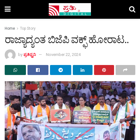
Home
Top Story
ರಾಜ್ಯಾದ್ಯಂತ ಬಿಜೆಪಿ ವಕ್ಫ್‌ ಹೋರಾಟ..
by
ಪ್ರತಿಧ್ವನಿ
November 22, 2024