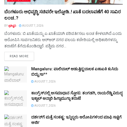
ಬೆಂಗಳೂರು ಅಭಿವೃದ್ಧಿ ಸಚಿವರೇ ಇಲ್ನೋಡಿ..! ಖಾತೆ ಬದಲಾವಣೆಗೆ 40 ಸಾವಿರ
ಲಂಚ..?
BY
ಪ್ರತಿಧ್ವನಿ
AUGUST 7, 2026
ಬೆಂಗಳೂರು: ಬಿ ಖಾತೆಯನ್ನು ಎ ಖಾತೆಯಾಗಿ ಪರಿವರ್ತಿಸಲು ಲಂಚ ಕೇಳಲಾಗಿದೆ ಎಂದು
ಆರೋಪಿಸಿ ಸಾರ್ವಜನಿಕರು ಆರ್‌ಆರ್ ನಗರ ವಲಯ ಕಚೇರಿಯಲ್ಲಿ ಅಧಿಕಾರಿಗಳನ್ನು
ತರಾಟೆಗೆ ತೆಗೆದುಕೊಂಡಿದ್ದಾರೆ. ಪಶ್ಚಿಮ ನಗರ...
DETAILS
READ MORE
Mangaluru: ವಾಲಿಬಾಲ್‌ ಆಡುತ್ತಿದ್ದ ಬಾಲಕ ಏಕಾಏಕಿ ಕುಸಿದು
ಬಿದ್ದು ಸಾ**
AUGUST 7, 2026
ಕಾಂಗ್ರೆಸ್‌ನಲ್ಲಿ ಅಸಮಾಧಾನ ಸ್ಫೋಟ: ತಂಗಡಗಿ, ರಾಯರೆಡ್ಡಿ ವಿರುದ್ಧ
ಇಕ್ಬಾಲ್ ಅನ್ಸಾರಿ ಹಿಗ್ಗಾಮುಗ್ಗಾ ತರಾಟೆ
AUGUST 7, 2026
ದರ್ಶನ್‌ಗೆ ಮತ್ತೆ ಸಂಕಷ್ಟ: ಇನ್ನಿಬ್ಬರು ಆರೋಪಿಗಳಿಂದ ಮಾಫಿ ಸಾಕ್ಷಿಗೆ
ಅರ್ಜಿ