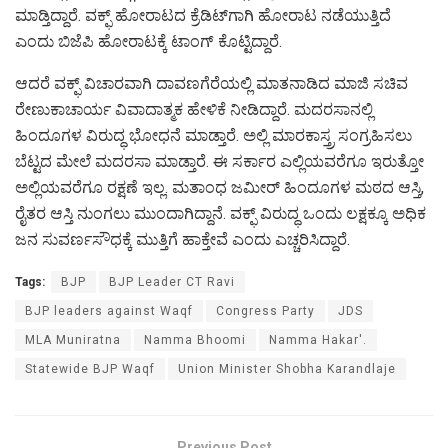
ಮಾಡ್ತಿದ್ದಾರೆ. ವಕ್ಫ್​ ಹೋರಾಟದ ಕ್ರೆಡಿಟ್​​ಗಾಗಿ ಹೋರಾಟ ನಡೆಯುತ್ತಿದೆ
ಎಂದು ಬಿಜೆಪಿ ಹೋರಾಟಕ್ಕೆ ಟಾಂಗ್ ಕೊಟ್ಟಿದ್ದಾರೆ.
ಆದರೆ ವಕ್ಫ್ ವಿಚಾರವಾಗಿ ದಾವಣಗೆರೆಯಲ್ಲಿ ಮಾತನಾಡಿದ ಮಾಜಿ ಸಚಿವ
ರೇಣುಕಾಚಾರ್ಯ ವಿವಾದಾತ್ಮಕ ಹೇಳಿಕೆ ನೀಡಿದ್ದಾರೆ. ಮದರಸಾನಲ್ಲಿ
ಹಿಂದೂಗಳ ವಿರುದ್ಧ ಭೋಧನೆ ಮಾಡ್ತಾರೆ. ಅಲ್ಲಿ ಮಾರಕಾಸ್ತ್ರ ಸಂಗ್ರಹಿಸಲು
ಬೆಟ್ಟದ ಮೇಲೆ ಮದರಸಾ ಮಾಡ್ತಾರೆ. ಈ ಸರ್ಕಾರ ಎಲ್ಲಿಯವರೆಗೂ ಇರುತ್ತೋ
ಅಲ್ಲಿಯವರೆಗೂ ರಕ್ಷಣೆ ಇಲ್ಲ. ಮತಾಂಧ ಜಮೀರ್ ಹಿಂದೂಗಳ ಮಠದ ಆಸ್ತಿ,
ರೈತರ ಆಸ್ತಿ ನುಂಗಲು ಮುಂದಾಗಿದ್ದಾನೆ. ವಕ್ಫ್ ವಿರುದ್ಧ ಒಂದು ಲಕ್ಷಕ್ಕೂ ಅಧಿಕ
ಜನ ಸುವರ್ಣಸೌಧಕ್ಕೆ ಮುತ್ತಿಗೆ ಹಾಕ್ತೇವೆ ಎಂದು ಎಚ್ಚರಿಸಿದ್ದಾರೆ.
Tags:
BJP
BJP Leader CT Ravi
BJP leaders against Waqf
Congress Party
JDS
MLA Muniratna
Namma Bhoomi
Namma Hakar'.
Statewide BJP Waqf
Union Minister Shobha Karandlaje
Previous Post