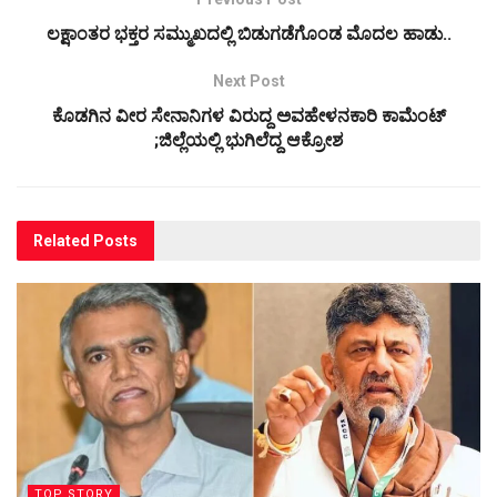
ಲಕ್ಷಾಂತರ ಭಕ್ತರ ಸಮ್ಮುಖದಲ್ಲಿ ಬಿಡುಗಡೆಗೊಂಡ ಮೊದಲ ಹಾಡು..
Next Post
ಕೊಡಗಿನ ವೀರ ಸೇನಾನಿಗಳ ವಿರುದ್ದ ಅವಹೇಳನಕಾರಿ ಕಾಮೆಂಟ್‌
;ಜಿಲ್ಲೆಯಲ್ಲಿ ಭುಗಿಲೆದ್ದ ಆಕ್ರೋಶ
Related
Posts
TOP STORY