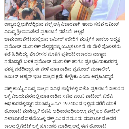
ರಾಜ್ಯದಲ್ಲಿ ಭುಗಿಲೆದ್ದಿರುವ ವಕ್ಫ್​ ಆಸ್ತಿ ವಿಚಾರವಾಗಿ ಇಂದು ಸಚಿವ ಜಮೀರ್
ವಿರುದ್ಧ ಶ್ರೀರಾಮಸೇನೆ ಪ್ರತಿಭಟನೆ ನಡೆಸಿದೆ. ಅಲ್ಲದೆ
ಚಾಮರಾಜಪೇಟೆಯಲ್ಲಿರುವ ಜಮೀರ್ ಕಚೇರಿಗೆ ಮುತ್ತಿಗೆಗೆ ಹಾಕಲು ಅಧ್ಯಕ್ಷ
ಪ್ರಮೋದ್ ಮುತಾಲಿಕ್ ನೇತೃತ್ವದಲ್ಲಿ ಯತ್ನಿಸಲಾಗಿದೆ. ಈ ವೇಳೆ ಪೊಲೀಸರು
ತಡೆ ಹಿಡಿದಿದ್ದು, ಪೊಲೀಸರ ಜೊತೆಗೆ ಪ್ರತಿಭಟನಾಕಾರರು ವಾಗ್ವಾದ
ನಡೆಸಿದ್ದಾರೆ. ಬಳಿಕ ಪ್ರಮೋದ್ ಮುತಾಲಿಕ್ ಹಾಗೂ ಪ್ರತಿಭಟನಾಕಾರರನ್ನ
ವಶಕ್ಕೆ ಪಡೆದಿದ್ದಾರೆ. ಈ ವೇಳೆ ಮಾತನಾಡಿದ ಪ್ರಮೋದ್ ಮುತಾಲಿಕ್,
ಜಮೀರ್ ಅಹ್ಮದ್ ಇಡೀ ರಾಜ್ಯದ ಕ್ಷಮೆ ಕೇಳ್ಬೇಕು ಎಂದು ಆಗ್ರಹಿಸಿದ್ದಾರೆ.
ವಕ್ಫ್​ ಕಾಯ್ದೆ ವಿರುದ್ಧ ರಾಜ್ಯದ ವಿವಿಧ ಜಿಲ್ಲೆಗಳಲ್ಲಿ ಬಿಜೆಪಿ ಪ್ರತಿಭಟನೆ ವಿಚಾರದ
ಬಗ್ಗೆ ವಿಜಯಪುರದಲ್ಲಿ ಮಾತನಾಡಿದ ಸಚಿವ ಎಂ.ಬಿ ಪಾಟೀಲ್, ಬಿಜೆಪಿ
ಅಧಿಕಾರದಲ್ಲಿದ್ದಾಗ ಮಾಡಿದ್ದು ಏನು? 1974ರಿಂದ ಇಲ್ಲಿಯವರೆಗೆ ಯಾಕೆ
ಹೋರಾಟ ಮಾಡಿಲ್ಲ..? ಬಿಜೆಪಿ ಅಧಿಕಾರವಧಿಯಲ್ಲೂ ವಕ್ಫ್ ಪರ ನೋಟಿಸ್
ನೀಡಲಾಗಿದೆ.ಪಹಣಿಯಲ್ಲಿ ವಕ್ಫ್ ಎಂದ ನಮೂದು ಮಾಡಲಾಗಿದೆ.ಅವರ
ಕಾಲದಲ್ಲಿ ಗೆಜೆಟ್ ಬಗ್ಗೆ ಹೋರಾಟ ಮಾಡಿಲ್ಲ.ಆದ್ರೆ ಈಗ ಹೋರಾಟ