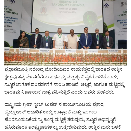
ಪ್ರಧಾನಮಂತ್ರಿ ನರೇಂದ್ರ ಮೋದಿಯವರ ನಾಯಕತ್ವದಲ್ಲಿ ಭಾರತದ ಉಕ್ಕಿನ
ಕ್ಷೇತ್ರವು ತನ್ನ ಬೆಳವಣಿಗೆಯ ಪಥವನ್ನು ಮತ್ತಷ್ಟು ವಿಸ್ತೃತಗೊಳಿಸಿಕೊಂಡು,
ಸುಸ್ಥಿರ ಜಾಗತಿಕ ಪರಿವರ್ತನೆಗೆ ನಾಂದಿ ಹಾಡಿದೆ. ಅಲ್ಲದೆ, ಜಾಗತಿಕ ಮಟ್ಟದಲ್ಲಿ
ಭಾರತವು ನಿರ್ಣಾಯಕ ಪಾತ್ರ ವಹಿಸುತ್ತಿದೆ ಎಂದು ಅವರು ಹೇಳಿದರು.
ರಾಷ್ಟ್ರೀಯ ಗ್ರೀನ್ ಸ್ಟೀಲ್ ಮಿಷನ್ ನ ಕಾರ್ಯಸೂಚಿಯ ಪ್ರಕಾರ;
ಹೈಡ್ರೋಜನ್ ಆಧಾರಿತ ಉಕ್ಕು ಉತ್ಪಾದನೆ ಮತ್ತು ಇಂಗಾಲ
ಹೊರಸೂಸುವಿಕೆಯನ್ನು ಶೂನ್ಯ ಮಟ್ಟಕ್ಕೆ ತರುವುದು, ಸುಸ್ಥಿರ ಅಭಿವೃದ್ಧಿಗೆ
ಹಸಿರುಪೂರಕ ತಂತ್ರಜ್ಞಾನಗಳನ್ನು ಉತ್ತೇಜಿಸುವುದು, ಉಕ್ಕಿನ ಮರು ಬಳಕೆ