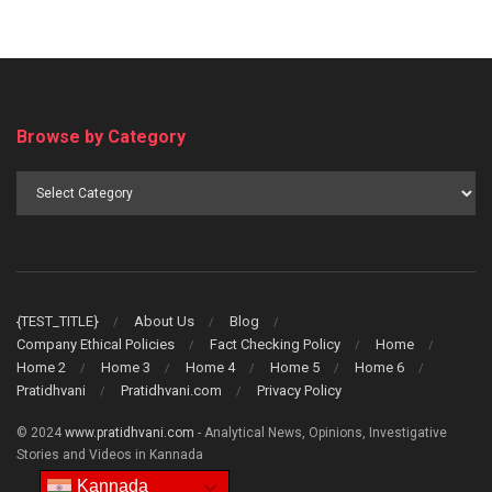
Browse by Category
Browse
by
Category
{TEST_TITLE}
About Us
Blog
Company Ethical Policies
Fact Checking Policy
Home
Home 2
Home 3
Home 4
Home 5
Home 6
Pratidhvani
Pratidhvani.com
Privacy Policy
© 2024
www.pratidhvani.com
- Analytical News, Opinions, Investigative
Stories and Videos in Kannada
Kannada