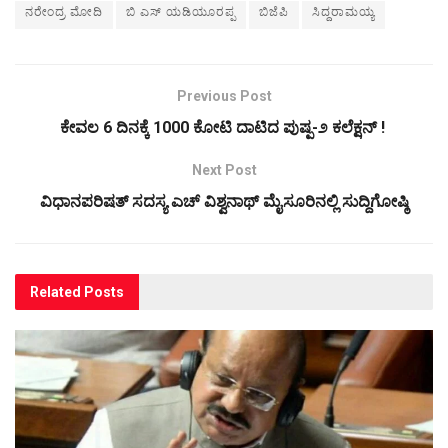
ನರೇಂದ್ರ ಮೋದಿ
ಬಿ ಎಸ್ ಯಡಿಯೂರಪ್ಪ
ಬಿಜೆಪಿ
ಸಿದ್ದರಾಮಯ್ಯ
Previous Post
ಕೇವಲ 6 ದಿನಕ್ಕೆ 1000 ಕೋಟಿ ದಾಟಿದ ಪುಷ್ಪ-೨ ಕಲೆಕ್ಷನ್ !
Next Post
ವಿಧಾನಪರಿಷತ್ ಸದಸ್ಯ ಎಚ್ ವಿಶ್ವನಾಥ್ ಮೈಸೂರಿನಲ್ಲಿ ಸುದ್ದಿಗೋಷ್ಠಿ
Related
Posts