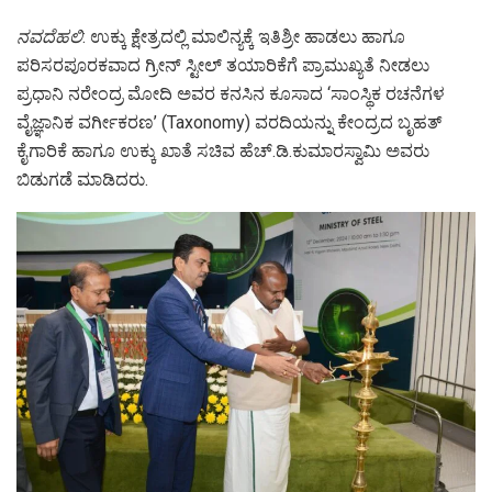
ನವದೆಹಲಿ
: ಉಕ್ಕು ಕ್ಷೇತ್ರದಲ್ಲಿ ಮಾಲಿನ್ಯಕ್ಕೆ ಇತಿಶ್ರೀ ಹಾಡಲು ಹಾಗೂ
ಪರಿಸರಪೂರಕವಾದ ಗ್ರೀನ್ ಸ್ಟೀಲ್ ತಯಾರಿಕೆಗೆ ಪ್ರಾಮುಖ್ಯತೆ ನೀಡಲು
ಪ್ರಧಾನಿ ನರೇಂದ್ರ ಮೋದಿ ಅವರ ಕನಸಿನ ಕೂಸಾದ ‘ಸಾಂಸ್ಥಿಕ ರಚನೆಗಳ
ವೈಜ್ಞಾನಿಕ ವರ್ಗೀಕರಣ’ (Taxonomy) ವರದಿಯನ್ನು ಕೇಂದ್ರದ ಬೃಹತ್
ಕೈಗಾರಿಕೆ ಹಾಗೂ ಉಕ್ಕು ಖಾತೆ ಸಚಿವ ಹೆಚ್.ಡಿ.ಕುಮಾರಸ್ವಾಮಿ ಅವರು
ಬಿಡುಗಡೆ ಮಾಡಿದರು.