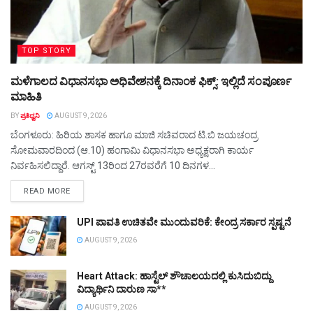
TOP STORY
ಮಳೆಗಾಲದ ವಿಧಾನಸಭಾ ಅಧಿವೇಶನಕ್ಕೆ ದಿನಾಂಕ ಫಿಕ್ಸ್‌: ಇಲ್ಲಿದೆ ಸಂಪೂರ್ಣ
ಮಾಹಿತಿ
BY
ಪ್ರತಿಧ್ವನಿ
AUGUST 9, 2026
ಬೆಂಗಳೂರು: ಹಿರಿಯ ಶಾಸಕ ಹಾಗೂ ಮಾಜಿ ಸಚಿವರಾದ ಟಿ.ಬಿ ಜಯಚಂದ್ರ
ಸೋಮವಾರದಿಂದ (ಆ.10) ಹಂಗಾಮಿ ವಿಧಾನಸಭಾ ಅಧ್ಯಕ್ಷರಾಗಿ ಕಾರ್ಯ
ನಿರ್ವಹಿಸಲಿದ್ದಾರೆ. ಆಗಸ್ಟ್ 13ರಿಂದ 27ರವರೆಗೆ 10 ದಿನಗಳ...
DETAILS
READ MORE
UPI ಪಾವತಿ ಉಚಿತವೇ ಮುಂದುವರಿಕೆ: ಕೇಂದ್ರ ಸರ್ಕಾರ ಸ್ಪಷ್ಟನೆ
AUGUST 9, 2026
Heart Attack: ಹಾಸ್ಟೆಲ್ ಶೌಚಾಲಯದಲ್ಲಿ ಕುಸಿದುಬಿದ್ದು
ವಿದ್ಯಾರ್ಥಿನಿ ದಾರುಣ ಸಾ**
AUGUST 9, 2026