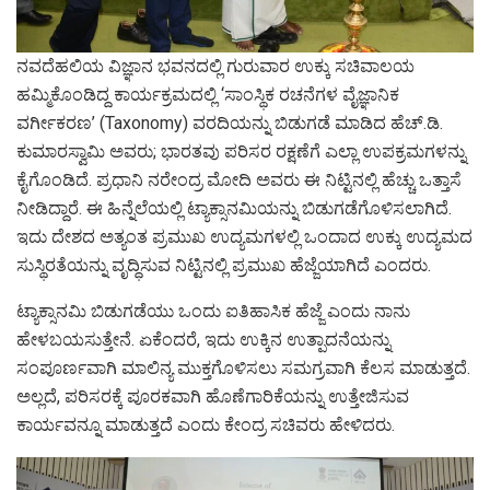
ನವದೆಹಲಿಯ ವಿಜ್ಞಾನ ಭವನದಲ್ಲಿ ಗುರುವಾರ ಉಕ್ಕು ಸಚಿವಾಲಯ
ಹಮ್ಮಿಕೊಂಡಿದ್ದ ಕಾರ್ಯಕ್ರಮದಲ್ಲಿ ‘ಸಾಂಸ್ಥಿಕ ರಚನೆಗಳ ವೈಜ್ಞಾನಿಕ
ವರ್ಗೀಕರಣ’ (Taxonomy) ವರದಿಯನ್ನು ಬಿಡುಗಡೆ ಮಾಡಿದ ಹೆಚ್.ಡಿ.
ಕುಮಾರಸ್ವಾಮಿ ಅವರು; ಭಾರತವು ಪರಿಸರ ರಕ್ಷಣೆಗೆ ಎಲ್ಲಾ ಉಪಕ್ರಮಗಳನ್ನು
ಕೈಗೊಂಡಿದೆ. ಪ್ರಧಾನಿ ನರೇಂದ್ರ ಮೋದಿ ಅವರು ಈ ನಿಟ್ಟಿನಲ್ಲಿ ಹೆಚ್ಚು ಒತ್ತಾಸೆ
ನೀಡಿದ್ದಾರೆ. ಈ ಹಿನ್ನೆಲೆಯಲ್ಲಿ ಟ್ಯಾಕ್ಸಾನಮಿಯನ್ನು ಬಿಡುಗಡೆಗೊಳಿಸಲಾಗಿದೆ.
ಇದು ದೇಶದ ಅತ್ಯಂತ ಪ್ರಮುಖ ಉದ್ಯಮಗಳಲ್ಲಿ ಒಂದಾದ ಉಕ್ಕು ಉದ್ಯಮದ
ಸುಸ್ಥಿರತೆಯನ್ನು ವೃದ್ಧಿಸುವ ನಿಟ್ಟಿನಲ್ಲಿ ಪ್ರಮುಖ ಹೆಜ್ಜೆಯಾಗಿದೆ ಎಂದರು.
ಟ್ಯಾಕ್ಸಾನಮಿ ಬಿಡುಗಡೆಯು ಒಂದು ಐತಿಹಾಸಿಕ ಹೆಜ್ಜೆ ಎಂದು ನಾನು
ಹೇಳಬಯಸುತ್ತೇನೆ. ಏಕೆಂದರೆ, ಇದು ಉಕ್ಕಿನ ಉತ್ಪಾದನೆಯನ್ನು
ಸಂಪೂರ್ಣವಾಗಿ ಮಾಲಿನ್ಯ ಮುಕ್ತಗೊಳಿಸಲು ಸಮಗ್ರವಾಗಿ ಕೆಲಸ ಮಾಡುತ್ತದೆ.
ಅಲ್ಲದೆ, ಪರಿಸರಕ್ಕೆ ಪೂರಕವಾಗಿ ಹೊಣೆಗಾರಿಕೆಯನ್ನು ಉತ್ತೇಜಿಸುವ
ಕಾರ್ಯವನ್ನೂ ಮಾಡುತ್ತದೆ ಎಂದು ಕೇಂದ್ರ ಸಚಿವರು ಹೇಳಿದರು.