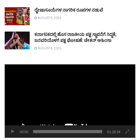
ದ್ವೇಷಾಸೂಯೆಗಳ ನಾಗರಿಕ ರೂಪಗಳ ನಡುವೆ
AUGUST 9, 2026
ಕರ್ನಾಟಕದಲ್ಲಿ ಹೊಸ ರಾಜಕೀಯ ಪಕ್ಷ ಸ್ಥಾಪನೆಗೆ ಸಿದ್ಧತೆ;
ಜನವರಿಯೊಳಗೆ ಪಕ್ಷ ಘೋಷಣೆ: ಚೇತನ್ ಅಹಿಂಸಾ
AUGUST 8, 2026
Video
Player
00:00
01:20:34