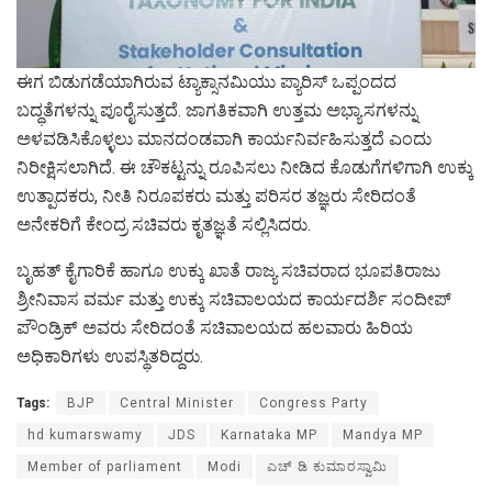
ಈಗ ಬಿಡುಗಡೆಯಾಗಿರುವ ಟ್ಯಾಕ್ಸಾನಮಿಯು ಪ್ಯಾರಿಸ್ ಒಪ್ಪಂದದ
ಬದ್ಧತೆಗಳನ್ನು ಪೂರೈಸುತ್ತದೆ. ಜಾಗತಿಕವಾಗಿ ಉತ್ತಮ ಅಭ್ಯಾಸಗಳನ್ನು
ಅಳವಡಿಸಿಕೊಳ್ಳಲು ಮಾನದಂಡವಾಗಿ ಕಾರ್ಯನಿರ್ವಹಿಸುತ್ತದೆ ಎಂದು
ನಿರೀಕ್ಷಿಸಲಾಗಿದೆ. ಈ ಚೌಕಟ್ಟನ್ನು ರೂಪಿಸಲು ನೀಡಿದ ಕೊಡುಗೆಗಳಿಗಾಗಿ ಉಕ್ಕು
ಉತ್ಪಾದಕರು, ನೀತಿ ನಿರೂಪಕರು ಮತ್ತು ಪರಿಸರ ತಜ್ಞರು ಸೇರಿದಂತೆ
ಅನೇಕರಿಗೆ ಕೇಂದ್ರ ಸಚಿವರು ಕೃತಜ್ಞತೆ ಸಲ್ಲಿಸಿದರು.
ಬೃಹತ್ ಕೈಗಾರಿಕೆ ಹಾಗೂ ಉಕ್ಕು ಖಾತೆ ರಾಜ್ಯ ಸಚಿವರಾದ ಭೂಪತಿರಾಜು
ಶ್ರೀನಿವಾಸ ವರ್ಮ ಮತ್ತು ಉಕ್ಕು ಸಚಿವಾಲಯದ ಕಾರ್ಯದರ್ಶಿ ಸಂದೀಪ್
ಪೌಂಡ್ರಿಕ್ ಅವರು ಸೇರಿದಂತೆ ಸಚಿವಾಲಯದ ಹಲವಾರು ಹಿರಿಯ
ಅಧಿಕಾರಿಗಳು ಉಪಸ್ಥಿತರಿದ್ದರು.
Tags:
BJP
Central Minister
Congress Party
hd kumarswamy
JDS
Karnataka MP
Mandya MP
Member of parliament
Modi
ಎಚ್ ಡಿ ಕುಮಾರಸ್ವಾಮಿ