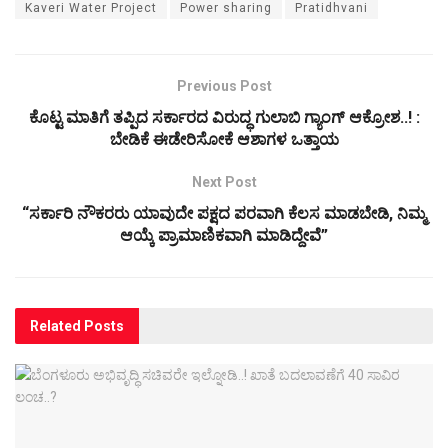
Kaveri Water Project
Power sharing
Pratidhvani
Previous Post
ಕೊಟ್ಟ ಮಾತಿಗೆ ತಪ್ಪಿದ ಸರ್ಕಾರದ ವಿರುದ್ಧ ಗುಲಾಬಿ ಗ್ಯಾಂಗ್‌ ಆಕ್ರೋಶ..! :
ಬೇಡಿಕೆ ಈಡೇರಿಸೋಕೆ ಆಶಾಗಳ ಒತ್ತಾಯ
Next Post
“ಸರ್ಕಾರಿ ನೌಕರರು ಯಾವುದೇ ಪಕ್ಷದ ಪರವಾಗಿ ಕೆಲಸ ಮಾಡಬೇಡಿ, ನಿಮ್ಮ
ಆಯ್ಕೆ ಪ್ರಾಮಾಣಿಕವಾಗಿ ಮಾಡಿದ್ದೇವೆ”
Related
Posts