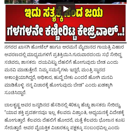
ನಗರದ ಖಾಸಗಿ ಹೋಟೆಲ್ ಹಾಗೂ ಅರಮನೆ ಮೈದಾನದ ಗಾಯತ್ರಿ ವಿಹಾರ
ಆವರಣದಲ್ಲಿ ಮಾಧ್ಯಮಗಳಿಗೆ ಪ್ರತಿಕ್ರಿಯಿಸಿ.ಗುರುವಾರದಂದು ಸಭೆ ಸೇರಿದ್ದ
ಸಚಿವರು, ಶಾಸಕರು ದಯವಿಟ್ಟು ದೆಹಲಿಗೆ ಹೋಗುವುದು ಬೇಡ ಎಂದು
ಮನವಿ ಮಾಡುತ್ತೇನೆ. ನಿಮ್ಮ ಸಮಸ್ಯೆಗಳು ಇದ್ದರೆ, ಮಂತ್ರಿ ಸ್ಥಾನದ
ಆಕಾಂಕ್ಷಿಯಾಗಿದ್ದರೆ, ಅಧಿಕಾರ, ಹುದ್ದೆ ಬೇಕು ಎಂದರೆ ಹೋಗಿ ಮನವಿ
ಮಾಡಿಕೊಳ್ಳಿ. ನನ್ನ ವಿಚಾರಕ್ಕೆ ಹೋಗುವುದು ಬೇಡ” ಎಂದು ಖಡಕ್ಕಾಗಿ
ಸೂಚಿಸಿದ್ದಾರೆ.
ಬಾಲಕೃಷ್ಣ ಅವರ ಜನ್ಮದಿನದ ಹೆಸರಿನಲ್ಲಿ 40ಕ್ಕೂ ಹೆಚ್ಚು ಶಾಸಕರು ಸೇರಿದ್ದು,
“ಯಾವ ಶಕ್ತಿ ಪ್ರದರ್ಶನವೂ ಇಲ್ಲ. ಕೆಲವರು ವಿಶ್ರಾಂತಿ, ಅಧ್ಯಯನಕ್ಕೆ ವಿದೇಶಕ್ಕೆ
ಹೋಗುತ್ತಾರೆ. ಕೆಲವರು ದೆಹಲಿಗೆ ಹೋದರೆ, ಮತ್ತೆ ಕೆಲವರು ಭೋಜನ ಕೂಟ
ಸೇರುತ್ತಾರೆ. ಅವರ ವೈಯಕ್ತಿಕ ವಿಚಾರಕ್ಕೂ ಪಕ್ಷಕ್ಕೂ ಸಂಬಂಧವಿಲ್ಲ ಎಂದು