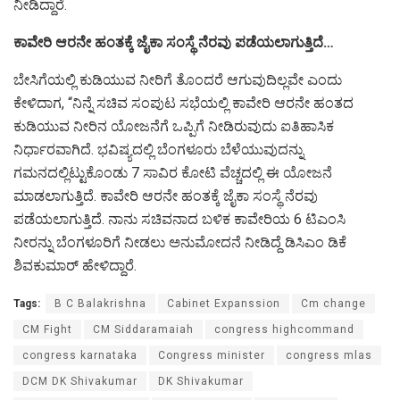
ನೀಡಿದ್ದಾರೆ.
ಕಾವೇರಿ ಆರನೇ ಹಂತಕ್ಕೆ ಜೈಕಾ ಸಂಸ್ಥೆ ನೆರವು ಪಡೆಯಲಾಗುತ್ತಿದೆ…
ಬೇಸಿಗೆಯಲ್ಲಿ ಕುಡಿಯುವ ನೀರಿಗೆ ತೊಂದರೆ ಆಗುವುದಿಲ್ಲವೇ ಎಂದು
ಕೇಳಿದಾಗ, “ನಿನ್ನೆ ಸಚಿವ ಸಂಪುಟ ಸಭೆಯಲ್ಲಿ ಕಾವೇರಿ ಆರನೇ ಹಂತದ
ಕುಡಿಯುವ ನೀರಿನ ಯೋಜನೆಗೆ ಒಪ್ಪಿಗೆ ನೀಡಿರುವುದು ಐತಿಹಾಸಿಕ
ನಿರ್ಧಾರವಾಗಿದೆ. ಭವಿಷ್ಯದಲ್ಲಿ ಬೆಂಗಳೂರು ಬೆಳೆಯುವುದನ್ನು
ಗಮನದಲ್ಲಿಟ್ಟುಕೊಂಡು 7 ಸಾವಿರ ಕೋಟಿ ವೆಚ್ಚದಲ್ಲಿ ಈ ಯೋಜನೆ
ಮಾಡಲಾಗುತ್ತಿದೆ. ಕಾವೇರಿ ಆರನೇ ಹಂತಕ್ಕೆ ಜೈಕಾ ಸಂಸ್ಥೆ ನೆರವು
ಪಡೆಯಲಾಗುತ್ತಿದೆ. ನಾನು ಸಚಿವನಾದ ಬಳಿಕ ಕಾವೇರಿಯ 6 ಟಿಎಂಸಿ
ನೀರನ್ನು ಬೆಂಗಳೂರಿಗೆ ನೀಡಲು ಅನುಮೋದನೆ ನೀಡಿದ್ದೆ ಡಿಸಿಎಂ ಡಿಕೆ
ಶಿವಕುಮಾರ್‌ ಹೇಳಿದ್ದಾರೆ.
Tags:
B C Balakrishna
Cabinet Expanssion
Cm change
CM Fight
CM Siddaramaiah
congress highcommand
congress karnataka
Congress minister
congress mlas
DCM DK Shivakumar
DK Shivakumar