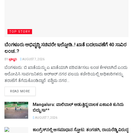
TOP STORY
ಬೆಂಗಳೂರು ಅಭಿವೃದ್ಧಿ ಸಚಿವರೇ ಇಲ್ನೋಡಿ..! ಖಾತೆ ಬದಲಾವಣೆಗೆ 40 ಸಾವಿರ
ಲಂಚ..?
BY
ಪ್ರತಿಧ್ವನಿ
AUGUST 7, 2026
ಬೆಂಗಳೂರು: ಬಿ ಖಾತೆಯನ್ನು ಎ ಖಾತೆಯಾಗಿ ಪರಿವರ್ತಿಸಲು ಲಂಚ ಕೇಳಲಾಗಿದೆ ಎಂದು
ಆರೋಪಿಸಿ ಸಾರ್ವಜನಿಕರು ಆರ್‌ಆರ್ ನಗರ ವಲಯ ಕಚೇರಿಯಲ್ಲಿ ಅಧಿಕಾರಿಗಳನ್ನು
ತರಾಟೆಗೆ ತೆಗೆದುಕೊಂಡಿದ್ದಾರೆ. ಪಶ್ಚಿಮ ನಗರ...
DETAILS
READ MORE
Mangaluru: ವಾಲಿಬಾಲ್‌ ಆಡುತ್ತಿದ್ದ ಬಾಲಕ ಏಕಾಏಕಿ ಕುಸಿದು
ಬಿದ್ದು ಸಾ**
AUGUST 7, 2026
ಕಾಂಗ್ರೆಸ್‌ನಲ್ಲಿ ಅಸಮಾಧಾನ ಸ್ಫೋಟ: ತಂಗಡಗಿ, ರಾಯರೆಡ್ಡಿ ವಿರುದ್ಧ