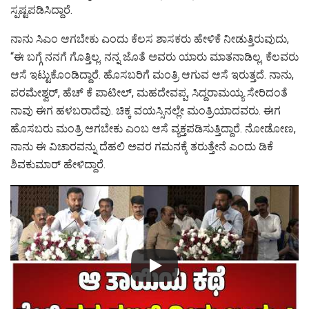
ಸ್ಪಷ್ಟಪಡಿಸಿದ್ದಾರೆ.
ನಾನು ಸಿಎಂ ಆಗಬೇಕು ಎಂದು ಕೆಲಸ ಶಾಸಕರು ಹೇಳಿಕೆ ನೀಡುತ್ತಿರುವುದು,
“ಈ ಬಗ್ಗೆ ನನಗೆ ಗೊತ್ತಿಲ್ಲ. ನನ್ನ ಜೊತೆ ಅವರು ಯಾರು ಮಾತನಾಡಿಲ್ಲ. ಕೆಲವರು
ಆಸೆ ಇಟ್ಟುಕೊಂಡಿದ್ದಾರೆ. ಹೊಸಬರಿಗೆ ಮಂತ್ರಿ ಆಗುವ ಆಸೆ ಇರುತ್ತದೆ. ನಾನು,
ಪರಮೇಶ್ವರ್, ಹೆಚ್ ಕೆ ಪಾಟೀಲ್, ಮಹದೇವಪ್ಪ, ಸಿದ್ದರಾಮಯ್ಯ ಸೇರಿದಂತೆ
ನಾವು ಈಗ ಹಳಬರಾದೆವು. ಚಿಕ್ಕ ವಯಸ್ಸಿನಲ್ಲೇ ಮಂತ್ರಿಯಾದವರು. ಈಗ
ಹೊಸಬರು ಮಂತ್ರಿ ಆಗಬೇಕು ಎಂಬ ಆಸೆ ವ್ಯಕ್ತಪಡಿಸುತ್ತಿದ್ದಾರೆ. ನೋಡೋಣ,
ನಾನು ಈ ವಿಚಾರವನ್ನು ದೆಹಲಿ ಅವರ ಗಮನಕ್ಕೆ ತರುತ್ತೇನೆ ಎಂದು ಡಿಕೆ
ಶಿವಕುಮಾರ್‌ ಹೇಳಿದ್ದಾರೆ.