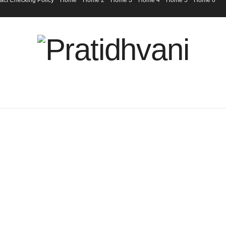
act Checking Policy
Home
Home 2
Home 3
Home 4
Home 5
Home 6