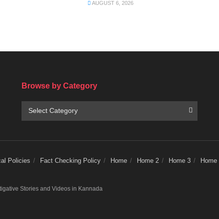
AUGUST 6, 2026
Browse by Category
Browse
Select Category
by
Category
l Policies
Fact Checking Policy
Home
Home 2
Home 3
Home 
stigative Stories and Videos in Kannada