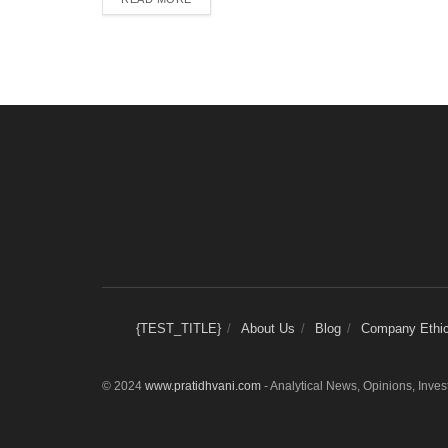
{TEST_TITLE}
About Us
Blog
Company Ethica
© 2024
www.pratidhvani.com
- Analytical News, Opinions, Inve