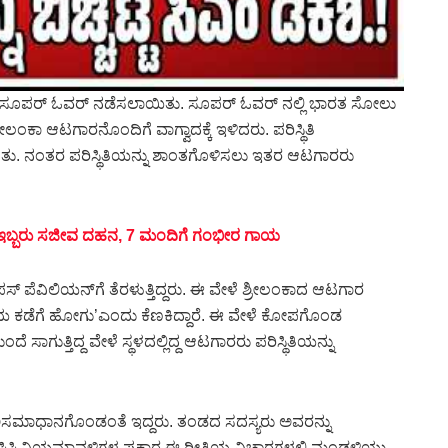
ರಿಂದ ಸೂಪರ್ ಓವರ್‌ ನಡೆಸಲಾಯಿತು. ಸೂಪರ್ ಓವರ್ ನಲ್ಲಿ ಭಾರತ ಸೋಲು
ಾ ಆಟಗಾರನೊಂದಿಗೆ ವಾಗ್ವಾದಕ್ಕೆ ಇಳಿದರು. ಪರಿಸ್ಥಿತಿ
ಿತು. ನಂತರ ಪರಿಸ್ಥಿತಿಯನ್ನು ಶಾಂತಗೊಳಿಸಲು ಇತರ ಆಟಗಾರರು
: ಇಬ್ಬರು ಸಜೀವ ದಹನ, 7 ಮಂದಿಗೆ ಗಂಭೀರ ಗಾಯ
ಪೆವಿಲಿಯನ್‌ಗೆ ತೆರಳುತ್ತಿದ್ದರು. ಈ ವೇಳೆ ಶ್ರೀಲಂಕಾದ ಆಟಗಾರ
ನೆಯ ಕಡೆಗೆ ಹೋಗು’ಎಂದು ಕೆಣಕಿದ್ದಾರೆ. ಈ ವೇಳೆ ಕೋಪಗೊಂಡ
ಗುತ್ತಿದ್ದ ವೇಳೆ ಸ್ಥಳದಲ್ಲಿದ್ದ ಆಟಗಾರರು ಪರಿಸ್ಥಿತಿಯನ್ನು
ಅಸಮಾಧಾನಗೊಂಡಂತೆ ಇದ್ದರು. ತಂಡದ ಸದಸ್ಯರು ಅವರನ್ನು
 ಐಸಿಸಿ ನಿಯಮಾವಳಿಗಳ ಪ್ರಕಾರ ಈ ರೀತಿಯ ವಿಚಾರಗಳಲ್ಲಿ ಮಂಡಳಿಯು