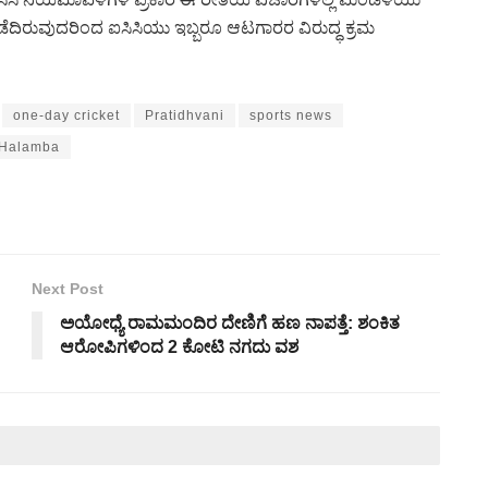
ಡೆದಿರುವುದರಿಂದ ಐಸಿಸಿಯು ಇಬ್ಬರೂ ಆಟಗಾರರ ವಿರುದ್ಧ ಕ್ರಮ
one-day cricket
Pratidhvani
sports news
 Halamba
Next Post
ಅಯೋಧ್ಯೆ ರಾಮಮಂದಿರ ದೇಣಿಗೆ ಹಣ ನಾಪತ್ತೆ: ಶಂಕಿತ
ಆರೋಪಿಗಳಿಂದ 2 ಕೋಟಿ ನಗದು ವಶ