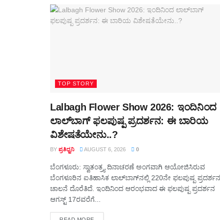
TOP STORY
Lalbagh Flower Show 2026: ಇಂದಿನಿಂದ
ಲಾಲ್‌ಬಾಗ್ ಫಲಪುಷ್ಪ ಪ್ರದರ್ಶನ: ಈ ಬಾರಿಯ
ವಿಶೇಷತೆಯೇನು..?
BY
ಪ್ರತಿಧ್ವನಿ
AUGUST 6, 2026
0
ಬೆಂಗಳೂರು: ಸ್ವಾತಂತ್ರ್ಯ ದಿನಾಚರಣೆ ಅಂಗವಾಗಿ ಆಯೋಜಿಸಿರುವ
ಬೆಂಗಳೂರಿನ ಐತಿಹಾಸಿಕ ಲಾಲ್‌ಬಾಗ್‌ನಲ್ಲಿ 220ನೇ ಫಲಪುಷ್ಪ ಪ್ರದರ್ಶನಕ್
ಚಾಲನೆ ದೊರೆತಿದೆ. ಇಂದಿನಿಂದ ಆರಂಭವಾದ ಈ ಫಲಪುಷ್ಪ ಪ್ರದರ್ಶನ
ಆಗಸ್ಟ್ 17ರವರೆಗೆ...
DETAILS
READ MORE