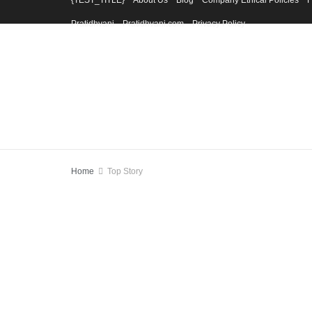
{TEST_TITLE}
About Us
Blog
Company Ethical Policies
F
Pratidhvani
Pratidhvani.com
Privacy Policy
Home
Top Story