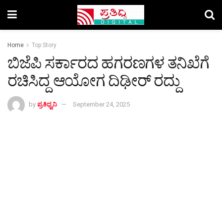
Home
Top Story
ಬಿಜೆಪಿ ಸರ್ಕಾರದ ಹಗರಣಗಳ ತನಿಖೆಗೆ
ರಚಿಸಿದ್ದ ಆಯೋಗ ದಿಢೀರ್‌ ರದ್ದು
by
ಪ್ರತಿಧ್ವನಿ
September 24, 2025