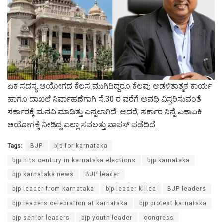
ಏಕ ಸದಸ್ಯ ಆಯೋಗದ ಕೆಲಸ ಮುಗಿದಿದ್ದರೂ ಕೆಲವು ಆಡಳಿತಾತ್ಮಕ ಕಾರ್ಯ
ಹಾಗೂ ದಾಖಲೆ ನಿರ್ವಾಹಣೆಗಾಗಿ ಸೆ.30 ರ ವರೆಗೆ ಅವಧಿ ವಿಸ್ತರಿಸುವಂತೆ
ಸರ್ಕಾರಕ್ಕೆ ಮನವಿ ಮಾಡಿತ್ತು ಎನ್ನಲಾಗಿದೆ. ಆದರೆ, ಸರ್ಕಾರ ನಿನ್ನೆ ಏಕಾಏಕಿ
ಆಯೋಗಕ್ಕೆ ನೀಡಿದ್ದ ಎಲ್ಲಾ ಸವಲತ್ತು ವಾಪಸ್ ಪಡೆದಿದೆ.
Tags:
BJP
bjp for karnataka
bjp hits century in karnataka elections
bjp karnataka
bjp karnataka news
BJP leader
bjp leader from karnataka
bjp leader killed
BJP leaders
bjp leaders celebration at karnataka
bjp protest karnataka
bjp senior leaders
bjp youth leader
congress