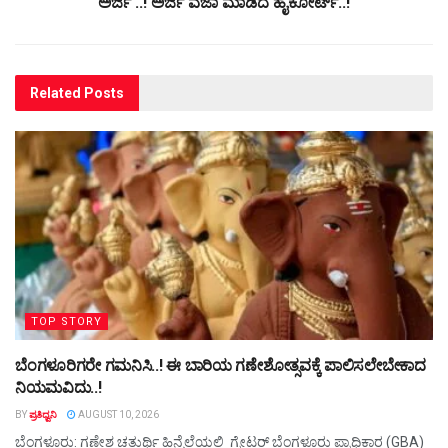
ಅರ್ಜಿ ..! ಅರ್ಜಿ ವಜಾ ಮಾಡಿದ ಹೈಕೋರ್ಟ್..!
Related
Posts
TOP STORY
ಬೆಂಗಳೂರಿಗರೇ ಗಮನಿಸಿ..! ಈ ಬಾರಿಯ ಗಣೇಶೋತ್ಸವಕ್ಕೆ ಪಾಲಿಸಲೇಬೇಕಾದ
ನಿಯಮವಿದು..!
BY
ಪ್ರತಿಧ್ವನಿ
AUGUST 10, 2026
ಬೆಂಗಳೂರು: ಗಣೇಶ ಚತುರ್ಥಿ ಹಿನ್ನೆಲೆಯಲ್ಲಿ ಗ್ರೇಟರ್ ಬೆಂಗಳೂರು ಪ್ರಾಧಿಕಾರ (GBA)