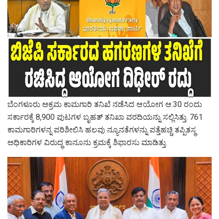
ಬೆಂಗಳೂರು ಅಕ್ರಮ ಕಾಮಗಾರಿ ತನಿಖೆ ನಡೆಸಿದ ಆಯೋಗ ಆ.30 ರಂದು
ಸರ್ಕಾರಕ್ಕೆ 8,900 ಪುಟಗಳ ಬೃಹತ್ ತನಿಖಾ ವರದಿಯನ್ನು ಸಲ್ಲಿಸಿತ್ತು. 761
ಕಾಮಗಾರಿಗಳನ್ನ ಪರಿಶೀಲಿಸಿ ಹಲವು ನ್ಯೂನತೆಗಳನ್ನು ಪತ್ತೆಹಚ್ಚಿ ತಪ್ಪಿತಸ್ಥ
ಅಧಿಕಾರಿಗಳ ವಿರುದ್ಧ ಕಾನೂನು ಕ್ರಮಕ್ಕೆ ಶಿಫಾರಸು ಮಾಡಿತ್ತು.