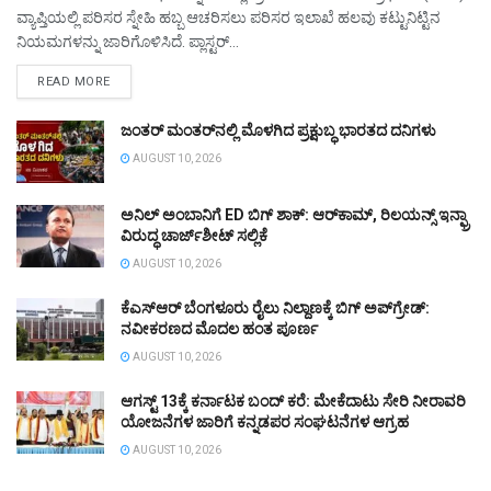
ವ್ಯಾಪ್ತಿಯಲ್ಲಿ ಪರಿಸರ ಸ್ನೇಹಿ ಹಬ್ಬ ಆಚರಿಸಲು ಪರಿಸರ ಇಲಾಖೆ ಹಲವು ಕಟ್ಟುನಿಟ್ಟಿನ
ನಿಯಮಗಳನ್ನು ಜಾರಿಗೊಳಿಸಿದೆ. ಪ್ಲಾಸ್ಟರ್...
DETAILS
READ MORE
ಜಂತರ್ ಮಂತರ್‌ನಲ್ಲಿ ಮೊಳಗಿದ ಪ್ರಕ್ಷುಬ್ಧ ಭಾರತದ ದನಿಗಳು
AUGUST 10, 2026
ಅನಿಲ್ ಅಂಬಾನಿಗೆ ED ಬಿಗ್‌ ಶಾಕ್: ಆರ್‌ಕಾಮ್, ರಿಲಯನ್ಸ್ ಇನ್ಫ್ರಾ
ವಿರುದ್ಧ ಚಾರ್ಜ್‌ಶೀಟ್ ಸಲ್ಲಿಕೆ
AUGUST 10, 2026
ಕೆಎಸ್‌ಆರ್ ಬೆಂಗಳೂರು ರೈಲು ನಿಲ್ದಾಣಕ್ಕೆ ಬಿಗ್‌ ಅಪ್‌ಗ್ರೇಡ್‌:
ನವೀಕರಣದ ಮೊದಲ ಹಂತ ಪೂರ್ಣ
AUGUST 10, 2026
ಆಗಸ್ಟ್‌ 13ಕ್ಕೆ ಕರ್ನಾಟಕ ಬಂದ್‌ ಕರೆ: ಮೇಕೆದಾಟು ಸೇರಿ ನೀರಾವರಿ
ಯೋಜನೆಗಳ ಜಾರಿಗೆ ಕನ್ನಡಪರ ಸಂಘಟನೆಗಳ ಆಗ್ರಹ
AUGUST 10, 2026