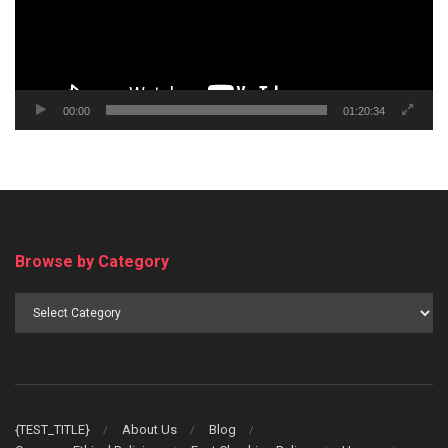
00:00
01:20:34
Browse by Category
Browse
by
Category
{TEST_TITLE}
About Us
Blog