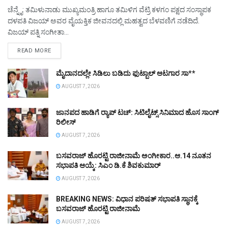
ಚೆನ್ನೈ: ತಮಿಳುನಾಡು ಮುಖ್ಯಮಂತ್ರಿ ಹಾಗೂ ತಮಿಳಿಗ ವೆಟ್ರಿ ಕಳಗಂ ಪಕ್ಷದ ಸಂಸ್ಥಾಪಕ
ದಳಪತಿ ವಿಜಯ್ ಅವರ ವೈಯಕ್ತಿಕ ಜೀವನದಲ್ಲಿ ಮಹತ್ವದ ಬೆಳವಣಿಗೆ ನಡೆದಿದೆ.
ವಿಜಯ್ ಪತ್ನಿ ಸಂಗೀತಾ...
DETAILS
READ MORE
ಮೈದಾನದಲ್ಲೇ ಸಿಡಿಲು ಬಡಿದು ಫುಟ್ಬಾಲ್ ಆಟಗಾರ ಸಾ**
AUGUST 7, 2026
ಜಾನಪದ ಹಾಡಿಗೆ ರ್‍ಯಾಪ್‌ ಟಚ್‌: ಸಿಟಿಲೈಟ್ಸ್‌ ಸಿನಿಮಾದ ಹೊಸ ಸಾಂಗ್‌
ರಿಲೀಸ್‌
AUGUST 7, 2026
ಬಸವರಾಜ್‌ ಹೊರಟ್ಟಿ ರಾಜೀನಾಮೆ ಅಂಗೀಕಾರ..ಆ.14 ನೂತನ
ಸಭಾಪತಿ ಆಯ್ಕೆ: ಸಿಎಂ ಡಿ.ಕೆ ಶಿವಕುಮಾರ್
AUGUST 7, 2026
BREAKING NEWS: ವಿಧಾನ ಪರಿಷತ್ ಸಭಾಪತಿ ಸ್ಥಾನಕ್ಕೆ
ಬಸವರಾಜ್‌ ಹೊರಟ್ಟಿ ರಾಜೀನಾಮೆ
AUGUST 7, 2026