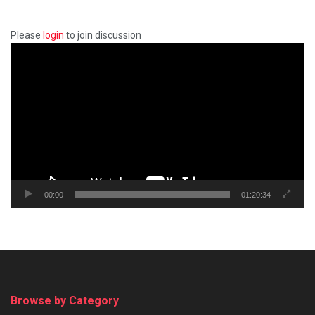
Please
login
to join discussion
Video
Player
00:00
01:20:34
Browse by Category