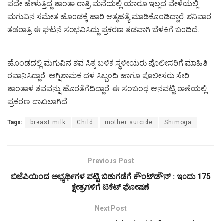
ಪದೇ ಹೇಳುತ್ತಿದ್ದ ಶಾಂತಾ ರಾತ್ರಿ ಮನೆಯಲ್ಲಿ ಯಾರೂ ಇಲ್ಲದ ವೇಳೆಯಲ್ಲಿ
ಮಗುವಿನ ಸಮೇತ ಹೊಂಡಕ್ಕೆ ಹಾರಿ ಆತ್ಮಹತ್ಯೆ ಮಾಡಿಕೊಂಡಿದ್ದಾರೆ. ಶನಿವಾರ
ತಡರಾತ್ರಿ ಈ ಘಟನೆ ಸಂಭವಿಸಿದ್ದು ಪ್ರಕರಣ ತಡವಾಗಿ ಬೆಳಕಿಗೆ ಬಂದಿದೆ.
ಹೊಂಡದಲ್ಲಿ ಮಗುವಿನ ಶವ ಸಿಕ್ಕ ಬಳಿಕ ಸ್ಥಳೀಯರು ಪೊಲೀಸರಿಗೆ ಮಾಹಿತಿ
ರವಾನಿಸಿದ್ದಾರೆ. ಅಗ್ನಿಶಾಮಕ ದಳ ಸಿಬ್ಬಂದಿ ಹಾಗೂ ಪೊಲೀಸರು ಸೇರಿ
ಶಾಂತಾಳ ಶವವನ್ನು ಹೊರತೆಗೆದಿದ್ದಾರೆ. ಈ ಸಂಬಂಧ ಆನವಟ್ಟಿ ಠಾಣೆಯಲ್ಲಿ
ಪ್ರಕರಣ ದಾಖಲಾಗಿದೆ .
Tags:
breast milk
Child
mother suicide
Shimoga
Previous Post
ಬಿಜೆಪಿಯಿಂದ ಅಭ್ಯರ್ಥಿಗಳ ಪಟ್ಟಿ ಬಿಡುಗಡೆಗೆ ಕೌಂಟ್​ಡೌನ್​ : ಇಂದು 175
ಕ್ಷೇತ್ರಗಳಿಗೆ ಟಿಕೆಟ್​ ಘೋಷಣೆ
Next Post