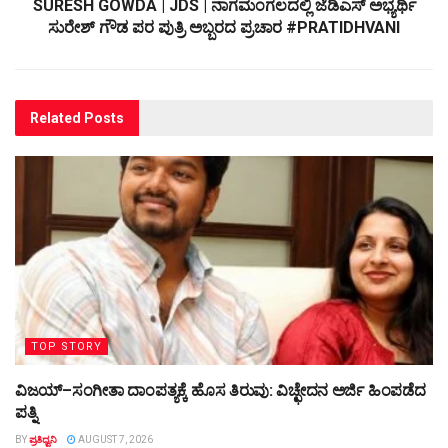
SURESH GOWDA | JDS | ನಾಗಮಂಗಲದಲ್ಲಿ ಜೆಡಿಎಸ್ ಅಭ್ಯರ್ಥಿ
ಸುರೇಶ್ ಗೌಡ ಪರ ಪುತ್ರಿ ಅಬ್ಬರದ ಪ್ರಚಾರ #PRATIDHVANI
Related
Posts
TOP STORY
ವಿಜಯ್–ಸಂಗೀತಾ ದಾಂಪತ್ಯಕ್ಕೆ ಹೊಸ ತಿರುವು: ವಿಚ್ಛೇದನ ಅರ್ಜಿ ಹಿಂಪಡೆದ
ಪತ್ನಿ
BY
ಪ್ರತಿಧ್ವನಿ
AUGUST 7, 2026