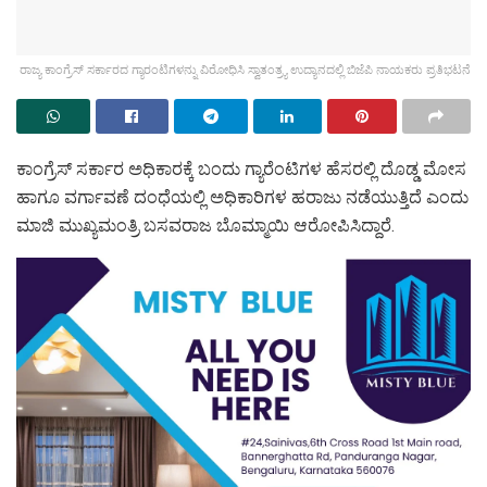
ರಾಜ್ಯ ಕಾಂಗ್ರೆಸ್‌ ಸರ್ಕಾರದ ಗ್ಯಾರಂಟಿಗಳನ್ನು ವಿರೋಧಿಸಿ ಸ್ವಾತಂತ್ರ್ಯ ಉದ್ಯಾನದಲ್ಲಿ ಬಿಜೆಪಿ ನಾಯಕರು ಪ್ರತಿಭಟನೆ
ಕಾಂಗ್ರೆಸ್ ಸರ್ಕಾರ ಅಧಿಕಾರಕ್ಕೆ ಬಂದು ಗ್ಯಾರೆಂಟಿಗಳ ಹೆಸರಲ್ಲಿ ದೊಡ್ಡ ಮೋಸ
ಹಾಗೂ ವರ್ಗಾವಣೆ ದಂಧೆಯಲ್ಲಿ ಅಧಿಕಾರಿಗಳ ಹರಾಜು ನಡೆಯುತ್ತಿದೆ ಎಂದು
ಮಾಜಿ ಮುಖ್ಯಮಂತ್ರಿ ಬಸವರಾಜ ಬೊಮ್ಮಾಯಿ ಆರೋಪಿಸಿದ್ದಾರೆ.