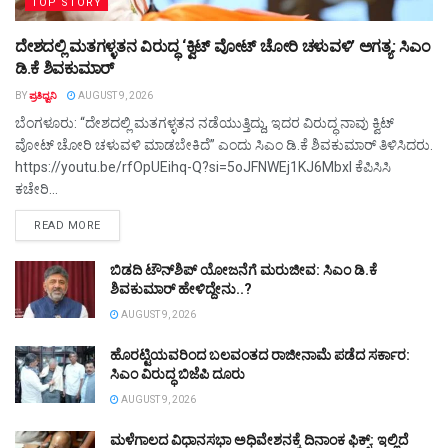
TOP STORY
ದೇಶದಲ್ಲಿ ಮತಗಳ್ಳತನ ವಿರುದ್ಧ ‘ಕ್ವಿಟ್ ವೋಟ್ ಚೋರಿ ಚಳುವಳಿ’ ಅಗತ್ಯ: ಸಿಎಂ
ಡಿ.ಕೆ ಶಿವಕುಮಾರ್
BY
ಪ್ರತಿಧ್ವನಿ
AUGUST 9, 2026
ಬೆಂಗಳೂರು: “ದೇಶದಲ್ಲಿ ಮತಗಳ್ಳತನ ನಡೆಯುತ್ತಿದ್ದು, ಇದರ ವಿರುದ್ಧ ನಾವು ಕ್ವಿಟ್
ವೋಟ್ ಚೋರಿ ಚಳುವಳಿ ಮಾಡಬೇಕಿದೆ” ಎಂದು ಸಿಎಂ ಡಿ.ಕೆ ಶಿವಕುಮಾರ್ ತಿಳಿಸಿದರು.
https://youtu.be/rfOpUEihq-Q?si=5oJFNWEj1KJ6Mbxl ಕೆಪಿಸಿಸಿ
ಕಚೇರಿ...
DETAILS
READ MORE
ಬಿಡದಿ ಟೌನ್‌ಶಿಪ್‌ ಯೋಜನೆಗೆ ಮರುಜೀವ: ಸಿಎಂ ಡಿ.ಕೆ
ಶಿವಕುಮಾರ್ ಹೇಳಿದ್ದೇನು..?
AUGUST 9, 2026
ಹೊರಟ್ಟಿಯವರಿಂದ ಬಲವಂತದ ರಾಜೀನಾಮೆ ಪಡೆದ ಸರ್ಕಾರ:
ಸಿಎಂ ವಿರುದ್ಧ ಬಿಜೆಪಿ ದೂರು
AUGUST 9, 2026
ಮಳೆಗಾಲದ ವಿಧಾನಸಭಾ ಅಧಿವೇಶನಕ್ಕೆ ದಿನಾಂಕ ಫಿಕ್ಸ್‌: ಇಲ್ಲಿದೆ