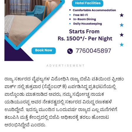
ADVERTISEMENT
ರಾಜ್ಯ ಸರ್ಕಾರದ ವೈಫಲ್ಯಗಳ ವಿರೋಧಿಸಿ ರಾಜ್ಯ ಬಿಜೆಪಿ ವತಿಯಿಂದ ಫ್ರೀಡಂ
ಪಾರ್ಕ್ ನಲ್ಲಿ ಶುಕ್ರವಾರ (ಸೆಪ್ಟೆಂಬರ್ 8) ಏರ್ಪಡಿಸಿದ್ದ ಪ್ರತಿಭಟನೆಯಲ್ಲಿ
ಪಾಲ್ಗೊಂಡು ಮಾತನಾಡಿದ ಅವರು, ನಮ್ಮ ಸರ್ವೋಚ್ಚ ನಾಯಕ
ಯಡಿಯೂರಪ್ಪ ಅವರ ನೇತರತ್ವದಲ್ಲಿ ಸರ್ಕಾರದ ವಿರುದ್ದ ರಣಕಹಳೆ
ಊದಿದ್ದೇವೆ. ಇದನ್ನು ಮುಂದಿನ ಒಂದುವರ್ಷ ರಾಜ್ಯದ ಎಲ್ಲ ಮನೆಗಳಿಗೆ
ತಲುಪಿಸಿ ಮತ್ತೆ ಕೇಂದ್ರದಲ್ಲಿ ಬಿಜೆಪಿ ಅಧಿಕಾರಕ್ಕೆ ತರಲು ಹೋರಾಟ
ಆರಂಭಿಸಿದ್ದೇವೆ ಎಂದರು.