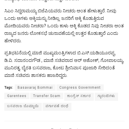
ಸಿಎಂ ಸಿದ್ದರಾಮಯ್ಯ ಬಿಜೆಪಿಯವರು ನೀಚರು ಅಂತ ಹೇಳುತ್ತಾರೆ. ನೀವು
ಒಂದು ಅಗಳು ಅಕ್ಕಿಯನ್ನು ನೀಡಿಲ್ಲ. ಜನರಿಗೆ ಅಕ್ಕಿ ಕೊಡುತ್ತಿರುವ
ಮೋದಿಯವರು ನೀಚರಾ? ಒಂದು ಕಾಳು ಅಕ್ಕಿ ಕೊಡದ ನಿವು ನೀಚರಾ ಅಂತ
ರಾಜ್ಯದ ಜನರು ಲೋಕಸಭೆ ಚುನಾವಣೆಯಲ್ಲಿ ಉತ್ತರ ಕೊಡುತ್ತಾರೆ ಎಂದು
ಹೇಳಿದರು.
ಪ್ರತಿಭಟನೆಯಲ್ಲಿ ಮಾಜಿ ಮುಖ್ಯಮಂತ್ರಿಗಳಾದ ಬಿ.ಎಸ್.ಯಡಿಯೂರಪ್ಪ,
ಡಿ.ವಿ. ಸದಾನಂದಗೌಡ , ಮಾಜಿ ಸಚಿವರಾದ ಆರ್ ಅಶೋಕ್, ಗೋಪಾಲಯ್ಯ,
ಮುನಿರತ್ನ, ಬೈರತಿ ಬಸವರಾಜ, ಕೋಟ ಶ್ರೀನಿವಾಸ ಪೂಜಾರಿ ಸೇರಿದಂತೆ
ಮಾಜಿ ಸಚಿವರು ಶಾಸಕರು ಹಾಜರಿದ್ದರು.
Tags:
Basavaraj Bommai
Congress Government
Garentees
Transfer Scam
ಕಾಂಗ್ರೆಸ್‌ ಸರ್ಕಾರ
ಗ್ಯಾರಂಟಿಗಳು
ಬಸವರಾಜ ಬೊಮ್ಮಾಯಿ
ವರ್ಗಾವಣೆ ದಂಧೆ