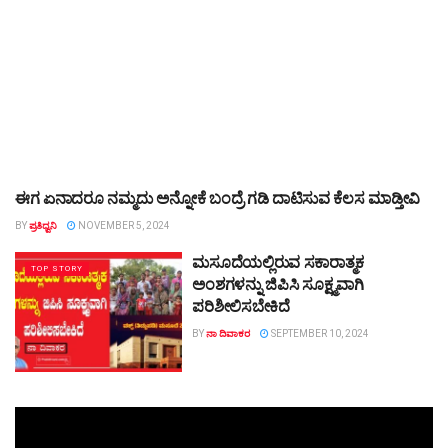
ಈಗ ಏನಾದರೂ ನಮ್ಮದು ಅನ್ನೋಕೆ ಬಂದ್ರೆ ಗಡಿ ದಾಟಿಸುವ ಕೆಲಸ ಮಾಡ್ತೀವಿ
TOP STORY
BY
ಪ್ರತಿಧ್ವನಿ
NOVEMBER 5, 2024
ಮಸೂದೆಯಲ್ಲಿರುವ ಸಕಾರಾತ್ಮಕ
TOP STORY
ಅಂಶಗಳನ್ನು ಜಿಪಿಸಿ ಸೂಕ್ಷ್ಮವಾಗಿ
ಪರಿಶೀಲಿಸಬೇಕಿದೆ
BY
ನಾ ದಿವಾಕರ
SEPTEMBER 10, 2024
Video
Player