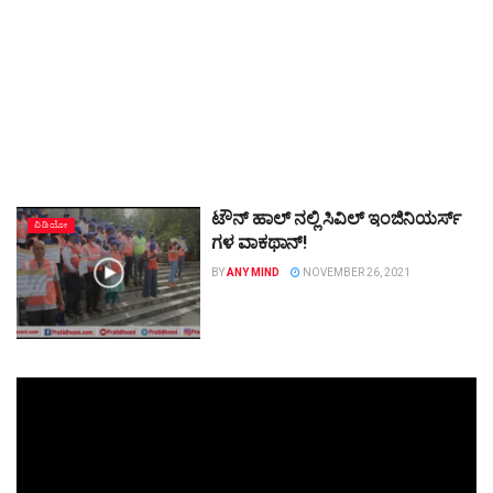
ಟೌನ್ ಹಾಲ್ ನಲ್ಲಿ ಸಿವಿಲ್ ಇಂಜಿನಿಯರ್ಸ್
ವಿಡಿಯೋ
ಗಳ ವಾಕಥಾನ್!
BY
ANY MIND
NOVEMBER 26, 2021
Video
Player