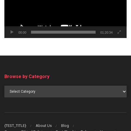
00:00
01:20:34
Browse by Category
Browse
by
Category
{TEST_TITLE}
About Us
Blog