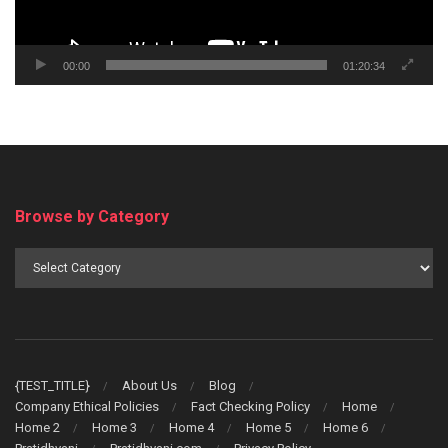
00:00
01:20:34
Browse by Category
Browse
by
Category
{TEST_TITLE}
About Us
Blog
Company Ethical Policies
Fact Checking Policy
Home
Home 2
Home 3
Home 4
Home 5
Home 6