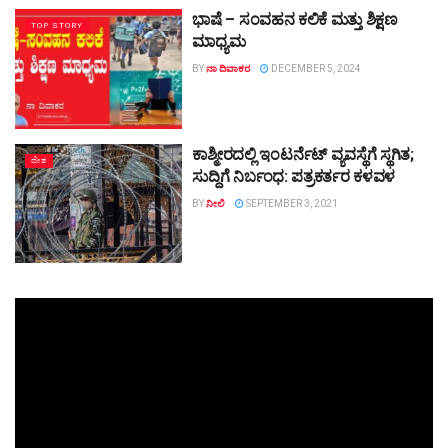
ಭಾಷೆ – ಸಂವಹನ ಕಲಿಕೆ ಮತ್ತು ಶಿಕ್ಷಣ
TOP STORY
ಮಾಧ್ಯಮ
BY
ನಾ ದಿವಾಕರ
DECEMBER 5, 2024
ಕಾಶ್ಮೀರದಲ್ಲಿ ಇಂಟರ್ನೆಟ್ ವ್ಯವಸ್ಥೆಗೆ ಸ್ಥಗಿತ;
ದೇಶ
ಸುದ್ದಿಗೆ ನಿರ್ಬಂಧ: ಪತ್ರಕರ್ತರ ಕಳವಳ
BY
ನೀಲಿ
SEPTEMBER 3, 2021
Video
Player