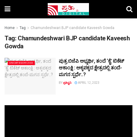
Home
Tag
Chamundeshwari BJP candidate Kaveesh Gowda
Tag:
Chamundeshwari BJP candidate Kaveesh
Gowda
ಪುತ್ರ ಬಿಜೆಪಿ ಅಭ್ಯರ್ಥಿ, ತಂದೆ ‘ಕೈ’ ಟಿಕೆಟ್​
UNCATEGORIZED
ಆಕಾಂಕ್ಷಿ : ಅಕ್ಕಪಕ್ಕದ ಕ್ಷೇತ್ರದಲ್ಲಿ ತಂದೆ-
ಮಗನ ಸ್ಪರ್ಧೆ..?
BY
ಪ್ರತಿಧ್ವನಿ
APRIL 12, 2023
Video
Player