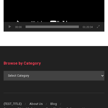
00:00
01:20:34
Browse by Category
Browse
by
Category
{TEST_TITLE}
About Us
Blog