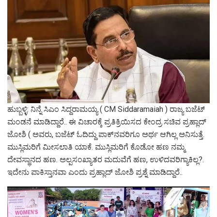
ಹುಬ್ಬಳ್ಳಿ: ನಿನ್ನೆ ಸಿಎಂ ಸಿದ್ದರಾಮಯ್ಯ ( CM Siddaramaiah ) ರಾಜ್ಯ ಬಜೆಟ್‌
ಮಂಡನೆ ಮಾಡಿದ್ದಾರೆ.. ಈ ವಿಚಾರಕ್ಕೆ ಪ್ರತಿಕ್ರಿಯಿಸದ ಕೇಂದ್ರ ಸಚಿವ ಪ್ರಹ್ಲಾದ್‌
ಜೋಶಿ ( ಅವರು, ಬಜೆಟ್‌ ಓದಿದ್ದು ಪಾಕ್‌ನವರಿಗೂ ಅರ್ಥ ಆಗಿಲ್ಲ ಅನಿಸುತ್ತೆ.
ಮುಸ್ಲಿಮರಿಗೆ ಮೀಸಲಾತಿ ಯಾಕೆ. ಮುಸ್ಲಿಮರಿಗೆ ಕೊಡೋ ಹಣ ನಮ್ಮ
ದೇವಸ್ಥಾನದ ಹಣ. ಅಲ್ಪಸಂಖ್ಯಾತರ ಮದುವೆಗೆ ಹಣ, ಉಳಿದವರಿಗ್ಯಾಕಿಲ್ಲ?.
ಇದೇನು ಪಾಕಿಸ್ತಾನವಾ ಎಂದು ಪ್ರಹ್ಲಾದ್‌ ಜೋಶಿ ಪ್ರಶ್ನೆ ಮಾಡಿದ್ದಾರೆ..