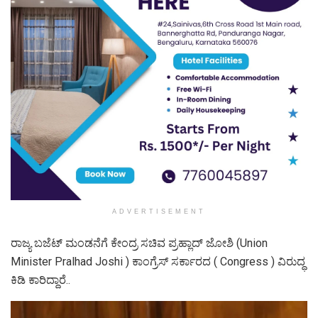
ADVERTISEMENT
ರಾಜ್ಯ ಬಜೆಟ್‌ ಮಂಡನೆಗೆ ಕೇಂದ್ರ ಸಚಿವ ಪ್ರಹ್ಲಾದ್‌ ಜೋಶಿ (Union
Minister Pralhad Joshi ) ಕಾಂಗ್ರೆಸ್‌ ಸರ್ಕಾರದ ( Congress ) ವಿರುದ್ಧ
ಕಿಡಿ ಕಾರಿದ್ದಾರೆ..