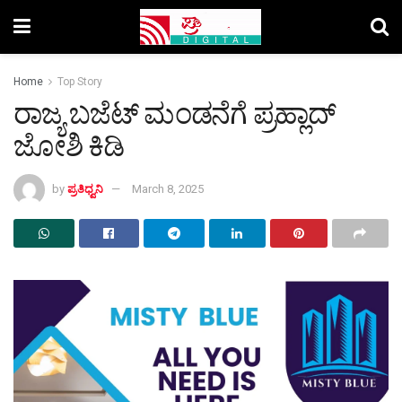
Home
Top Story
ರಾಜ್ಯ ಬಜೆಟ್‌ ಮಂಡನೆಗೆ ಪ್ರಹ್ಲಾದ್‌
ಜೋಶಿ ಕಿಡಿ
by
ಪ್ರತಿಧ್ವನಿ
March 8, 2025