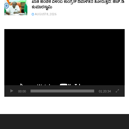
ಖಾತೆ ಹಂಚಿಕೆ ವಿಳಂಬ ಕಾಂಗ್ರೆಸ್ ದಿವಾಳಿತನ ತೋರುತ್ತದೆ: ಹೆಚ್.ಡಿ
ಕುಮಾರಸ್ವಾಮಿ
AUGUST 8, 2026
Video
Player
00:00
01:20:34