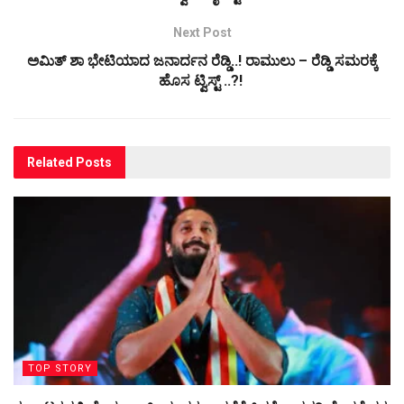
Next Post
ಅಮಿತ್ ಶಾ ಭೇಟಿಯಾದ ಜನಾರ್ದನ ರೆಡ್ಡಿ..! ರಾಮುಲು – ರೆಡ್ಡಿ ಸಮರಕ್ಕೆ
ಹೊಸ ಟ್ವಿಸ್ಟ್ ..?!
Related
Posts
TOP STORY