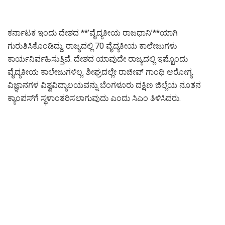
ಕರ್ನಾಟಕ ಇಂದು ದೇಶದ **’ವೈದ್ಯಕೀಯ ರಾಜಧಾನಿ’**ಯಾಗಿ
ಗುರುತಿಸಿಕೊಂಡಿದ್ದು, ರಾಜ್ಯದಲ್ಲಿ 70 ವೈದ್ಯಕೀಯ ಕಾಲೇಜುಗಳು
ಕಾರ್ಯನಿರ್ವಹಿಸುತ್ತಿವೆ. ದೇಶದ ಯಾವುದೇ ರಾಜ್ಯದಲ್ಲಿ ಇಷ್ಟೊಂದು
ವೈದ್ಯಕೀಯ ಕಾಲೇಜುಗಳಿಲ್ಲ. ಶೀಘ್ರದಲ್ಲೇ ರಾಜೀವ್ ಗಾಂಧಿ ಆರೋಗ್ಯ
ವಿಜ್ಞಾನಗಳ ವಿಶ್ವವಿದ್ಯಾಲಯವನ್ನು ಬೆಂಗಳೂರು ದಕ್ಷಿಣ ಜಿಲ್ಲೆಯ ನೂತನ
ಕ್ಯಾಂಪಸ್‌ಗೆ ಸ್ಥಳಾಂತರಿಸಲಾಗುವುದು ಎಂದು ಸಿಎಂ ತಿಳಿಸಿದರು.