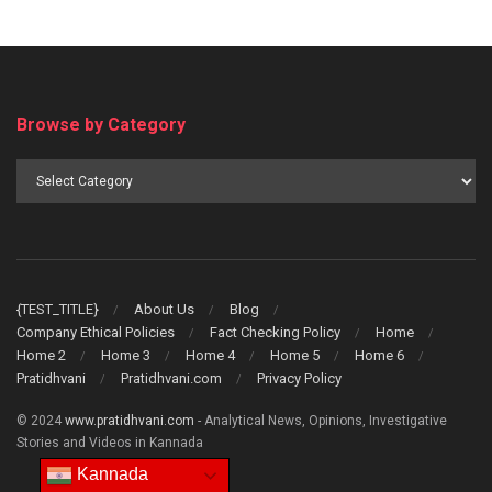
Browse by Category
Browse
by
Category
{TEST_TITLE}
About Us
Blog
Company Ethical Policies
Fact Checking Policy
Home
Home 2
Home 3
Home 4
Home 5
Home 6
Pratidhvani
Pratidhvani.com
Privacy Policy
© 2024
www.pratidhvani.com
- Analytical News, Opinions, Investigative
Stories and Videos in Kannada
Kannada