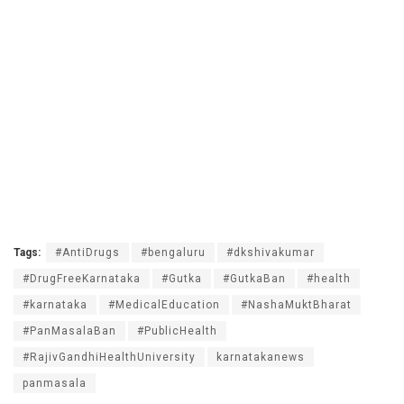
Tags:
#AntiDrugs
#bengaluru
#dkshivakumar
#DrugFreeKarnataka
#Gutka
#GutkaBan
#health
#karnataka
#MedicalEducation
#NashaMuktBharat
#PanMasalaBan
#PublicHealth
#RajivGandhiHealthUniversity
karnatakanews
panmasala