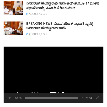
ಬಸವರಾಜ್‌ ಹೊರಟ್ಟಿ ರಾಜೀನಾಮೆ ಅಂಗೀಕಾರ..ಆ.14 ನೂತನ
ಸಭಾಪತಿ ಆಯ್ಕೆ: ಸಿಎಂ ಡಿ.ಕೆ ಶಿವಕುಮಾರ್
AUGUST 7, 2026
BREAKING NEWS: ವಿಧಾನ ಪರಿಷತ್ ಸಭಾಪತಿ ಸ್ಥಾನಕ್ಕೆ
ಬಸವರಾಜ್‌ ಹೊರಟ್ಟಿ ರಾಜೀನಾಮೆ
AUGUST 7, 2026
Video
Player
00:00
01:20:34