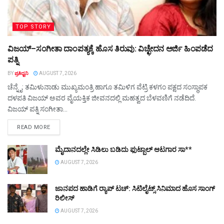
TOP STORY
ವಿಜಯ್–ಸಂಗೀತಾ ದಾಂಪತ್ಯಕ್ಕೆ ಹೊಸ ತಿರುವು: ವಿಚ್ಛೇದನ ಅರ್ಜಿ ಹಿಂಪಡೆದ
ಪತ್ನಿ
BY
ಪ್ರತಿಧ್ವನಿ
AUGUST 7, 2026
ಚೆನ್ನೈ: ತಮಿಳುನಾಡು ಮುಖ್ಯಮಂತ್ರಿ ಹಾಗೂ ತಮಿಳಿಗ ವೆಟ್ರಿ ಕಳಗಂ ಪಕ್ಷದ ಸಂಸ್ಥಾಪಕ
ದಳಪತಿ ವಿಜಯ್ ಅವರ ವೈಯಕ್ತಿಕ ಜೀವನದಲ್ಲಿ ಮಹತ್ವದ ಬೆಳವಣಿಗೆ ನಡೆದಿದೆ.
ವಿಜಯ್ ಪತ್ನಿ ಸಂಗೀತಾ...
DETAILS
READ MORE
ಮೈದಾನದಲ್ಲೇ ಸಿಡಿಲು ಬಡಿದು ಫುಟ್ಬಾಲ್ ಆಟಗಾರ ಸಾ**
AUGUST 7, 2026
ಜಾನಪದ ಹಾಡಿಗೆ ರ್‍ಯಾಪ್‌ ಟಚ್‌: ಸಿಟಿಲೈಟ್ಸ್‌ ಸಿನಿಮಾದ ಹೊಸ ಸಾಂಗ್‌
ರಿಲೀಸ್‌
AUGUST 7, 2026