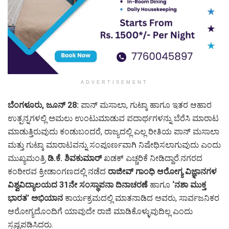
ADVERTISEMENT
ಬೆಂಗಳೂರು, ಜೂನ್ 28:
ಪಾನ್ ಮಸಾಲಾ, ಗುಟ್ಕಾ ಹಾಗೂ ಇತರ ಆಹಾರ
ಉತ್ಪನ್ನಗಳಲ್ಲಿ ಅಮಲು ಉಂಟುಮಾಡುವ ಪದಾರ್ಥಗಳನ್ನು ಬೆರೆಸಿ ಮಾರಾಟ
ಮಾಡುತ್ತಿರುವುದು ಕಂಡುಬಂದರೆ, ರಾಜ್ಯದಲ್ಲಿ ಎಲ್ಲ ರೀತಿಯ ಪಾನ್ ಮಸಾಲಾ
ಮತ್ತು ಗುಟ್ಕಾ ಮಾರಾಟವನ್ನು ಸಂಪೂರ್ಣವಾಗಿ ನಿಷೇಧಿಸಲಾಗುವುದು ಎಂದು
ಮುಖ್ಯಮಂತ್ರಿ
ಡಿ.ಕೆ. ಶಿವಕುಮಾರ್
ಖಡಕ್ ಎಚ್ಚರಿಕೆ ನೀಡಿದ್ದಾರೆ.ನಗರದ
ಕಂಠೀರವ ಕ್ರೀಡಾಂಗಣದಲ್ಲಿ ನಡೆದ
ರಾಜೀವ್ ಗಾಂಧಿ ಆರೋಗ್ಯ ವಿಜ್ಞಾನಗಳ
ವಿಶ್ವವಿದ್ಯಾಲಯದ 31ನೇ ಸಂಸ್ಥಾಪನಾ ದಿನಾಚರಣೆ
ಹಾಗೂ
‘ನಶಾ ಮುಕ್ತ
ಭಾರತ’ ಅಭಿಯಾನ
ಕಾರ್ಯಕ್ರಮದಲ್ಲಿ ಮಾತನಾಡಿದ ಅವರು, ಸಾರ್ವಜನಿಕರ
ಆರೋಗ್ಯದೊಂದಿಗೆ ಯಾವುದೇ ರಾಜಿ ಮಾಡಿಕೊಳ್ಳುವುದಿಲ್ಲ ಎಂದು
ಸ್ಪಷ್ಟಪಡಿಸಿದರು.