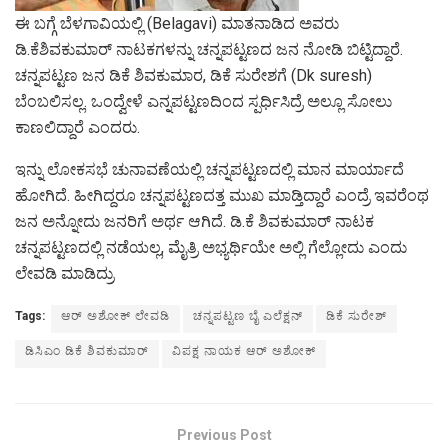
ಈ ಬಗ್ಗೆ ಬೆಳಗಾವಿಯಲ್ಲಿ (Belagavi) ಮಾತನಾಡಿದ ಅವರು
ಡಿ.ಕೆಶಿವಕುಮಾರ್ ನಾಟಕಗಳನ್ನು ಚನ್ನಪಟ್ಟಣದ ಜನ ನೋಡಿ ಬಿಟ್ಟಿದ್ದಾರೆ.
ಚನ್ನಪಟ್ಟಣ ಜನ ಡಿಕೆ ಶಿವಕುಮಾರ, ಡಿಕೆ ಸುರೇಶಗೆ (Dk suresh)
ಬೆಂಬಲಿಸಲ್ಲ. ಒಂದ್ವೇಳೆ ಎನ್ನಪಟ್ಟಣದಿಂದ ಸ್ಪರ್ಧಿಸಿದ್ರೆ ಅಲ್ಲೂ ಸೋಲು
ಕಾಣಲಿದ್ದಾರೆ ಎಂದರು.
ಇನ್ನು ಲೋಕಸಭೆ ಚುನಾವಣೆಯಲ್ಲಿ ಚನ್ನಪಟ್ಟಣದಲ್ಲಿ ಮಾನ ಮಾರ್ಯಾದೆ
ಹೋಗಿದೆ. ಹೀಗಿದ್ದರೂ ಚನ್ನಪಟ್ಟಣದತ್ತ ಮುಖ ಮಾಡ್ತಿದ್ದಾರೆ ಎಂದ್ರೆ ಇವರೆಂಥ
ಜನ ಅನ್ನೋದು ಜನರಿಗೆ ಅರ್ಥ ಆಗಿದೆ. ಡಿ.ಕೆ ಶಿವಕುಮಾ‌ರ್ ನಾಟಕ
ಚನ್ನಪಟ್ಟಣದಲ್ಲಿ ನಡೆಯಲ್ಲ, ಮೈತ್ರಿ ಅಭ್ಯರ್ಥಿಯೇ ಅಲ್ಲಿ ಗೆಲ್ಲೋದು ಎಂದು
ಲೇವಡಿ ಮಾಡಿದ್ರು
Tags:
ಆರ್ ಅಶೋಕ್ ಲೇವಡಿ
ಚನ್ನಪಟ್ಟಣ ಬೈ ಎಲೆಕ್ಷನ್
ಡಿಕೆ ಸುರೇಶ್
ಡಿಸಿಎಂ ಡಿಕೆ ಶಿವಕುಮಾರ್
ವಿಪಕ್ಷ ನಾಯಕ ಆರ್ ಅಶೋಕ್
Previous Post