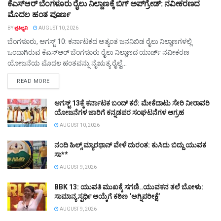
ಕೆಎಸ್‌ಆರ್ ಬೆಂಗಳೂರು ರೈಲು ನಿಲ್ದಾಣಕ್ಕೆ ಬಿಗ್‌ ಅಪ್‌ಗ್ರೇಡ್‌: ನವೀಕರಣದ
ಮೊದಲ ಹಂತ ಪೂರ್ಣ
BY
ಪ್ರತಿಧ್ವನಿ
AUGUST 10, 2026
ಬೆಂಗಳೂರು, ಆಗಸ್ಟ್‌ 10: ಕರ್ನಾಟಕದ ಅತ್ಯಂತ ಜನನಿಬಿಡ ರೈಲು ನಿಲ್ದಾಣಗಳಲ್ಲಿ
ಒಂದಾಗಿರುವ ಕೆಎಸ್‌ಆರ್ ಬೆಂಗಳೂರು ರೈಲು ನಿಲ್ದಾಣದ ಯಾರ್ಡ್‌ ನವೀಕರಣ
ಯೋಜನೆಯ ಮೊದಲ ಹಂತವನ್ನು ನೈಋತ್ಯ ರೈಲ್ವೆ...
DETAILS
READ MORE
ಆಗಸ್ಟ್‌ 13ಕ್ಕೆ ಕರ್ನಾಟಕ ಬಂದ್‌ ಕರೆ: ಮೇಕೆದಾಟು ಸೇರಿ ನೀರಾವರಿ
ಯೋಜನೆಗಳ ಜಾರಿಗೆ ಕನ್ನಡಪರ ಸಂಘಟನೆಗಳ ಆಗ್ರಹ
AUGUST 10, 2026
ನಂದಿ ಹಿಲ್ಸ್ ಮ್ಯಾರಥಾನ್ ವೇಳೆ ದುರಂತ: ಕುಸಿದು ಬಿದ್ದು ಯುವಕ
ಸಾ**
AUGUST 9, 2026
BBK 13: ಯುವತಿ ಮುಖಕ್ಕೆ ಸಗಣಿ..ಯುವಕನ ತಲೆ ಬೋಳು:
ಸಾಮಾನ್ಯ ಸ್ಪರ್ಧಿ ಆಯ್ಕೆಗೆ ಕಠಿಣ ‘ಅಗ್ನಿಪರೀಕ್ಷೆ’
AUGUST 9, 2026