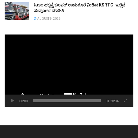
ಓಣಂ ಹಬ್ಬಕ್ಕೆ ಬಂಪರ್‌ ಉಡುಗೊರೆ ನೀಡಿದ KSRTC: ಇಲ್ಲಿದೆ
ಸಂಪೂರ್ಣ ಮಾಹಿತಿ
AUGUST 9, 2026
Video
Player
00:00
01:20:34