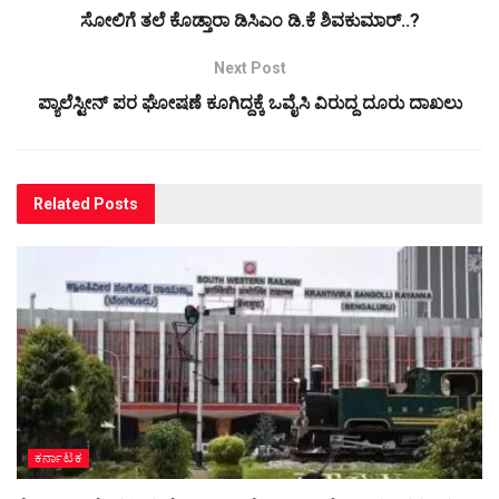
ಸೋಲಿಗೆ ತಲೆ ಕೊಡ್ತಾರಾ ಡಿಸಿಎಂ ಡಿ.ಕೆ ಶಿವಕುಮಾರ್..?
Next Post
ಪ್ಯಾಲೆಸ್ಟೀನ್‌ ಪರ ಘೋಷಣೆ ಕೂಗಿದ್ದಕ್ಕೆ ಒವೈಸಿ ವಿರುದ್ದ ದೂರು ದಾಖಲು
Related
Posts
ಕರ್ನಾಟಕ