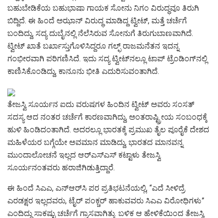
ಬಹುಬೇಡಿಕೆಯ ಬಹುಭಾಷಾ ಗಾಯಕ ಸೋನು ನಿಗಂ ವಿರುದ್ಧವೂ ತಿರುಗಿ
ಬಿದ್ದಿದೆ. ಈ ಹಿಂದೆ ಅಝಾನ್‌ ವಿರುದ್ಧ ಮಾಡಿದ್ದ ಟ್ವೀಟ್‌, ಮತ್ತೆ ಚರ್ಚೆಗೆ
ಬಂದಿದ್ದು, ಸದ್ಯ ದುಬೈನಲ್ಲಿ ನೆಲೆಸಿರುವ ಸೋನುಗೆ ತಿರುಗುಬಾಣವಾಗಿದೆ.
ಟ್ವೀಟ್‌ ಖಾತೆ ಬರ್ಖಾಸ್ತುಗೊಳಿಸಿದ್ದರೂ ಗಲ್ಫ್‌ ರಾಜಮನೆತನ ಇದನ್ನ
ಗಂಭೀರವಾಗಿ ಪರಿಗಣಿಸಿದೆ. ಇದು ಸದ್ಯ ಟ್ವೀಟ್‌ನಲ್ಲೂ ಟಾಪ್‌ ಟ್ರೆಂಡಿಂಗ್‌ನಲ್ಲಿ
ಕಾಣಿಸಿಕೊಂಡಿದ್ದು, ಕಾನೂನು ಭೀತಿ ಎದುರಿಸುವಂತಾಗಿದೆ.
ತೇಜಸ್ವಿ ಸೂರ್ಯನ ಐದು ವರುಷಗಳ ಹಿಂದಿನ ಟ್ವೀಟ್ ಅವರು ಸಂಸತ್‌
ಸದಸ್ಯ ಆದ ನಂತರ ಚರ್ಚೆಗೆ ಕಾರಣವಾಗಿದ್ದು, ಅಂತರಾಷ್ಟ್ರೀಯ ಸಂಬಂಧಕ್ಕೆ
ಹುಳಿ ಹಿಂಡಿದಂತಾಗಿದೆ. ಅದರಲ್ಲೂ ಭಾರತಕ್ಕೆ ಪ್ರಮುಖ ತೈಲ ಪೂರೈಕೆ ದೇಶದ
ಮಹಿಳೆಯರ ಬಗ್ಗೆಯೇ ಅವಮಾನ ಮಾಡಿದ್ದು, ಭಾರತದ ಮಾನವನ್ನ
ಮುಂದಾಲೋಚನೆ ಇಲ್ಲದ ಆರ್‌ಎಸ್‌ಎಸ್‌ ಕಟ್ಟಾಳು ತೇಜಸ್ವಿ
ಸೂರ್ಯನಂತವರು ಹರಾಜಿಗಿಡುತ್ತಿದ್ದಾರೆ.
ಈ ಹಿಂದೆ ಸಿಎಎ, ಎನ್‌ಆರ್‌ಸಿ ಪರ ಪ್ರತಿಭಟನೆಯಲ್ಲಿ, “ಎದೆ ಸೀಳಿದ್ರೆ
ಎರಡಕ್ಷರ ಇಲ್ಲದವರು, ಟೈರ್‌ ಪಂಕ್ಚರ್‌ ಹಾಕುವವರು ಸಿಎಎ ವಿರೋಧಿಗಳು”
ಎಂದಿದ್ದು ಸಾಕಷ್ಟು ಚರ್ಚೆಗೆ ಗ್ರಾಸವಾಗಿತ್ತು. ಬಳಿಕ ಆ ಹೇಳಿಕೆಯಿಂದ ತೇಜಸ್ವಿ