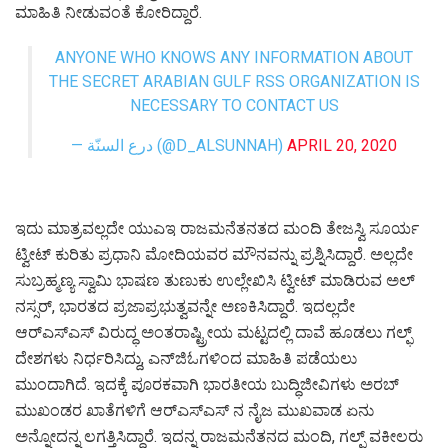
ಮಾಹಿತಿ ನೀಡುವಂತೆ ಕೋರಿದ್ದಾರೆ.
ANYONE WHO KNOWS ANY INFORMATION ABOUT
THE SECRET ARABIAN GULF RSS ORGANIZATION IS
NECESSARY TO CONTACT US
— درع السنّة (@D_ALSUNNAH)
APRIL 20, 2020
ಇದು ಮಾತ್ರವಲ್ಲದೇ ಯುಎಇ ರಾಜಮನೆತನತದ ಮಂದಿ ತೇಜಸ್ವಿ ಸೂರ್ಯ
ಟ್ವೀಟ್‌ ಕುರಿತು ಪ್ರಧಾನಿ ಮೋದಿಯವರ ಮೌನವನ್ನು ಪ್ರಶ್ನಿಸಿದ್ದಾರೆ. ಅಲ್ಲದೇ
ಸುಬ್ರಹ್ಮಣ್ಯ ಸ್ವಾಮಿ ಭಾಷಣ ತುಣುಕು ಉಲ್ಲೇಖಿಸಿ ಟ್ವೀಟ್‌ ಮಾಡಿರುವ ಅಲ್‌
ನಸ್ಸರ್‌, ಭಾರತದ ಪ್ರಜಾಪ್ರಭುತ್ವವನ್ನೇ ಅಣಕಿಸಿದ್ದಾರೆ. ಇದಲ್ಲದೇ
ಆರ್‌ಎಸ್‌ಎಸ್‌ ವಿರುದ್ಧ ಅಂತರಾಷ್ಟ್ರೀಯ ಮಟ್ಟದಲ್ಲಿ ದಾವೆ ಹೂಡಲು ಗಲ್ಫ್‌
ದೇಶಗಳು ನಿರ್ಧರಿಸಿದ್ದು, ಎನ್‌ಜಿಓಗಳಿಂದ ಮಾಹಿತಿ ಪಡೆಯಲು
ಮುಂದಾಗಿದೆ. ಇದಕ್ಕೆ ಪೂರಕವಾಗಿ ಭಾರತೀಯ ಬುದ್ಧಿಜೀವಿಗಳು ಅರಬ್‌
ಮುಖಂಡರ ಖಾತೆಗಳಿಗೆ ಆರ್‌ಎಸ್‌ಎಸ್‌ ನ ನೈಜ ಮುಖವಾಡ ಏನು
ಅನ್ನೋದನ್ನ ಲಗತ್ತಿಸಿದ್ದಾರೆ. ಇದನ್ನ ರಾಜಮನೆತನದ ಮಂದಿ, ಗಲ್ಫ್‌ ವಕೀಲರು