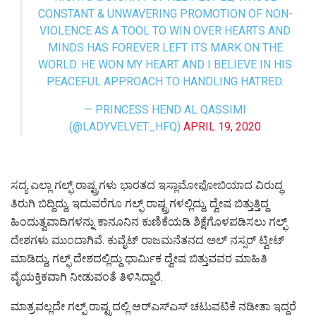
CONSTANT & UNWAVERING PROMOTION OF NON-
VIOLENCE AS A TOOL TO WIN OVER HEARTS AND
MINDS HAS FOREVER LEFT ITS MARK ON THE
WORLD. HE WON MY HEART AND I BELIEVE IN HIS
PEACEFUL APPROACH TO HANDLING HATRED.
— PRINCESS HEND AL QASSIMI
(@LADYVELVET_HFQ)
APRIL 19, 2020
ಸದ್ಯ ಎಲ್ಲಾ ಗಲ್ಫ್‌ ರಾಷ್ಟ್ರಗಳು ಭಾರತದ ಇಸ್ಲಾಮೋಫೋಬಿಯಾದ ವಿರುದ್ಧ
ತಿರುಗಿ ಬಿದ್ದಿದ್ದು, ಇದುವರೆಗೂ ಗಲ್ಫ್‌ ರಾಷ್ಟ್ರಗಳಲ್ಲಿದ್ದು, ದ್ವೇಷ ಬಿತ್ತುತ್ತಿದ್ದ
ಹಿಂದುತ್ವವಾದಿಗಳನ್ನು ಕಾನೂನಿನ ಕುಣಿಕೆಯಡಿ ಶಿಕ್ಷೆಗೊಳಪಡಿಸಲು ಗಲ್ಫ್‌
ದೇಶಗಳು ಮುಂದಾಗಿವೆ. ಕುವೈಟ್‌ ರಾಜಮನೆತನದ ಅಲ್‌ ನಸ್ಸರ್‌ ಟ್ವೀಟ್‌
ಮಾಡಿದ್ದು, ಗಲ್ಫ್‌ ದೇಶದಲ್ಲಿದ್ದು ಧಾರ್ಮಿಕ ದ್ವೇಷ ಬಿತ್ತುವವರ ಮಾಹಿತಿ
ವೈಯಕ್ತಿಕವಾಗಿ ನೀಡುವಂತೆ ತಿಳಿಸಿದ್ದಾರೆ.
ಮಾತ್ರವಲ್ಲದೇ ಗಲ್ಫ್‌ ರಾಷ್ಟ್ರದಲ್ಲಿ ಆರ್‌ಎಸ್‌ಎಸ್‌ ಚಟುವಟಿಕೆ ನಡೀತಾ ಇದ್ದರೆ