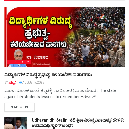
TOP STORY
ವಿದ್ಯಾರ್ಥಿಗಳ ವಿರುದ್ಧ ಪ್ರಭುತ್ವ-ಕಲಿಯಬೇಕಾದ ಪಾಠಗಳು
BY
ಪ್ರತಿಧ್ವನಿ
AUGUST 5, 2026
ಮೂಲ : ಶಶಾಂಕ್ ಪಾಂಡೆ ಕನ್ನಡಕ್ಕೆ : ನಾ ದಿವಾಕರ (ಮೂಲ ಲೇಖನ : The state
against itş students lessons to remember –ಶಶಾಂಕ್...
DETAILS
READ MORE
Udhayanidhi Stalin: ನಟಿ ತ್ರಿಶಾ ವಿರುದ್ಧ ವಿವಾದಾತ್ಮಕ ಹೇಳಿಕೆ:
ಉದಯನಿಧಿ ಸ್ಟಾಲಿನ್ ಬಂಧನ