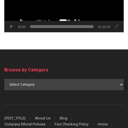
00:00
01:20:34
Browse by Category
Browse
by
Category
{TEST_TITLE}
About Us
Blog
Company Ethical Policies
Fact Checking Policy
Home