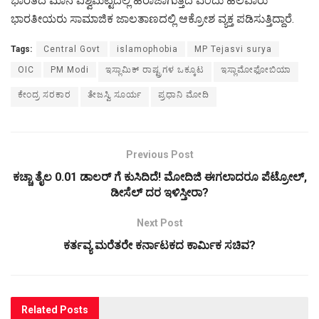
ಭಾರತದ ಮಾನ ವಿಶ್ವಮಟ್ಟದಲ್ಲಿ ಹರಾಜಾಗುತ್ತಿದೆ ಎಂದು ಹಲವಾರು
ಭಾರತೀಯರು ಸಾಮಾಜಿಕ ಜಾಲತಾಣದಲ್ಲಿ ಆಕ್ರೋಶ ವ್ಯಕ್ತ ಪಡಿಸುತ್ತಿದ್ದಾರೆ.
Tags:
Central Govt
islamophobia
MP Tejasvi surya
OIC
PM Modi
ಇಸ್ಲಾಮಿಕ್‌ ರಾಷ್ಟ್ರಗಳ ಒಕ್ಕೂಟ
ಇಸ್ಲಾಮೋಫೋಬಿಯಾ
ಕೇಂದ್ರ ಸರಕಾರ
ತೇಜಸ್ವಿ ಸೂರ್ಯ
ಪ್ರಧಾನಿ ಮೋದಿ
Previous Post
ಕಚ್ಚಾ ತೈಲ 0.01 ಡಾಲರ್ ಗೆ ಕುಸಿದಿದೆ! ಮೋದಿಜಿ ಈಗಲಾದರೂ ಪೆಟ್ರೋಲ್,
ಡೀಸೆಲ್ ದರ ಇಳಿಸ್ತೀರಾ?
Next Post
ಕರ್ತವ್ಯ ಮರೆತರೇ ಕರ್ನಾಟಕದ ಕಾರ್ಮಿಕ ಸಚಿವ?
Related
Posts