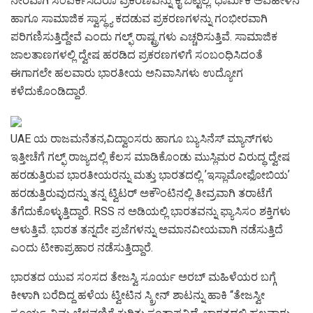
ನೇರವಾಗಿ ಸಂಪರ್ಕಿಸಿದರೂ ಪ್ರಕರಣವನ್ನು ಕೈ ಬಿಟ್ಟಿಲ್ಲ. ಧಾರ್ಮಿಕ ಅವಹೇಳನ
ಹಾಗೂ ಸಾಮಾಜಿಕ ಸ್ವಾಸ್ಥ್ಯ ಕದಡುವ ಪ್ರಕರಣಗಳನ್ನು ಗಂಭೀರವಾಗಿ
ಪರಿಗಣಿಸುತ್ತಿದ್ದೇವೆ ಎಂದು ಗಲ್ಫ್ ರಾಷ್ಟ್ರಗಳು ಎಚ್ಚರಿಸುತ್ತಿವೆ. ಸಾಮಾಜಿಕ
ಜಾಲತಾಣಗಳಲ್ಲಿ ದ್ವೇಷ ಹರಡಿದ ಪ್ರಕರಣಗಳಿಗೆ ಸಂಬಂಧಿಸಿದಂತೆ
ಈಗಾಗಲೇ ಹಲವಾರು ಭಾರತೀಯ ಅನಿವಾಸಿಗಳು ಉದ್ಯೋಗ
ಕಳೆದುಕೊಂಡಿದ್ದಾರೆ.
UAE ಯ ರಾಜಮನೆತನ,ವಿದ್ವಾಂಸರು ಹಾಗೂ ಬ್ಯುಸಿನೆಸ್‌ ಮ್ಯಾನ್‌ಗಳು
ಇತ್ತೀಚೆಗೆ ಗಲ್ಫ್ ರಾಜ್ಯದಲ್ಲಿ ಕೆಲಸ ಮಾಡಿಕೊಂಡು ಮುಸ್ಲಿಮರ ವಿರುದ್ಧ ದ್ವೇಷ
ಹರಡುತ್ತಿರುವ ಭಾರತೀಯರನ್ನು ಮತ್ತು ಭಾರತದಲ್ಲಿ ʼಇಸ್ಲಾಮೋಫೋಬಿಯʼ
ಹರಡುತ್ತಿರುವುದನ್ನು ತನ್ನ ಟ್ವಿಟರ್ ಅಕೌಂಟಿನಲ್ಲಿ ತೀವ್ರವಾಗಿ ತರಾಟೆಗೆ
ತೆಗೆದುಕೊಳ್ಳುತ್ತಿದ್ದಾರೆ. RSS ನ ಅಡಿಯಲ್ಲಿ ಭಾರತವನ್ನು ಫ್ಯಾಸಿಸಂ ಶಕ್ತಿಗಳು
ಆಳುತ್ತಿವೆ. ಭಾರತ ತನ್ನದೇ ಪ್ರಜೆಗಳನ್ನು ಅಮಾನವೀಯವಾಗಿ ನಡೆಸುತ್ತಿದೆ
ಎಂದು ಟೀಕಾಪ್ರಹಾರ ನಡೆಸುತ್ತಿದ್ದಾರೆ.
ಭಾರತದ ಯುವ ಸಂಸದ ತೇಜಸ್ವಿ ಸೂರ್ಯ ಅರಬ್ ಮಹಿಳೆಯರ ಬಗ್ಗೆ
ಕೀಳಾಗಿ ಬರೆದಿದ್ದ ಹಳೆಯ ಟ್ವೀಟಿನ ಸ್ಕ್ರೀನ್ ಶಾಟನ್ನು ಹಾಕಿ “ತೇಜಸ್ವೀ