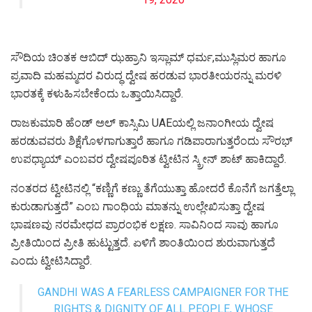
ಸೌದಿಯ ಚಿಂತಕ ಆಬಿದ್ ಝಹ್ರಾನಿ ಇಸ್ಲಾಮ್ ಧರ್ಮ,ಮುಸ್ಲಿಮರ ಹಾಗೂ
ಪ್ರವಾದಿ ಮಹಮ್ಮದರ ವಿರುದ್ಧ ದ್ವೇಷ ಹರಡುವ ಭಾರತೀಯರನ್ನು ಮರಳಿ
ಭಾರತಕ್ಕೆ ಕಳುಹಿಸಬೇಕೆಂದು ಒತ್ತಾಯಿಸಿದ್ದಾರೆ.
ರಾಜಕುಮಾರಿ ಹೆಂಡ್ ಅಲ್ ಕಾಸ್ಸಿಮಿ UAEಯಲ್ಲಿ ಜನಾಂಗೀಯ ದ್ವೇಷ
ಹರಡುವವರು ಶಿಕ್ಷೆಗೊಳಗಾಗುತ್ತಾರೆ ಹಾಗೂ ಗಡಿಪಾರಾಗುತ್ತರೆಂದು ಸೌರಭ್
ಉಪಧ್ಯಾಯ್ ಎಂಬವರ ದ್ವೇಷಪೂರಿತ ಟ್ವೀಟಿನ ಸ್ಕ್ರೀನ್ ಶಾಟ್ ಹಾಕಿದ್ದಾರೆ.
ನಂತರದ ಟ್ವೀಟಿನಲ್ಲಿ “ಕಣ್ಣಿಗೆ ಕಣ್ಣು ತೆಗೆಯುತ್ತಾ ಹೋದರೆ ಕೊನೆಗೆ ಜಗತ್ತೆಲ್ಲಾ
ಕುರುಡಾಗುತ್ತದೆ” ಎಂಬ ಗಾಂಧಿಯ ಮಾತನ್ನು ಉಲ್ಲೇಖಿಸುತ್ತಾ ದ್ವೇಷ
ಭಾಷಣವು ನರಮೇಧದ ಪ್ರಾರಂಭಿಕ ಲಕ್ಷಣ. ಸಾವಿನಿಂದ ಸಾವು ಹಾಗೂ
ಪ್ರೀತಿಯಿಂದ ಪ್ರೀತಿ ಹುಟ್ಟುತ್ತದೆ. ಏಳಿಗೆ ಶಾಂತಿಯಿಂದ ಶುರುವಾಗುತ್ತದೆ
ಎಂದು ಟ್ವೀಟಿಸಿದ್ದಾರೆ.
GANDHI WAS A FEARLESS CAMPAIGNER FOR THE
RIGHTS & DIGNITY OF ALL PEOPLE, WHOSE