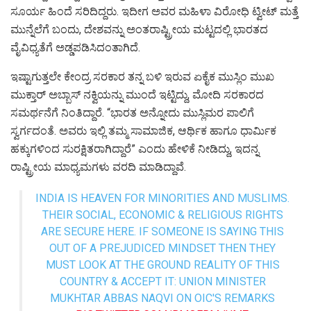
ಸೂರ್ಯ ಹಿಂದೆ ಸರಿದಿದ್ದರು. ಇದೀಗ ಅವರ ಮಹಿಳಾ ವಿರೋಧಿ ಟ್ವೀಟ್‌ ಮತ್ತೆ
ಮುನ್ನೆಲೆಗೆ ಬಂದು, ದೇಶವನ್ನು ಅಂತರಾಷ್ಟ್ರೀಯ ಮಟ್ಟದಲ್ಲಿ ಭಾರತದ
ವೈವಿಧ್ಯತೆಗೆ ಅಡ್ಡಪಡಿಸಿದಂತಾಗಿದೆ.
ಇಷ್ಟಾಗುತ್ತಲೇ ಕೇಂದ್ರ ಸರಕಾರ ತನ್ನ ಬಳಿ ಇರುವ ಏಕೈಕ ಮುಸ್ಲಿಂ ಮುಖ
ಮುಕ್ತಾರ್‌ ಅಬ್ಬಾಸ್‌ ನಕ್ವಿಯನ್ನು ಮುಂದೆ ಇಟ್ಟಿದ್ದು, ಮೋದಿ ಸರಕಾರದ
ಸಮರ್ಥನೆಗೆ ನಿಂತಿದ್ದಾರೆ. “ಭಾರತ ಅನ್ನೋದು ಮುಸ್ಲಿಮರ ಪಾಲಿಗೆ
ಸ್ವರ್ಗದಂತೆ. ಅವರು ಇಲ್ಲಿ ತಮ್ಮ ಸಾಮಾಜಿಕ, ಆರ್ಥಿಕ ಹಾಗೂ ಧಾರ್ಮಿಕ
ಹಕ್ಕುಗಳಿಂದ ಸುರಕ್ಷಿತರಾಗಿದ್ದಾರೆ” ಎಂದು ಹೇಳಿಕೆ ನೀಡಿದ್ದು, ಇದನ್ನ
ರಾಷ್ಟ್ರೀಯ ಮಾಧ್ಯಮಗಳು ವರದಿ ಮಾಡಿದ್ದಾವೆ.
INDIA IS HEAVEN FOR MINORITIES AND MUSLIMS.
THEIR SOCIAL, ECONOMIC & RELIGIOUS RIGHTS
ARE SECURE HERE. IF SOMEONE IS SAYING THIS
OUT OF A PREJUDICED MINDSET THEN THEY
MUST LOOK AT THE GROUND REALITY OF THIS
COUNTRY & ACCEPT IT: UNION MINISTER
MUKHTAR ABBAS NAQVI ON OIC'S REMARKS