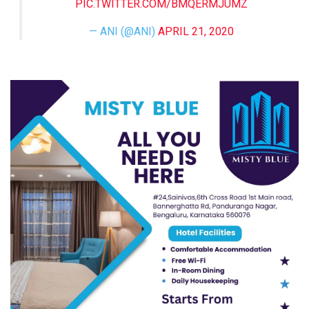
PIC.TWITTER.COM/BMQERMJUMZ
— ANI (@ANI)
APRIL 21, 2020