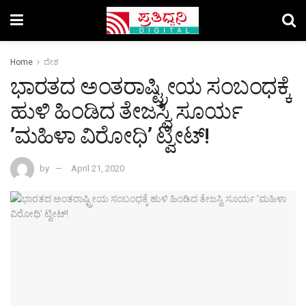
Home
ದೇಶ
ಭಾರತದ ಅಂತರಾಷ್ಟ್ರೀಯ ಸಂಬಂಧಕ್ಕೆ
ಹುಳಿ ಹಿಂಡಿದ ತೇಜಸ್ವಿ ಸೂರ್ಯ
ʼಮಹಿಳಾ ವಿರೋಧಿʼ ಟ್ವೀಟ್!
by
April 21, 2020