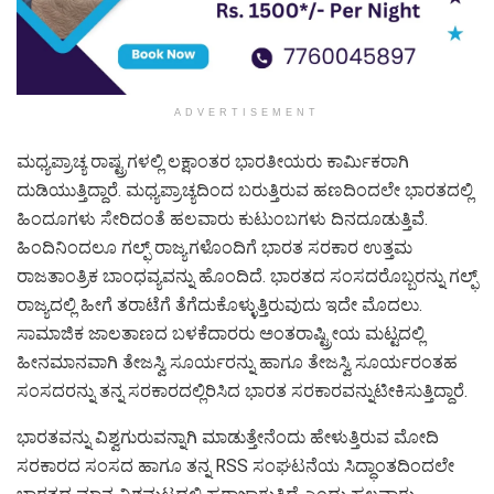
ADVERTISEMENT
ಮಧ್ಯಪ್ರಾಚ್ಯ ರಾಷ್ಟ್ರಗಳಲ್ಲಿ ಲಕ್ಷಾಂತರ ಭಾರತೀಯರು ಕಾರ್ಮಿಕರಾಗಿ
ದುಡಿಯುತ್ತಿದ್ದಾರೆ. ಮಧ್ಯಪ್ರಾಚ್ಯದಿಂದ ಬರುತ್ತಿರುವ ಹಣದಿಂದಲೇ ಭಾರತದಲ್ಲಿ
ಹಿಂದೂಗಳು ಸೇರಿದಂತೆ ಹಲವಾರು ಕುಟುಂಬಗಳು ದಿನದೂಡುತ್ತಿವೆ.
ಹಿಂದಿನಿಂದಲೂ ಗಲ್ಫ್ ರಾಜ್ಯಗಳೊಂದಿಗೆ ಭಾರತ ಸರಕಾರ ಉತ್ತಮ
ರಾಜತಾಂತ್ರಿಕ ಬಾಂಧವ್ಯವನ್ನು ಹೊಂದಿದೆ. ಭಾರತದ ಸಂಸದರೊಬ್ಬರನ್ನು ಗಲ್ಫ್
ರಾಜ್ಯದಲ್ಲಿ ಹೀಗೆ ತರಾಟೆಗೆ ತೆಗೆದುಕೊಳ್ಳುತ್ತಿರುವುದು ಇದೇ ಮೊದಲು.
ಸಾಮಾಜಿಕ ಜಾಲತಾಣದ ಬಳಕೆದಾರರು ಅಂತರಾಷ್ಟ್ರೀಯ ಮಟ್ಟದಲ್ಲಿ
ಹೀನಮಾನವಾಗಿ ತೇಜಸ್ವಿ ಸೂರ್ಯರನ್ನು ಹಾಗೂ ತೇಜಸ್ವಿ ಸೂರ್ಯರಂತಹ
ಸಂಸದರನ್ನು ತನ್ನ ಸರಕಾರದಲ್ಲಿರಿಸಿದ ಭಾರತ ಸರಕಾರವನ್ನುಟೀಕಿಸುತ್ತಿದ್ದಾರೆ.
ಭಾರತವನ್ನು ವಿಶ್ವಗುರುವನ್ನಾಗಿ ಮಾಡುತ್ತೇನೆಂದು ಹೇಳುತ್ತಿರುವ ಮೋದಿ
ಸರಕಾರದ ಸಂಸದ ಹಾಗೂ ತನ್ನ RSS ಸಂಘಟನೆಯ ಸಿದ್ಧಾಂತದಿಂದಲೇ