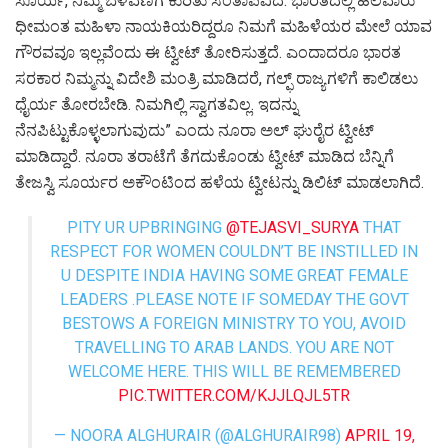
ಸೂರ್ಯ, ನಿಮ್ಮ ಬೆಳವಣಿಗೆ ಕುರಿತು ಸಂತಾಪವಿದೆ. ಭಾರತದಲ್ಲಿ ಹಲವಾರು
ಧೀಮಂತ ಮಹಿಳಾ ನಾಯಕಿಯರಿದ್ದರೂ ನಿಮಗೆ ಮಹಿಳೆಯರ ಮೇಲೆ ಯಾವ
ಗೌರವವೂ ಇಲ್ಲವೆಂದು ಈ ಟ್ವೀಟ್ ತೋರಿಸುತ್ತದೆ. ಎಂದಾದರೂ ಭಾರತ
ಸರಕಾರ ನಿಮ್ಮನ್ನು ವಿದೇಶಿ ಮಂತ್ರಿ ಮಾಡಿದರೆ, ಗಲ್ಫ್ ರಾಜ್ಯಗಳಿಗೆ ಕಾಲಿಡಲು
ಧೈರ್ಯ ತೋರಬೇಡಿ. ನಿಮಗಿಲ್ಲಿ ಸ್ವಾಗತವಿಲ್ಲ. ಇದನ್ನು
ನೆನಪಿಟ್ಟುಕೊಳ್ಳಲಾಗುವುದು” ಎಂದು ನೂರಾ ಅಲ್ ಘುರೈರ ಟ್ವೀಟ್
ಮಾಡಿದ್ದಾರೆ. ನೂರಾ ತರಾಟೆಗೆ ತೆಗದುಕೊಂಡು ಟ್ವೀಟ್ ಮಾಡಿದ ಬೆನ್ನಿಗೆ
ತೇಜಸ್ವಿ ಸೂರ್ಯರ ಅಕೌಂಟಿಂದ ಹಳೆಯ ಟ್ವೀಟನ್ನು ಡಿಲಿಟ್ ಮಾಡಲಾಗಿದೆ.
PITY UR UPBRINGING
@TEJASVI_SURYA
THAT
RESPECT FOR WOMEN COULDN’T BE INSTILLED IN
U DESPITE INDIA HAVING SOME GREAT FEMALE
LEADERS .PLEASE NOTE IF SOMEDAY THE GOVT
BESTOWS A FOREIGN MINISTRY TO YOU, AVOID
TRAVELLING TO ARAB LANDS. YOU ARE NOT
WELCOME HERE. THIS WILL BE REMEMBERED
PIC.TWITTER.COM/KJJLQJL5TR
— NOORA ALGHURAIR (@ALGHURAIR98)
APRIL 19,