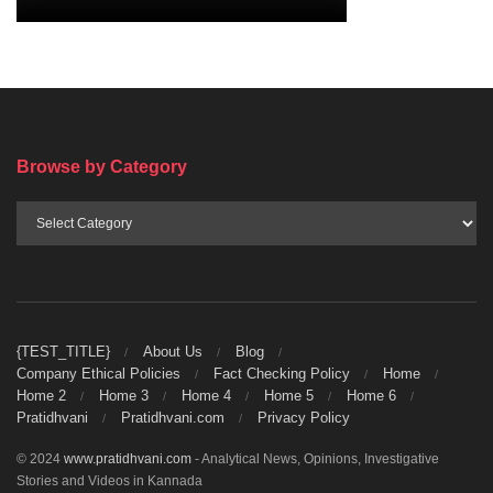
Browse by Category
Browse
by
Category
{TEST_TITLE}
About Us
Blog
Company Ethical Policies
Fact Checking Policy
Home
Home 2
Home 3
Home 4
Home 5
Home 6
Pratidhvani
Pratidhvani.com
Privacy Policy
© 2024
www.pratidhvani.com
- Analytical News, Opinions, Investigative
Stories and Videos in Kannada