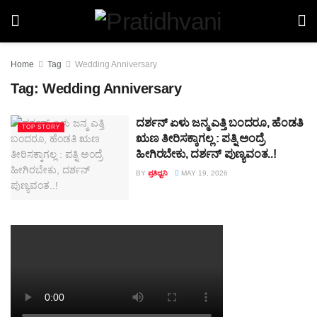
Home
Tag
Wedding Anniversary
Tag:
Wedding Anniversary
ದರ್ಶನ್‌ ಏಳು ಜನ್ಮ ಎತ್ತಿ ಬಂದರೂ, ಹೆಂಡತಿ
TOP STORY
ಋಣ ತೀರಿಸಕ್ಕಾಗಲ್ಲ : ಪತ್ನಿ ಅಂದ್ರೆ
ಹೀಗಿರಬೇಕು, ದರ್ಶನ್‌ ಪುಣ್ಯವಂತ..!
BY
ಪ್ರತಿಧ್ವನಿ
MAY 19, 2026