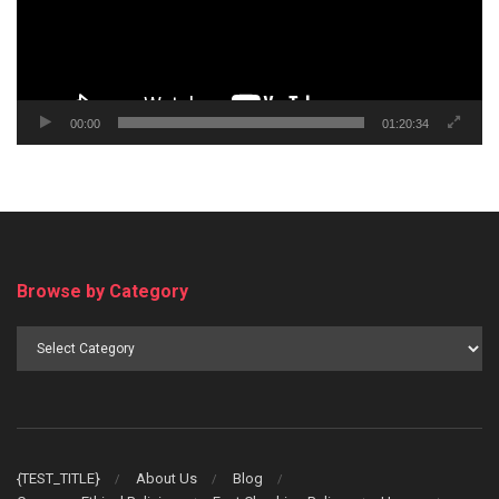
00:00
01:20:34
Browse by Category
Browse
by
Category
{TEST_TITLE}
About Us
Blog