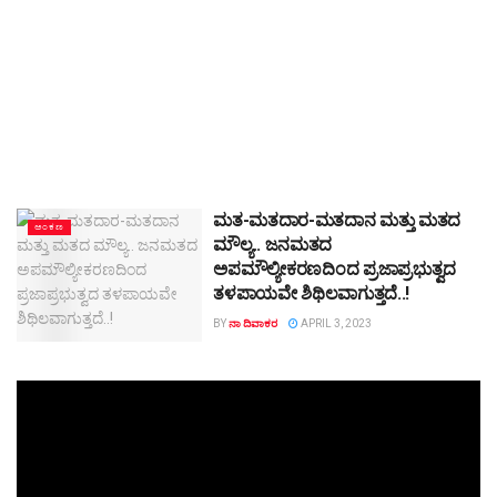
ಮತ-ಮತದಾರ-ಮತದಾನ ಮತ್ತು ಮತದ
ಅಂಕಣ
ಮೌಲ್ಯ.. ಜನಮತದ
ಅಪಮೌಲ್ಯೀಕರಣದಿಂದ ಪ್ರಜಾಪ್ರಭುತ್ವದ
ತಳಪಾಯವೇ ಶಿಥಿಲವಾಗುತ್ತದೆ..!
BY
ನಾ ದಿವಾಕರ
APRIL 3, 2023
Video
Player