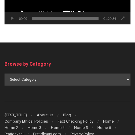
00:00
01:20:34
Browse by Category
Browse
by
Category
{TEST_TITLE}
About Us
Blog
Company Ethical Policies
Fact Checking Policy
Home
Home 2
Home 3
Home 4
Home 5
Home 6
Pratidhvani
Pratidhvani.com
Privacy Policy