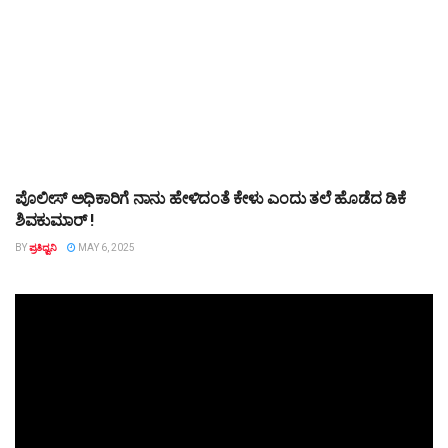
ಪೊಲೀಸ್ ಅಧಿಕಾರಿಗೆ ನಾನು ಹೇಳಿದಂತೆ ಕೇಳು ಎಂದು ತಲೆ ಹೊಡೆದ ಡಿಕೆ
ಕರ್ನಾಟಕ
ಶಿವಕುಮಾರ್ !
BY
ಪ್ರತಿಧ್ವನಿ
MAY 6, 2025
Video
Player