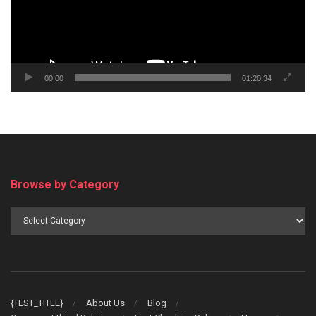
00:00
01:20:34
Browse by Category
Browse
by
Category
{TEST_TITLE}
About Us
Blog