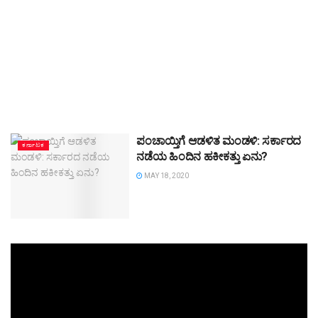
ಪಂಚಾಯ್ತಿಗೆ ಆಡಳಿತ ಮಂಡಳಿ: ಸರ್ಕಾರದ
ಕರ್ನಾಟಕ
ನಡೆಯ ಹಿಂದಿನ ಹಕೀಕತ್ತು ಏನು?
MAY 18, 2020
Video
Player