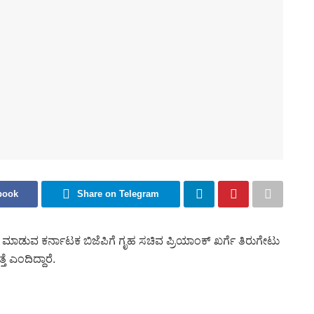
book
Share on Telegram
ಮಾಡುವ ಕರ್ನಾಟಕ ಬಿಜೆಪಿಗೆ ಗೃಹ ಸಚಿವ ಪ್ರಿಯಾಂಕ್‌ ಖರ್ಗೆ ತಿರುಗೇಟು
ೆ ಎಂದಿದ್ದಾರೆ.