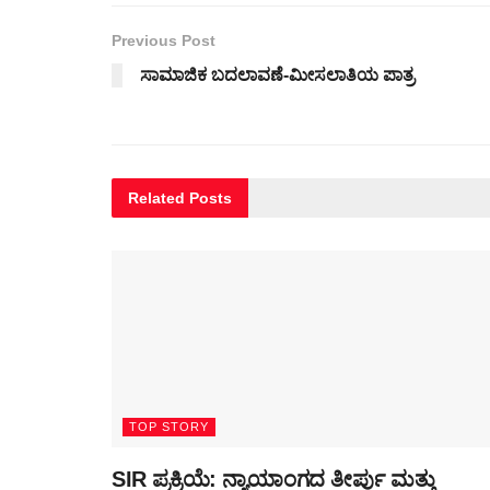
Previous Post
ಸಾಮಾಜಿಕ ಬದಲಾವಣೆ-ಮೀಸಲಾತಿಯ ಪಾತ್ರ
Related
Posts
TOP STORY
SIR ಪ್ರಕ್ರಿಯೆ: ನ್ಯಾಯಾಂಗದ ತೀರ್ಪು ಮತ್ತು