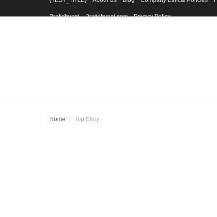
{TEST_TITLE}
About Us
Blog
Company Ethical Policies
F
Pratidhvani
Pratidhvani.com
Privacy Policy
Home
Top Story