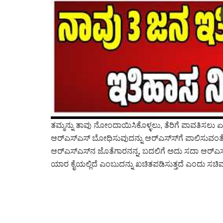
ತಮ್ಮನ್ನು ತಾವು ನೋಂದಾಯಿಸಿಕೊಳ್ಳಲು, ತೆರಿಗೆ ಪಾವತಿಸಲು ಏಕೆ 
ಆರ್‌ಎಸ್‌ಎಸ್‌ ಬೋಧಿಸುವುದನ್ನು ಆರ್‌ಎಸ್‌ಸ್‌ಗೆ ಪಾಲಿಸುವಂತ
ಆರ್‌ಎಸ್‌ಎಸ್‌ನ ಜೊತೆಗಾರನನ್ನ, ಬದಲಿಗೆ ಅದು ಸದಾ ಆರ್‌ಎಸ
ಯಾರ ಕೈಯಲ್ಲಿದೆ ಎಂಬುದನ್ನು ಖಚಿತಪಡಿಸುತ್ತದೆ ಎಂದು ಸಚಿವ ಪ್