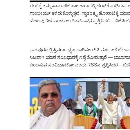
ಈ ಬಗ್ಗೆ ತಮ್ಮ ಸಾಮಾಜಿಕ ಜಾಲತಾಣದಲ್ಲಿ ಹಂಚಿಕೊಂಡಿರುವ ಅವರು
ಗಾಂಭೀರ್ಯ ಕಳೆದುಕೊಳ್ಳುತ್ತದೆ. ಸ್ವಾತಂತ್ರ್ಯ ಹೋರಾಟಕ್ಕೆ
ಹೇಳುವುದೇಕೆ ಎಂದು ಆರ್‌ಎಸ್‌ಎಸ್‌ನ ಪ್ರಶ್ನಿಸಿದರೆ – ಬಿಜೆಪಿ ಬು
ನಾಗಪುರದಲ್ಲಿ ತ್ರಿವರ್ಣ ಧ್ವಜ ಹಾರಿಸಲು 52 ವರ್ಷ ಏಕೆ ಬೇಕಾಯ
ನಿಜವಾಗಿ ಯಾರ ಸಂವಿಧಾನಕ್ಕೆ ನಿಷ್ಠೆ ತೋರುತ್ತಾರೆ — ಬಾಬ
ಬಯಸುವ ಸಂವಿಧಾನಕ್ಕೋ ಎಂದು RSSನ ಪ್ರಶ್ನಿಸಿದರೆ – ಬಿಜೆಪ