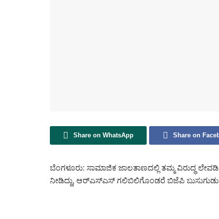
Share on WhatsApp
Share on Face
ಬೆಂಗಳೂರು: ಸಾಮಾಜಿಕ ಜಾಲತಾಣದಲ್ಲಿ ತಮ್ಮ ವಿರುದ್ಧ ಲೇವಡಿ 
ನೀಡಿದ್ದು, ಆರ್‌ಎಸ್‌ಎಸ್‌ ಗಲಿಬಿಲಿಗೊಂಡರೆ ಬಿಜೆಪಿ ಬುಸುಗುಡುತ್ತ