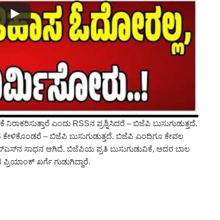
ನಿರಾಕರಿಸುತ್ತಾರೆ ಎಂದು RSSನ ಪ್ರಶ್ನಿಸಿದರೆ – ಬಿಜೆಪಿ ಬುಸುಗುಡುತ್ತದೆ.
ೆ ಕೇಳಿಕೊಂಡರೆ – ಬಿಜೆಪಿ ಬುಸುಗುಡುತ್ತದೆ. ಬಿಜೆಪಿ ಎಂದಿಗೂ ಕೇವಲ
್‌ಎಸ್‌ನ ಸಾಧನ ಆಗಿದೆ. ಬಿಜೆಪಿಯ ಪ್ರತಿ ಬುಸುಗುಡುವಿಕೆ, ಅದರ ಬಾಲ
ರಿಯಾಂಕ್‌ ಖರ್ಗೆ ಗುಡುಗಿದ್ದಾರೆ.