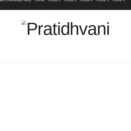
act Checking Policy
Home
Home 2
Home 3
Home 4
Home 5
Home 6