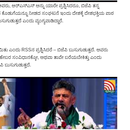
, ಆರ್‌ಎಸ್‌ಎಸ್‌ ಅನ್ನು ಯಾರೇ ಪ್ರಶ್ನಿಸಿದರೂ, ಬಿಜೆಪಿ ತನ್ನ
 ಯಾವ ಕೊಡುಗೆಯನ್ನೂ ನೀಡದ ಸಂಘಟನೆ ಇಂದು ದೇಶಕ್ಕೆ ದೇಶಭಕ್ತಿಯ ಪಾಠ
ಸುಗುಡುತ್ತದೆ ಎಂದು ವ್ಯಂಗ್ಯವಾಡಿದ್ದಾರೆ.
ಿತು ಎಂದು RSSನ ಪ್ರಶ್ನಿಸಿದರೆ – ಬಿಜೆಪಿ ಬುಸುಗುಡುತ್ತದೆ. ಅವರು
ಾಸಾಹೇಬರ ಸಂವಿಧಾನಕ್ಕೋ, ಅಥವಾ ತಾವೇ ಬರೆಯಬೇಕಿತ್ತು ಎಂದು
ಿ ಬುಸುಗುಡುತ್ತದೆ.