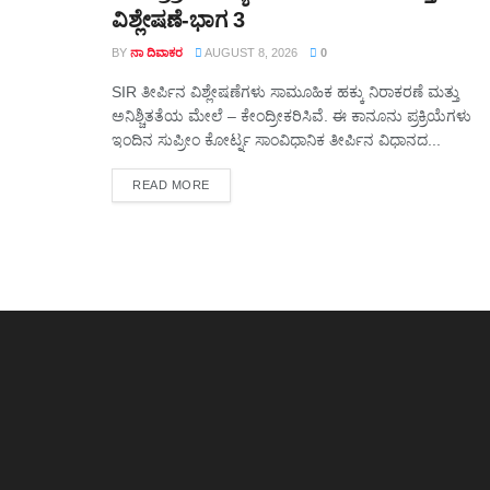
ವಿಶ್ಲೇಷಣೆ-ಭಾಗ 3
BY
ನಾ ದಿವಾಕರ
AUGUST 8, 2026
0
SIR ತೀರ್ಪಿನ ವಿಶ್ಲೇಷಣೆಗಳು ಸಾಮೂಹಿಕ ಹಕ್ಕು ನಿರಾಕರಣೆ ಮತ್ತು
ಅನಿಶ್ಚಿತತೆಯ ಮೇಲೆ – ಕೇಂದ್ರೀಕರಿಸಿವೆ. ಈ ಕಾನೂನು ಪ್ರಕ್ರಿಯೆಗಳು
ಇಂದಿನ ಸುಪ್ರೀಂ ಕೋರ್ಟ್ನ ಸಾಂವಿಧಾನಿಕ ತೀರ್ಪಿನ ವಿಧಾನದ...
DETAILS
READ MORE