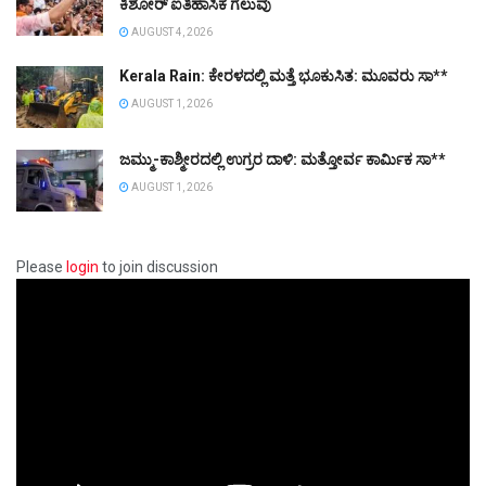
ಕಿಶೋರ್ ಐತಿಹಾಸಿಕ ಗೆಲುವು
AUGUST 4, 2026
Kerala Rain: ಕೇರಳದಲ್ಲಿ ಮತ್ತೆ ಭೂಕುಸಿತ: ಮೂವರು ಸಾ**
AUGUST 1, 2026
ಜಮ್ಮು-ಕಾಶ್ಮೀರದಲ್ಲಿ ಉಗ್ರರ ದಾಳಿ: ಮತ್ತೋರ್ವ ಕಾರ್ಮಿಕ ಸಾ**
AUGUST 1, 2026
Please
login
to join discussion
Video
Player