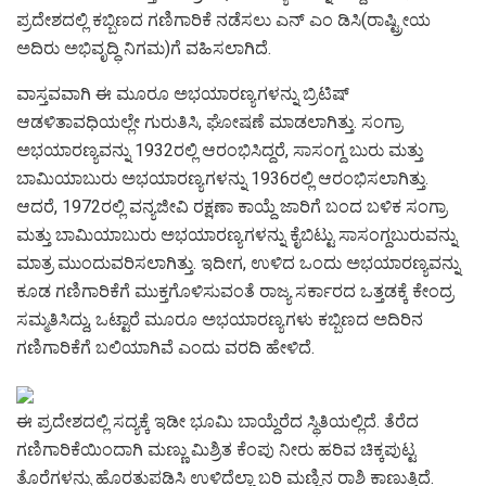
ಪ್ರದೇಶದಲ್ಲಿ ಕಬ್ಬಿಣದ ಗಣಿಗಾರಿಕೆ ನಡೆಸಲು ಎನ್ ಎಂ ಡಿಸಿ(ರಾಷ್ಟ್ರೀಯ
ಅದಿರು ಅಭಿವೃದ್ಧಿ ನಿಗಮ)ಗೆ ವಹಿಸಲಾಗಿದೆ.
ವಾಸ್ತವವಾಗಿ ಈ ಮೂರೂ ಅಭಯಾರಣ್ಯಗಳನ್ನು ಬ್ರಿಟಿಷ್
ಆಡಳಿತಾವಧಿಯಲ್ಲೇ ಗುರುತಿಸಿ, ಘೋಷಣೆ ಮಾಡಲಾಗಿತ್ತು. ಸಂಗ್ರಾ
ಅಭಯಾರಣ್ಯವನ್ನು 1932ರಲ್ಲಿ ಆರಂಭಿಸಿದ್ದರೆ, ಸಾಸಂಗ್ದ ಬುರು ಮತ್ತು
ಬಾಮಿಯಾಬುರು ಅಭಯಾರಣ್ಯಗಳನ್ನು 1936ರಲ್ಲಿ ಆರಂಭಿಸಲಾಗಿತ್ತು.
ಆದರೆ, 1972ರಲ್ಲಿ ವನ್ಯಜೀವಿ ರಕ್ಷಣಾ ಕಾಯ್ದೆ ಜಾರಿಗೆ ಬಂದ ಬಳಿಕ ಸಂಗ್ರಾ
ಮತ್ತು ಬಾಮಿಯಾಬುರು ಅಭಯಾರಣ್ಯಗಳನ್ನು ಕೈಬಿಟ್ಟು ಸಾಸಂಗ್ದಬುರುವನ್ನು
ಮಾತ್ರ ಮುಂದುವರಿಸಲಾಗಿತ್ತು. ಇದೀಗ, ಉಳಿದ ಒಂದು ಅಭಯಾರಣ್ಯವನ್ನು
ಕೂಡ ಗಣಿಗಾರಿಕೆಗೆ ಮುಕ್ತಗೊಳಿಸುವಂತೆ ರಾಜ್ಯ ಸರ್ಕಾರದ ಒತ್ತಡಕ್ಕೆ ಕೇಂದ್ರ
ಸಮ್ಮತಿಸಿದ್ದು, ಒಟ್ಟಾರೆ ಮೂರೂ ಅಭಯಾರಣ್ಯಗಳು ಕಬ್ಬಿಣದ ಅದಿರಿನ
ಗಣಿಗಾರಿಕೆಗೆ ಬಲಿಯಾಗಿವೆ ಎಂದು ವರದಿ ಹೇಳಿದೆ.
ಈ ಪ್ರದೇಶದಲ್ಲಿ ಸದ್ಯಕ್ಕೆ ಇಡೀ ಭೂಮಿ ಬಾಯ್ದೆರೆದ ಸ್ಥಿತಿಯಲ್ಲಿದೆ. ತೆರೆದ
ಗಣಿಗಾರಿಕೆಯಿಂದಾಗಿ ಮಣ್ಣು ಮಿಶ್ರಿತ ಕೆಂಪು ನೀರು ಹರಿವ ಚಿಕ್ಕಪುಟ್ಟ
ತೊರೆಗಳನ್ನು ಹೊರತುಪಡಿಸಿ ಉಳಿದೆಲ್ಲಾ ಬರಿ ಮಣ್ಣಿನ ರಾಶಿ ಕಾಣುತ್ತಿದೆ.