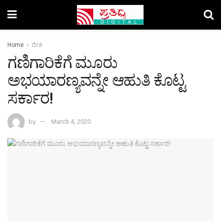
Home
ದೇಶ
ಗಣಿಗಾರಿಕೆಗೆ ಮೂರು
ಅಭಯಾರಣ್ಯವನ್ನೇ ಆಹುತಿ ಕೊಟ್ಟ
ಸರ್ಕಾರ!
by
March 4, 2020