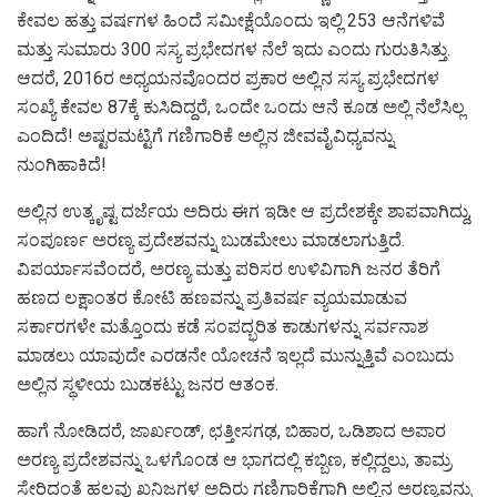
ಕೇವಲ ಹತ್ತು ವರ್ಷಗಳ ಹಿಂದೆ ಸಮೀಕ್ಷೆಯೊಂದು ಇಲ್ಲಿ 253 ಆನೆಗಳಿವೆ
ಮತ್ತು ಸುಮಾರು 300 ಸಸ್ಯ ಪ್ರಭೇದಗಳ ನೆಲೆ ಇದು ಎಂದು ಗುರುತಿಸಿತ್ತು.
ಆದರೆ, 2016ರ ಅಧ್ಯಯನವೊಂದರ ಪ್ರಕಾರ ಅಲ್ಲಿನ ಸಸ್ಯ ಪ್ರಭೇದಗಳ
ಸಂಖ್ಯೆ ಕೇವಲ 87ಕ್ಕೆ ಕುಸಿದಿದ್ದರೆ, ಒಂದೇ ಒಂದು ಆನೆ ಕೂಡ ಅಲ್ಲಿ ನೆಲೆಸಿಲ್ಲ
ಎಂದಿದೆ! ಅಷ್ಟರಮಟ್ಟಿಗೆ ಗಣಿಗಾರಿಕೆ ಅಲ್ಲಿನ ಜೀವವೈವಿಧ್ಯವನ್ನು
ನುಂಗಿಹಾಕಿದೆ!
ಅಲ್ಲಿನ ಉತ್ಕೃಷ್ಟ ದರ್ಜೆಯ ಅದಿರು ಈಗ ಇಡೀ ಆ ಪ್ರದೇಶಕ್ಕೇ ಶಾಪವಾಗಿದ್ದು,
ಸಂಪೂರ್ಣ ಅರಣ್ಯ ಪ್ರದೇಶವನ್ನು ಬುಡಮೇಲು ಮಾಡಲಾಗುತ್ತಿದೆ.
ವಿಪರ್ಯಾಸವೆಂದರೆ, ಅರಣ್ಯ ಮತ್ತು ಪರಿಸರ ಉಳಿವಿಗಾಗಿ ಜನರ ತೆರಿಗೆ
ಹಣದ ಲಕ್ಷಾಂತರ ಕೋಟಿ ಹಣವನ್ನು ಪ್ರತಿವರ್ಷ ವ್ಯಯಮಾಡುವ
ಸರ್ಕಾರಗಳೇ ಮತ್ತೊಂದು ಕಡೆ ಸಂಪದ್ಭರಿತ ಕಾಡುಗಳನ್ನು ಸರ್ವನಾಶ
ಮಾಡಲು ಯಾವುದೇ ಎರಡನೇ ಯೋಚನೆ ಇಲ್ಲದೆ ಮುನ್ನುತ್ತಿವೆ ಎಂಬುದು
ಅಲ್ಲಿನ ಸ್ಥಳೀಯ ಬುಡಕಟ್ಟು ಜನರ ಆತಂಕ.
ಹಾಗೆ ನೋಡಿದರೆ, ಜಾರ್ಖಂಡ್, ಛತ್ತೀಸಗಢ, ಬಿಹಾರ, ಒಡಿಶಾದ ಅಪಾರ
ಅರಣ್ಯ ಪ್ರದೇಶವನ್ನು ಒಳಗೊಂಡ ಆ ಭಾಗದಲ್ಲಿ ಕಬ್ಬಿಣ, ಕಲ್ಲಿದ್ದಲು, ತಾಮ್ರ
ಸೇರಿದಂತೆ ಹಲವು ಖನಿಜಗಳ ಅದಿರು ಗಣಿಗಾರಿಕೆಗಾಗಿ ಅಲ್ಲಿನ ಅರಣ್ಯವನ್ನು