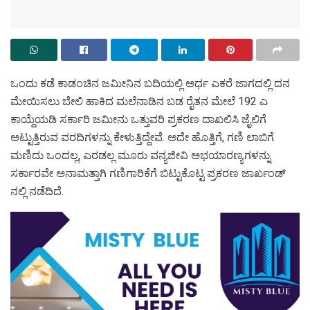
ಒಂದು ಕಡೆ ಕಾಡಂಚಿನ ಜಮೀನಿನ ಬದಿಯಲ್ಲಿ ಅರ್ಧ ಎಕರೆ ಜಾಗದಲ್ಲಿ ದನ
ಮೇಯಿಸಲು ಬೇಲಿ ಹಾಕಿದ ಮಲೆನಾಡಿನ ಬಡ ರೈತನ ಮೇಲೆ 192 ಎ
ಕಾಯ್ದೆಯಡಿ ಸರ್ಕಾರಿ ಜಮೀನು ಒತ್ತುವರಿ ಪ್ರಕರಣ ದಾಖಲಿಸಿ ಜೈಲಿಗೆ
ಅಟ್ಟುತ್ತಿರುವ ವರದಿಗಳನ್ನು ಕೇಳುತ್ತಿದ್ದೇವೆ. ಅದೇ ಹೊತ್ತಿಗೆ, ಗಣಿ ಲಾಬಿಗೆ
ಮಣಿದು ಒಂದಲ್ಲ, ಎರಡಲ್ಲ ಮೂರು ವನ್ಯಜೀವಿ ಅಭಯಾರಣ್ಯಗಳನ್ನು
ಸರ್ಕಾರವೇ ಅನಾಮತ್ತಾಗಿ ಗಣಿಗಾರಿಕೆಗೆ ಬಿಟ್ಟುಕೊಟ್ಟ ಪ್ರಕರಣ ಜಾರ್ಖಂಡ್
ನಲ್ಲಿ ನಡೆದಿದೆ.