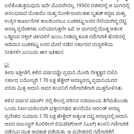
ಬಲಿಕೊಡುತ್ತಿರುವುದು ಇದೇ ಮೊದಲೇನಲ್ಲ. 1950ರ ದಶಕದಲ್ಲಿ ಆ ಭಾಗದಲ್ಲಿ
ಆರಂಭವಾದ ಬೊಕಾರೊ ಮತ್ತು ರೋರ್ಕೆಲಾದಂತಹ ಬೃಹತ್ ಕಬ್ಬಿಣ ಮತ್ತು
ಉಕ್ಕಿನ ಕಾರ್ಖಾನೆಗಳ ಕಾಲದಿಂದಲೂ ಬುಡಕಟ್ಟು ಜನರ ನೆಲೆಯಾಗಿದ್ದ ದಟ್ಟ
ಅರಣ್ಯ ಪ್ರದೇಶಗಳು ಬಲಿಯಾಗುತ್ತಲೇ ಇವೆ. ಆ ಭಾಗದಲ್ಲಿ ದೊಡ್ಡ ಆತಂಕ
ಒಡ್ಡಿರುವ ನಕ್ಸಲ್ ಚಳವಳಿಗೆ ಇಂಬು ನೀಡಿದ್ದು ಕೂಡ ಗಣಿಗಾರಿಕೆ ಹೆಸರಿನಲ್ಲಿ
ಆದಿವಾಸಿ ಬುಡಕಟ್ಟು ಜನರ ಮೇಲೆ ನಡೆದ ಸರ್ಕಾರದ ದಬ್ಬಾಳಿಕೆಯ
ನೀತಿಗಳೇ ಎಂಬುದು ಈಗ ಇತಿಹಾಸ.
ತೀರಾ ಇತ್ತೀಚೆಗೆ, ಕಳೆದ ವರ್ಷವಷ್ಟೇ ಪ್ರಧಾನಿ ಮೋದಿ ನೇತೃತ್ವದ ಬಿಜೆಪಿ
ಸರ್ಕಾರ, ಬರೋಬ್ಬರಿ 1.70 ಲಕ್ಷ ಹೆಕ್ಟೇರ್ ಅರಣ್ಯವನ್ನು ಪ್ರಧಾನಿಯವರ
ಪರಮ ಮಿತ್ರ ಅದಾನಿ ಅವರ ಕಂಪನಿಗೆ ಗಣಿಗಾರಿಕೆಗಾಗಿ ಮುಕ್ತಗೊಳಿಸಿತು.
ಕಳೆದ ವರ್ಷದ ಮಾರ್ಚ್ ನಲ್ಲಿ ಕೇಂದ್ರ ಪರಿಸರ ಸಚಿವಾಲಯ ತೆಗೆದುಕೊಂಡು
ಒಂದು ನಿರ್ಣಯದಿಂದಾಗಿ ಛತ್ತೀಸಗಢದ ಹಸದೆಯೊ ಅರಂಡ್ ಅರಣ್ಯ
ಪ್ರದೇಶದ ಸುಮಾರು 1.70 ಲಕ್ಷ ಹೇಕ್ಟೇರ್ ಅತ್ಯಂತ ದಟ್ಟ ಅರಣ್ಯದಲ್ಲಿ ಅದಾನಿ
ಅವರ ರಾಜಸ್ಥಾನ್ ಕೊಲಿರೀಸ್ ಲಿಮಿಟೆಟ್(ಆರ್ ಸಿಎಲ್) ಕಂಪನಿ ಗಣಿಗಾರಿಕೆ
ನಡೆಸುವ ಮುಕ್ತ ಅವಕಾಶ ಪಡೆಯಿತು. ಆ ಪ್ರದೇಶದಲ್ಲಿ ಗಣಿಗಾರಿಕೆಗೆ