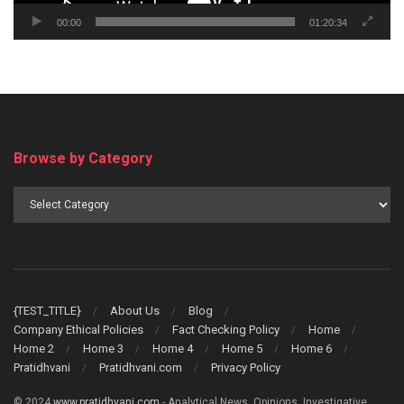
00:00
01:20:34
Browse by Category
Browse
by
Category
{TEST_TITLE}
About Us
Blog
Company Ethical Policies
Fact Checking Policy
Home
Home 2
Home 3
Home 4
Home 5
Home 6
Pratidhvani
Pratidhvani.com
Privacy Policy
© 2024
www.pratidhvani.com
- Analytical News, Opinions, Investigative