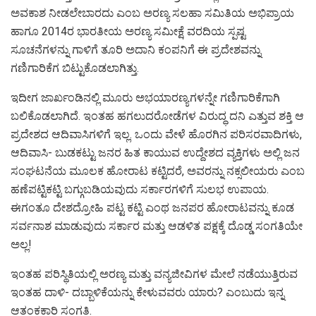
ಅವಕಾಶ ನೀಡಲೇಬಾರದು ಎಂಬ ಅರಣ್ಯ ಸಲಹಾ ಸಮಿತಿಯ ಅಭಿಪ್ರಾಯ
ಹಾಗೂ 2014ರ ಭಾರತೀಯ ಅರಣ್ಯ ಸಮೀಕ್ಷೆ ವರದಿಯ ಸ್ಪಷ್ಟ
ಸೂಚನೆಗಳನ್ನು ಗಾಳಿಗೆ ತೂರಿ ಅದಾನಿ ಕಂಪನಿಗೆ ಈ ಪ್ರದೇಶವನ್ನು
ಗಣಿಗಾರಿಕೆಗ ಬಿಟ್ಟುಕೊಡಲಾಗಿತ್ತು.
ಇದೀಗ ಜಾರ್ಖಂಡಿನಲ್ಲಿ ಮೂರು ಅಭಯಾರಣ್ಯಗಳನ್ನೇ ಗಣಿಗಾರಿಕೆಗಾಗಿ
ಬಲಿಕೊಡಲಾಗಿದೆ. ಇಂತಹ ಹಗಲುದರೋಡೆಗಳ ವಿರುದ್ಧ ದನಿ ಎತ್ತುವ ಶಕ್ತಿ ಆ
ಪ್ರದೇಶದ ಆದಿವಾಸಿಗಳಿಗೆ ಇಲ್ಲ. ಒಂದು ವೇಳೆ ಹೊರಗಿನ ಪರಿಸರವಾದಿಗಳು,
ಆದಿವಾಸಿ- ಬುಡಕಟ್ಟು ಜನರ ಹಿತ ಕಾಯುವ ಉದ್ದೇಶದ ವ್ಯಕ್ತಿಗಳು ಅಲ್ಲಿ ಜನ
ಸಂಘಟನೆಯ ಮೂಲಕ ಹೋರಾಟ ಕಟ್ಟಿದರೆ, ಅವರನ್ನು ನಕ್ಸಲೀಯರು ಎಂಬ
ಹಣೆಪಟ್ಟಿಕಟ್ಟಿ ಬಗ್ಗುಬಡಿಯವುದು ಸರ್ಕಾರಗಳಿಗೆ ಸುಲಭ ಉಪಾಯ.
ಈಗಂತೂ ದೇಶದ್ರೋಹಿ ಪಟ್ಟ ಕಟ್ಟಿ ಎಂಥ ಜನಪರ ಹೋರಾಟವನ್ನು ಕೂಡ
ಸರ್ವನಾಶ ಮಾಡುವುದು ಸರ್ಕಾರ ಮತ್ತು ಆಡಳಿತ ಪಕ್ಷಕ್ಕೆ ದೊಡ್ಡ ಸಂಗತಿಯೇ
ಅಲ್ಲ!
ಇಂತಹ ಪರಿಸ್ಥಿತಿಯಲ್ಲಿ ಅರಣ್ಯ ಮತ್ತು ವನ್ಯಜೀವಿಗಳ ಮೇಲೆ ನಡೆಯುತ್ತಿರುವ
ಇಂತಹ ದಾಳಿ- ದಬ್ಬಾಳಿಕೆಯನ್ನು ಕೇಳುವವರು ಯಾರು? ಎಂಬುದು ಇನ್ನ
ಆತಂಕಕಾರಿ ಸಂಗತಿ.