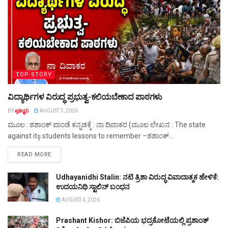
TOP STORY
ವಿದ್ಯಾರ್ಥಿಗಳ ವಿರುದ್ಧ ಪ್ರಭುತ್ವ-ಕಲಿಯಬೇಕಾದ ಪಾಠಗಳು
BY
ಪ್ರತಿಧ್ವನಿ
AUGUST 5, 2026
ಮೂಲ : ಶಶಾಂಕ್ ಪಾಂಡೆ ಕನ್ನಡಕ್ಕೆ : ನಾ ದಿವಾಕರ (ಮೂಲ ಲೇಖನ : The state
against itş students lessons to remember –ಶಶಾಂಕ್...
DETAILS
READ MORE
Udhayanidhi Stalin: ನಟಿ ತ್ರಿಶಾ ವಿರುದ್ಧ ವಿವಾದಾತ್ಮಕ ಹೇಳಿಕೆ:
ಉದಯನಿಧಿ ಸ್ಟಾಲಿನ್ ಬಂಧನ
AUGUST 4, 2026
Prashant Kishor: ಬಿಜೆಪಿಯ ಭದ್ರಕೋಟೆಯಲ್ಲಿ ಪ್ರಶಾಂತ್