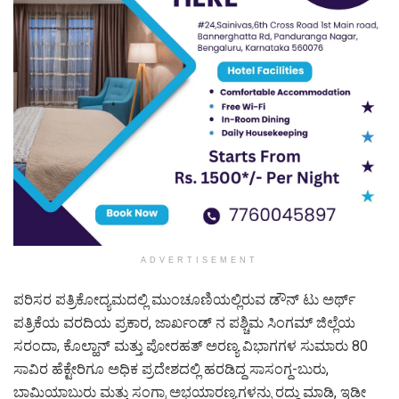
ADVERTISEMENT
ಪರಿಸರ ಪತ್ರಿಕೋದ್ಯಮದಲ್ಲಿ ಮುಂಚೂಣಿಯಲ್ಲಿರುವ ಡೌನ್ ಟು ಅರ್ಥ್
ಪತ್ರಿಕೆಯ ವರದಿಯ ಪ್ರಕಾರ, ಜಾರ್ಖಂಡ್ ನ ಪಶ್ಚಿಮ ಸಿಂಗಮ್ ಜಿಲ್ಲೆಯ
ಸರಂದಾ, ಕೊಲ್ಹಾನ್ ಮತ್ತು ಪೋರಹತ್ ಅರಣ್ಯ ವಿಭಾಗಗಳ ಸುಮಾರು 80
ಸಾವಿರ ಹೆಕ್ಟೇರಿಗೂ ಅಧಿಕ ಪ್ರದೇಶದಲ್ಲಿ ಹರಡಿದ್ದ ಸಾಸಂಗ್ದ-ಬುರು,
ಬಾಮಿಯಾಬುರು ಮತ್ತು ಸಂಗ್ರಾ ಅಭಯಾರಣ್ಯಗಳನ್ನು ರದ್ದು ಮಾಡಿ, ಇಡೀ