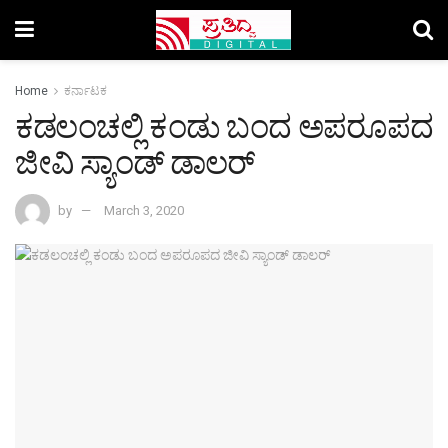
Home
ಕರ್ನಾಟಕ
ಕಡಲಂಚಲ್ಲಿ ಕಂಡು ಬಂದ ಅಪರೂಪದ
ಜೀವಿ ಸ್ಯಾಂಡ್ ಡಾಲರ್‌
by
March 3, 2020