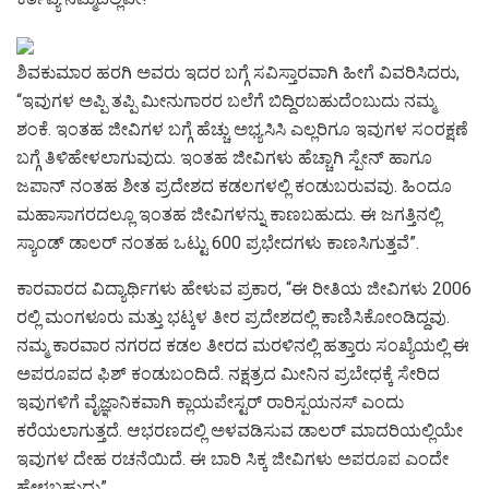
ಶಿವಕುಮಾರ ಹರಗಿ ಅವರು ಇದರ ಬಗ್ಗೆ ಸವಿಸ್ತಾರವಾಗಿ ಹೀಗೆ ವಿವರಿಸಿದರು,
“ಇವುಗಳ ಅಪ್ಪಿ ತಪ್ಪಿ ಮೀನುಗಾರರ ಬಲೆಗೆ ಬಿದ್ದಿರಬಹುದೆಂಬುದು ನಮ್ಮ
ಶಂಕೆ. ಇಂತಹ ಜೀವಿಗಳ ಬಗ್ಗೆ ಹೆಚ್ಚು ಅಭ್ಯಸಿಸಿ ಎಲ್ಲರಿಗೂ ಇವುಗಳ ಸಂರಕ್ಷಣೆ
ಬಗ್ಗೆ ತಿಳಿಹೇಳಲಾಗುವುದು. ಇಂತಹ ಜೀವಿಗಳು ಹೆಚ್ಚಾಗಿ ಸ್ಪೇನ್ ಹಾಗೂ
ಜಪಾನ್ ನಂತಹ ಶೀತ ಪ್ರದೇಶದ ಕಡಲಗಳಲ್ಲಿ ಕಂಡುಬರುವವು. ಹಿಂದೂ
ಮಹಾಸಾಗರದಲ್ಲೂ ಇಂತಹ ಜೀವಿಗಳನ್ನು ಕಾಣಬಹುದು. ಈ ಜಗತ್ತಿನಲ್ಲಿ
ಸ್ಯಾಂಡ್ ಡಾಲರ್ ನಂತಹ ಒಟ್ಟು 600 ಪ್ರಭೇದಗಳು ಕಾಣಸಿಗುತ್ತವೆ”.
ಕಾರವಾರದ ವಿದ್ಯಾರ್ಥಿಗಳು ಹೇಳುವ ಪ್ರಕಾರ, “ಈ ರೀತಿಯ ಜೀವಿಗಳು 2006
ರಲ್ಲಿ ಮಂಗಳೂರು ಮತ್ತು ಭಟ್ಕಳ ತೀರ ಪ್ರದೇಶದಲ್ಲಿ ಕಾಣಿಸಿಕೋಂಡಿದ್ದವು.
ನಮ್ಮ ಕಾರವಾರ ನಗರದ ಕಡಲ ತೀರದ ಮರಳಿನಲ್ಲಿ ಹತ್ತಾರು ಸಂಖ್ಯೆಯಲ್ಲಿ ಈ
ಅಪರೂಪದ ಫಿಶ್ ಕಂಡುಬಂದಿದೆ. ನಕ್ಷತ್ರದ ಮೀನಿನ ಪ್ರಬೇಧಕ್ಕೆ ಸೇರಿದ
ಇವುಗಳಿಗೆ ವೈಜ್ಞಾನಿಕವಾಗಿ ಕ್ಲಾಯಪೇಸ್ಟರ್ ರಾರಿಸ್ಪಯನಸ್ ಎಂದು
ಕರೆಯಲಾಗುತ್ತದೆ. ಆಭರಣದಲ್ಲಿ ಅಳವಡಿಸುವ ಡಾಲರ್ ಮಾದರಿಯಲ್ಲಿಯೇ
ಇವುಗಳ ದೇಹ ರಚನೆಯಿದೆ. ಈ ಬಾರಿ ಸಿಕ್ಕ ಜೀವಿಗಳು ಅಪರೂಪ ಎಂದೇ
ಹೇಳಬಹುದು”.