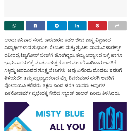
ಅಂದು ಶನಿವಾರ ಸಂಜೆ, ಕಾರವಾರದ ಕಡಲ ಜೀವ ಶಾಸ್ತ್ರ ವಿಜ್ಞಾನದ
ವಿದ್ಯಾರ್ಥಿಗಳಾದ ಶುಭಾಂಗಿ, ರೇಣುಕಾ ಮತ್ತು ಶ್ರುತಿಕಾ ವಾಯುವಿಹಾರಕ್ಕಾಗಿ
ರವೀಂದ್ರ ಟ್ಯಾಗೋರ್ ಬೀಚ್‌ಗೆ ಹೋಗಿದ್ದರು. ತಮ್ಮ ಅಭ್ಯಾಸದ ಬಗ್ಗೆ ಹಾಗೂ
ಭಾನುವಾರದ ಬಗ್ಗೆ ಮಾತನಾಡುತ್ತ ಕೊಂಚ ಮುಂದೆ ಸಾಗಿದಾಗ ಅವರಿಗೆ
ಸಿಕ್ಕಿದ್ದು ಅಪರೂಪದ ಸೂಕ್ಷ್ಮ ಜೀವಿಗಳು. ಅವು ಏನೆಂದು ಮೊದಲು ಇವರಿಗೆ
ತಿಳಿಯದೇ, ತಮ್ಮ ಪ್ರಾಧ್ಯಾಪಕರಾದ ಪ್ರೊ. ಶಿವಕುಮಾರ ಹರಗಿ ಅವರಿಗೆ
ಫೋನಾಯಿಸಿ ಕರೆದರು. ತಕ್ಷಣ ಬಂದ ಹರಗಿ ಯವರು ಅವುಗಳ
ಎಕನೋಡರ್ಮ್ ಪ್ರಭೇದಕ್ಕೆ ಸೇರಿದ ಸ್ಯಾಂಡ್ ಡಾಲರ್ ಎಂದು ತಿಳಿಸಿದರು.