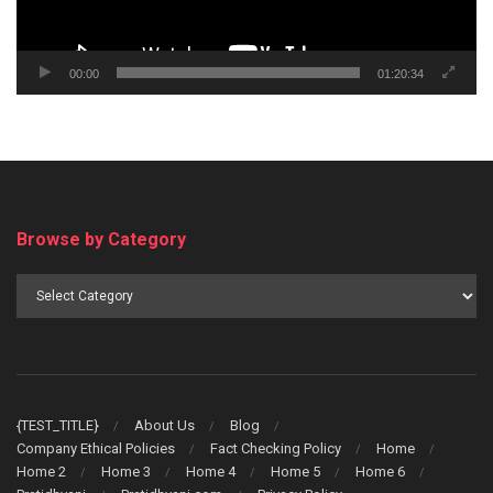
00:00
01:20:34
Browse by Category
Browse
by
Category
{TEST_TITLE}
About Us
Blog
Company Ethical Policies
Fact Checking Policy
Home
Home 2
Home 3
Home 4
Home 5
Home 6