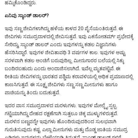
ಹಮ್ಮಿಕೊಂಡಿದ್ದರು.
ಏನಿವು ಸ್ಯಾಂಡ್ ಡಾಲರ್?
ಇವು ಸಣ್ಣ ಜೀವಿಗಳಾಗಿದ್ದು ಹಳೆಯ ಕಾಳದ 20 ಪೈಸೆಯಂತಿರುತ್ತವೆ. ಈ
ಜೀವಿಗಳು ಸಮುದ್ರದಾಳದಲ್ಲಿ ಜೀವಿಸುತ್ತವೆ. ಇವು ಎಕನೋಡರ್ಮ್ ಪ್ರಭೇದಕ್ಕೆ
ಸೇರಿದ್ದು, ಸ್ಯಾಂಡ್ ಡಾಲರ್ ಎಂದು ಇವುಗಳನ್ನು ಕಡಲ ವಿಜ್ಞಾನಿಗಳು
ಹೆಸರಿಸಿದ್ದಾರೆ. ಇವುಗಳ ಜೀವಿತಾವಧಿ 3 ವರ್ಷಗಳ ಕಾಲ. ಇವುಗಳ ಅಷ್ಟು
ಸರಳವಾಗಿ ಕಡಲ ಅಂಚಿಗೆ ಬರುವುದಿಲ್ಲ. ಮೀನುಗಾರರ ಬಲೆಯಲ್ಲಿ ಸಿಕ್ಕು
ಬಂದಿರಬಹುದು ಎಂದು ಅಂದಾಜಿಸಲಾಗಿದೆ. ಇವೆಲ್ಲ ಮೃತಪಟ್ಟಿವೆ. ಈ
ರೀತಿಯ ಜೀವಿಗಳನ್ನು ಭಾರತದ ಪಶ್ಚಿಮ ಕರಾವಳಿಯಲ್ಲಿ ಅಧಿಕ ಪ್ರಮಾಣದಲ್ಲಿ
ಕಾಣಸಿಗುತ್ತವೆ. ಈ ಸೂಕ್ಷ್ಮ ಜೀವಿಗಳು ಸಣ್ಣ ಸಣ್ಣ ಮೀನುಗಳು ಹಾಗೂ
ಪಾಚಿಯನ್ನು ತಿಂದು ಬದುಕುತ್ತವೆ.
ಇದರ ವಾಸ ಸಮುದ್ರದಾಳದ ಮರಳುಗಳು. ಇವುಗಳ ಮೇಲ್ಮೈ ಸ್ಪಲ್ಪ
ಗಟ್ಟಿಯಾಗಿದ್ದು ದೇಹದ ರಕ್ಷಣೆಗಾಗಿ ಸುತ್ತಲೂ ಚಿಕ್ಕ ಮುಳ್ಳುಗಳಿರುತ್ತವೆ.
ಮರಳಿನ ಬಣ್ಣವನ್ನೇ ಇವುಗಳು ಹೊಂದಿರುವುದರಿಂದ ಸುಲಭವಾಗಿ
ಗುರುತಿಸುವುದು ಕಷ್ಟ. ಎಲ್ಲಾ ಮೀನುಗಳು ಮತ್ತು ದೊಡ್ಡ ಜಾತಿಯ ಸಮುದ್ರ
ಏಡಿಗಳು ಇವುಗಳನ್ನು ಭೇಟೆಯಾಡಿ ತಿನ್ನುತ್ತವೆ. ಸ್ಯಾಂಡ್ ಡಾಲರ್ ಗಳಿಗೆ