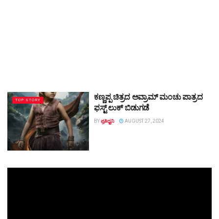
ಕಣ್ಣಪ್ಪ ಚಿತ್ರದ ಅವ್ರಾಮ್‌ ಮಂಚು ಪಾತ್ರದ
TOP STORY
ಫಸ್ಟ್‌ ಲುಕ್‌ ಬಿಡುಗಡೆ
BY
ಪ್ರತಿಧ್ವನಿ
AUGUST 27, 2024
Video
Player