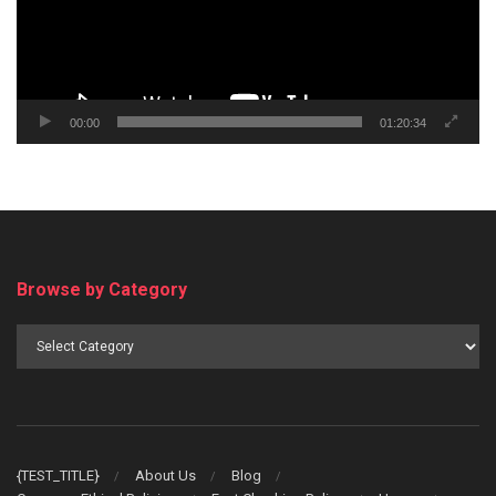
00:00
01:20:34
Browse by Category
Browse
by
Category
{TEST_TITLE}
About Us
Blog