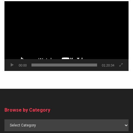
Video
Player
00:00
01:20:34
Browse by Category
Browse
by