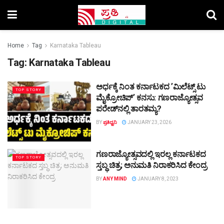
Home
Tag
Karnataka Tableau
Tag:
Karnataka Tableau
ಅರ್ಧಕ್ಕೆ ನಿಂತ ಕರ್ನಾಟಕದ ʼಮಿಲೆಟ್ಸ್ ಟು
TOP STORY
ಮೈಕ್ರೋಚಿಪ್ʼ ಕನಸು: ಗಣರಾಜ್ಯೋತ್ಸವ
ಪರೇಡ್‌ನಲ್ಲಿ ತಾರತಮ್ಯ?
BY
ಪ್ರತಿಧ್ವನಿ
JANUARY 23, 2026
ಗಣರಾಜ್ಯೋತ್ಸವದಲ್ಲಿ ಇರಲ್ಲ ಕರ್ನಾಟಕದ
TOP STORY
ಸ್ತಬ್ಧ ಚಿತ್ರ; ಅನುಮತಿ ನಿರಾಕರಿಸಿದ ಕೇಂದ್ರ
BY
ANY MIND
JANUARY 8, 2023