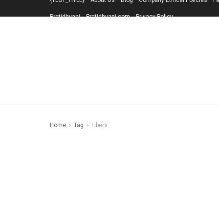
{TEST_TITLE}
About Us
Blog
Company Ethical Policies
Fa
Pratidhvani
Pratidhvani.com
Privacy Policy
Home
Tag
Fibers