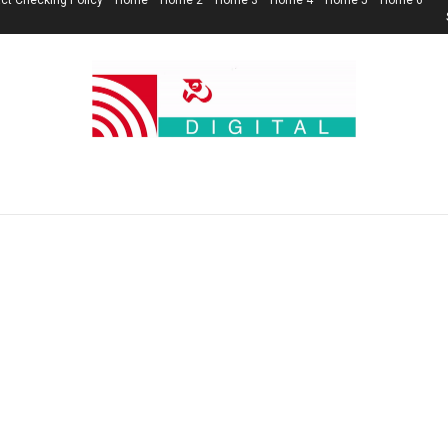
ct Checking Policy
Home
Home 2
Home 3
Home 4
Home 5
Home 6