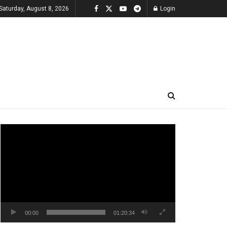
Saturday, August 8, 2026
Login
Video
Player
00:00
01:20:34