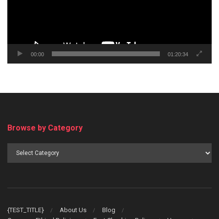
00:00
01:20:34
Browse by Category
Browse
by
Category
{TEST_TITLE}
About Us
Blog