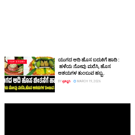
ಯುಗದ ಆದಿ ಹೊಸ ಬದುಕಿಗೆ ಹಾದಿ :
TOP STORY
ಹಳೆಯ ನೋವು ಮರೆಸಿ, ಹೊಸ
ಆಶಯಗಳ ತುಂಬುವ ಹಬ್ಬ..
BY
ಪ್ರತಿಧ್ವನಿ
MARCH 19, 2026
Video
Player