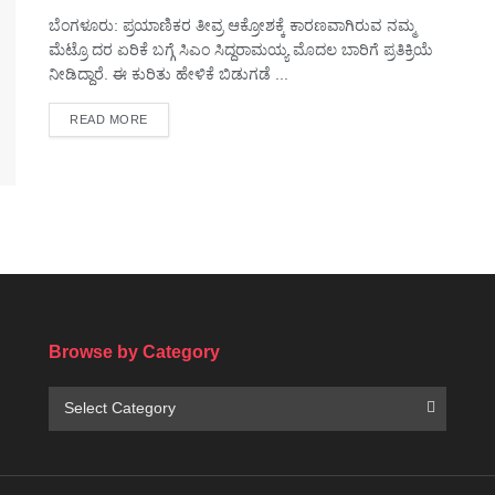
ಬೆಂಗಳೂರು: ಪ್ರಯಾಣಿಕರ ತೀವ್ರ ಆಕ್ರೋಶಕ್ಕೆ ಕಾರಣವಾಗಿರುವ ನಮ್ಮ
ಮೆಟ್ರೊ ದರ ಏರಿಕೆ ಬಗ್ಗೆ ಸಿಎಂ ಸಿದ್ದರಾಮಯ್ಯ ಮೊದಲ‌ ಬಾರಿಗೆ ಪ್ರತಿಕ್ರಿಯೆ
ನೀಡಿದ್ದಾರೆ.‌ ಈ ಕುರಿತು ಹೇಳಿಕೆ ಬಿಡುಗಡೆ ...
DETAILS
READ MORE
Browse by Category
Browse
Select Category
by
Category