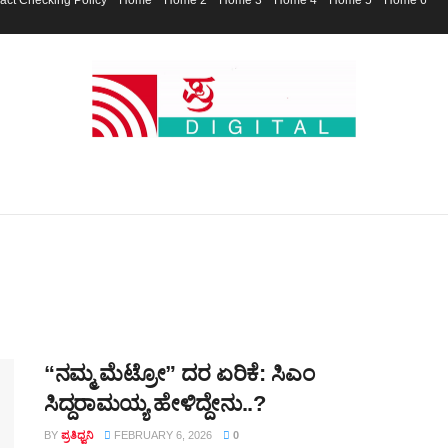
act Checking Policy
Home
Home 2
Home 3
Home 4
Home 5
Home 6
“ನಮ್ಮ ಮೆಟ್ರೋ” ದರ ಏರಿಕೆ: ಸಿಎಂ
ಸಿದ್ದರಾಮಯ್ಯ ಹೇಳಿದ್ದೇನು..?
BY
ಪ್ರತಿಧ್ವನಿ
FEBRUARY 6, 2026
0