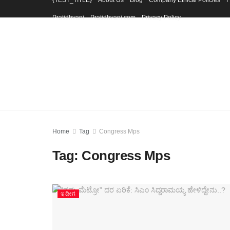
{TEST_TITLE}
About Us
Blog
Company Ethical Policies
F
Pratidhvani
Pratidhvani.com
Privacy Policy
Home
Tag
Congress Mps
Tag:
Congress Mps
ಇದೀಗ