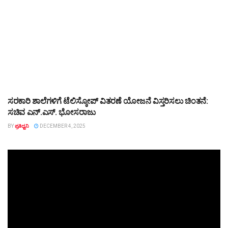
ಸರಕಾರಿ ಶಾಲೆಗಳಿಗೆ ಟೆಲಿಸ್ಕೋಪ್‌ ವಿತರಣೆ ಯೋಜನೆ ವಿಸ್ತರಿಸಲು ಚಿಂತನೆ:
TOP STORY
ಸಚಿವ ಎನ್.ಎಸ್. ಭೋಸರಾಜು
BY
ಪ್ರತಿಧ್ವನಿ
DECEMBER 4, 2025
Video
Player