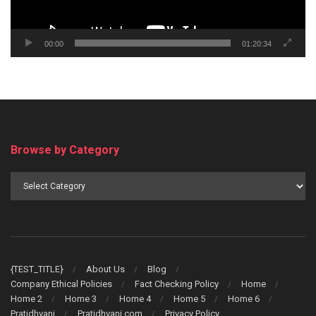
00:00
01:20:34
Browse by Category
Browse
by
Category
{TEST_TITLE}
About Us
Blog
Company Ethical Policies
Fact Checking Policy
Home
Home 2
Home 3
Home 4
Home 5
Home 6
Pratidhvani
Pratidhvani.com
Privacy Policy