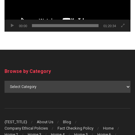
00:00
01:20:34
Browse by Category
Browse
by
Category
{TEST_TITLE}
About Us
Blog
Company Ethical Policies
Fact Checking Policy
Home
Home 2
Home 3
Home 4
Home 5
Home 6