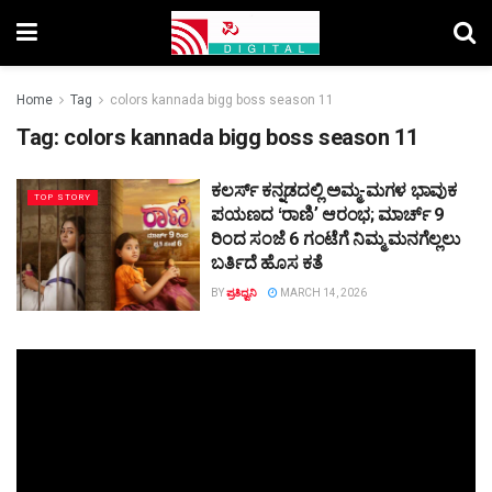
Home
Tag
colors kannada bigg boss season 11
Tag:
colors kannada bigg boss season 11
ಕಲರ್ಸ್‌ ಕನ್ನಡದಲ್ಲಿ ಅಮ್ಮ-ಮಗಳ ಭಾವುಕ
TOP STORY
ಪಯಣದ ʻರಾಣಿʼ ಆರಂಭ; ಮಾರ್ಚ್ 9
ರಿಂದ ಸಂಜೆ 6 ಗಂಟೆಗೆ ನಿಮ್ಮ ಮನಗೆಲ್ಲಲು
ಬರ್ತಿದೆ ಹೊಸ ಕತೆ
BY
ಪ್ರತಿಧ್ವನಿ
MARCH 14, 2026
Video
Player