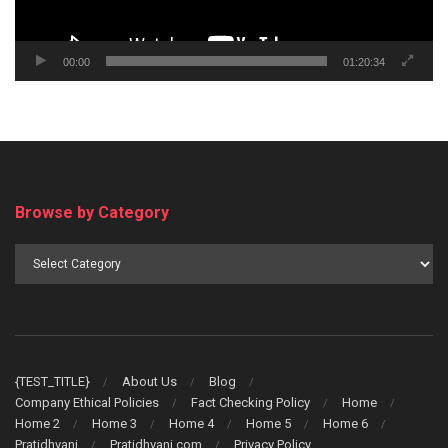
00:00
01:20:34
Browse by Category
Browse
by
Category
{TEST_TITLE}
About Us
Blog
Company Ethical Policies
Fact Checking Policy
Home
Home 2
Home 3
Home 4
Home 5
Home 6
Pratidhvani
Pratidhvani.com
Privacy Policy