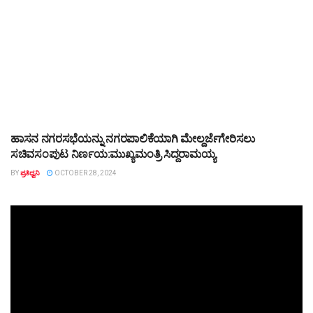
ಹಾಸನ ನಗರಸಭೆಯನ್ನು ನಗರಪಾಲಿಕೆಯಾಗಿ ಮೇಲ್ದರ್ಜೆಗೇರಿಸಲು
TOP STORY
ಸಚಿವಸಂಪುಟ ನಿರ್ಣಯ:ಮುಖ್ಯಮಂತ್ರಿ ಸಿದ್ದರಾಮಯ್ಯ
BY
ಪ್ರತಿಧ್ವನಿ
OCTOBER 28, 2024
Video
Player