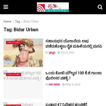
Home
Tag
Bidar Urban
Tag:
Bidar Urban
ಸಹಾಯಧನ ಯೋಜನೆಯ ಲಾಭ
TOP STORY
ಪಡೆದುಕೊಳ್ಳಲು ರೈತ ಮಹಿಳೆಯರಲ್ಲಿ ಮನವಿ
BY
ಪ್ರತಿಧ್ವನಿ
JULY 5, 2024
ಒಂದು ಕೋಟಿ ಮೌಲ್ಯದ 100 ಕೆ.ಜಿ ಗಾಂಜಾ
TOP STORY
ಪೊಲೀಸರ ವಶಕ್ಕೆ..!
BY
ANY MIND
APRIL 8, 2023
ಬುಡಾದ 47 ನಿವೇಶನ ಹಂಚಿಕೆಗೆ