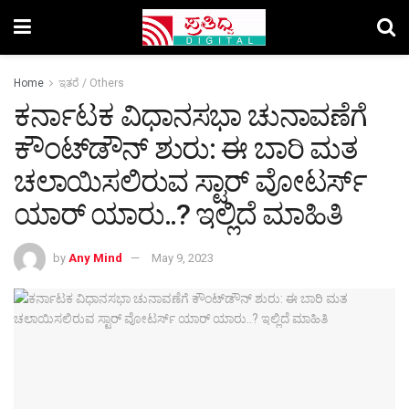
Home
ಇತರೆ / Others
ಕರ್ನಾಟಕ ವಿಧಾನಸಭಾ ಚುನಾವಣೆಗೆ
ಕೌಂಟ್‌ಡೌನ್‌ ಶುರು: ಈ ಬಾರಿ ಮತ
ಚಲಾಯಿಸಲಿರುವ ಸ್ಟಾರ್‌ ವೋಟರ್ಸ್‌
ಯಾರ್‌ ಯಾರು..? ಇಲ್ಲಿದೆ ಮಾಹಿತಿ
by
Any Mind
May 9, 2023