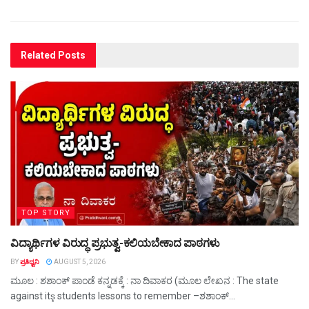
Related
Posts
TOP STORY
ವಿದ್ಯಾರ್ಥಿಗಳ ವಿರುದ್ಧ ಪ್ರಭುತ್ವ-ಕಲಿಯಬೇಕಾದ ಪಾಠಗಳು
BY
ಪ್ರತಿಧ್ವನಿ
AUGUST 5, 2026
ಮೂಲ : ಶಶಾಂಕ್ ಪಾಂಡೆ ಕನ್ನಡಕ್ಕೆ : ನಾ ದಿವಾಕರ (ಮೂಲ ಲೇಖನ : The state
against itş students lessons to remember –ಶಶಾಂಕ್...