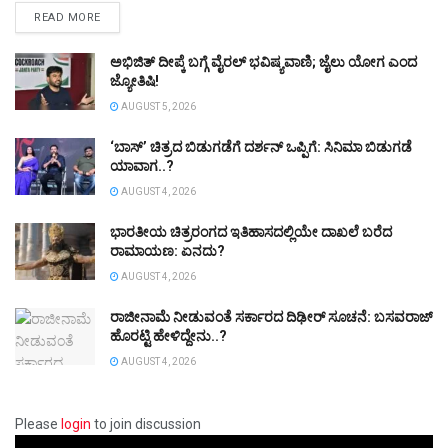
DETAILS
READ MORE
ಅಭಿಜಿತ್ ದೀಪ್ಕೆ ಬಗ್ಗೆ ವೈರಲ್ ಭವಿಷ್ಯವಾಣಿ; ಜೈಲು ಯೋಗ ಎಂದ
ಜ್ಯೋತಿಷಿ!
AUGUST 5, 2026
‘ಬಾಸ್’ ಚಿತ್ರದ ಬಿಡುಗಡೆಗೆ ದರ್ಶನ್ ಒಪ್ಪಿಗೆ: ಸಿನಿಮಾ ಬಿಡುಗಡೆ
ಯಾವಾಗ..?
AUGUST 4, 2026
ಭಾರತೀಯ ಚಿತ್ರರಂಗದ ಇತಿಹಾಸದಲ್ಲಿಯೇ ದಾಖಲೆ ಬರೆದ
ರಾಮಾಯಣ: ಏನದು?
AUGUST 4, 2026
ರಾಜೀನಾಮೆ ನೀಡುವಂತೆ ಸರ್ಕಾರದ ದಿಢೀರ್‌ ಸೂಚನೆ: ಬಸವರಾಜ್
ಹೊರಟ್ಟಿ ಹೇಳಿದ್ದೇನು..?
AUGUST 4, 2026
Please
login
to join discussion
Video