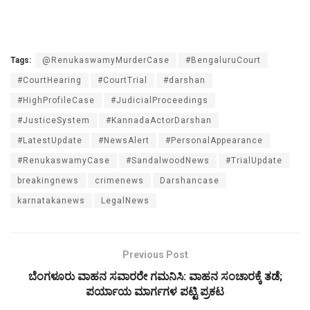
Tags:
@RenukaswamyMurderCase
#BengaluruCourt
#CourtHearing
#CourtTrial
#darshan
#HighProfileCase
#JudicialProceedings
#JusticeSystem
#KannadaActorDarshan
#LatestUpdate
#NewsAlert
#PersonalAppearance
#RenukaswamyCase
#SandalwoodNews
#TrialUpdate
breakingnews
crimenews
Darshancase
karnatakanews
LegalNews
Previous Post
ಬೆಂಗಳೂರು ವಾಹನ ಸವಾರರೇ ಗಮನಿಸಿ: ವಾಹನ ಸಂಚಾರಕ್ಕೆ ತಡೆ;
ಪರ್ಯಾಯ ಮಾರ್ಗಗಳ ಪಟ್ಟಿ ಪ್ರಕಟ