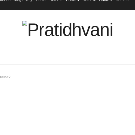
act Checking Policy
Home
Home 2
Home 3
Home 4
Home 5
Home 6
kraine?