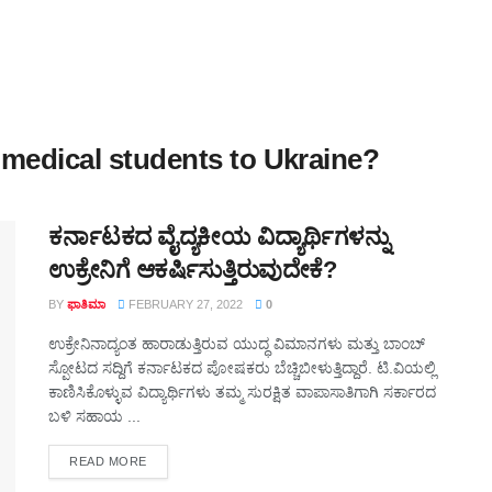
 medical students to Ukraine?
ಕರ್ನಾಟಕದ ವೈದ್ಯಕೀಯ ವಿದ್ಯಾರ್ಥಿಗಳನ್ನು
ಉಕ್ರೇನಿಗೆ ಆಕರ್ಷಿಸುತ್ತಿರುವುದೇಕೆ?
BY
ಫಾತಿಮಾ
FEBRUARY 27, 2022
0
ಉಕ್ರೇನಿನಾದ್ಯಂತ ಹಾರಾಡುತ್ತಿರುವ ಯುದ್ಧ ವಿಮಾನಗಳು ಮತ್ತು ಬಾಂಬ್
ಸ್ಪೋಟದ ಸದ್ದಿಗೆ ಕರ್ನಾಟಕದ ಪೋಷಕರು ಬೆಚ್ಚಿಬೀಳುತ್ತಿದ್ದಾರೆ. ಟಿ.ವಿಯಲ್ಲಿ
ಕಾಣಿಸಿಕೊಳ್ಳುವ ವಿದ್ಯಾರ್ಥಿಗಳು ತಮ್ಮ ಸುರಕ್ಷಿತ ವಾಪಾಸಾತಿಗಾಗಿ ಸರ್ಕಾರದ
ಬಳಿ ಸಹಾಯ ...
DETAILS
READ MORE