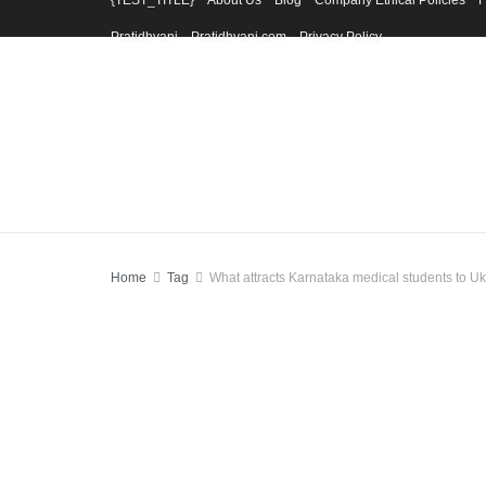
{TEST_TITLE}
About Us
Blog
Company Ethical Policies
F
Pratidhvani
Pratidhvani.com
Privacy Policy
Home
Tag
What attracts Karnataka medical students to U