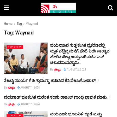
Home
Tag
Waynad
Tag:
Waynad
ವಯನಾಡಿನ ಗುಡ್ಡ ಕುಸಿತ ಪ್ರಕರಣದಲ್ಲಿ
TOP STORY
ಮೃತ ಪಟ್ಟಿದ್ದ ಮನೆಗೆ ಭೇಟಿ ನೀಡಿ ಸಾಂತ್ವನ
ಹೇಳಿದ ಜಿಲ್ಲಾ ಉಸ್ತುವಾರಿ ‌ಸಚಿವ ಎನ್
ಚಲುವರಾಯಸ್ವಾಮಿ..
BY
ಪ್ರತಿಧ್ವನಿ
AUGUST 2, 2024
ತೇಜಸ್ವಿ ಸೂರ್ಯ ಗೆ ಹಿಗ್ಗಾಮುಗ್ಗಾ ಜಾಡಿಸಿದ ಕೆಸಿ ವೇಣುಗೋಪಾಲ್..!
TOP STORY
BY
ಪ್ರತಿಧ್ವನಿ
AUGUST 1, 2024
ವಯನಾಡ್ ಭೂಕುಸಿತ ದುರಂತ ಕಂಡು ರಾಹುಲ್‌ ಗಾಂಧಿ ಭಾವುಕ ಮಾತು..!
TOP STORY
BY
ಪ್ರತಿಧ್ವನಿ
AUGUST 1, 2024
ವಯನಾಡು ಭೂಕುಸಿತ: ರಕ್ಷಣೆ ಮತ್ತು
TOP STORY