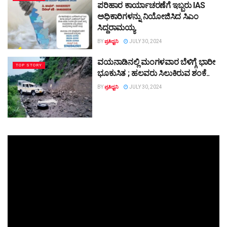
ಪರಿಹಾರ ಕಾರ್ಯಾಚರಣೆಗೆ ಇಬ್ಬರು IAS
ಅಧಿಕಾರಿಗಳನ್ನು ನಿಯೋಜಿಸಿದ ಸಿಎಂ
ಸಿದ್ದರಾಮಯ್ಯ
BY
ಪ್ರತಿಧ್ವನಿ
JULY 30, 2024
ವಯನಾಡಿನಲ್ಲಿ ಮಂಗಳವಾರ ಬೆಳಿಗ್ಗೆ ಭಾರೀ
TOP STORY
ಭೂಕುಸಿತ ; ಹಲವರು ಸಿಲುಕಿರುವ ಶಂಕೆ..
BY
ಪ್ರತಿಧ್ವನಿ
JULY 30, 2024
Video
Player