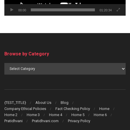
00:00
01:20:34
Browse by Category
Browse
by
Category
{TEST_TITLE}
About Us
Blog
Company Ethical Policies
Fact Checking Policy
Home
Home 2
Home 3
Home 4
Home 5
Home 6
Pratidhvani
Pratidhvani.com
Privacy Policy