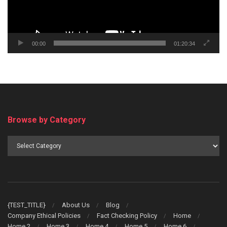
00:00
01:20:34
Browse by Category
Browse
by
Category
{TEST_TITLE}
About Us
Blog
Company Ethical Policies
Fact Checking Policy
Home
Home 2
Home 3
Home 4
Home 5
Home 6