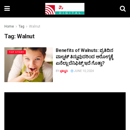
Home
Tag
Walnut
Tag:
Walnut
Benefits of Walnuts: ಪ್ರತಿದಿನ
TOP STORY
ವಾಲ್ನಟ್ ತಿನ್ನುವುದರಿಂದ ಆರೋಗ್ಯಕ್ಕೆ
ಏನೆಲ್ಲಾ ಬೆನಿಫಿಟ್ಸ್ ಇದೆ ಗೊತ್ತಾ?
BY
ಪ್ರತಿಧ್ವನಿ
JUNE 10, 2024
Video
Player