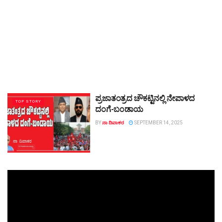
ಪ್ರಜಾತಂತ್ರದ ಚೌಕಟ್ಟಿನಲ್ಲಿ ನೇಪಾಳದ
TOP STORY
ದಂಗೆ-ಬಂಡಾಯ
BY
ನಾ ದಿವಾಕರ
SEPTEMBER 14, 2025
Video
Player