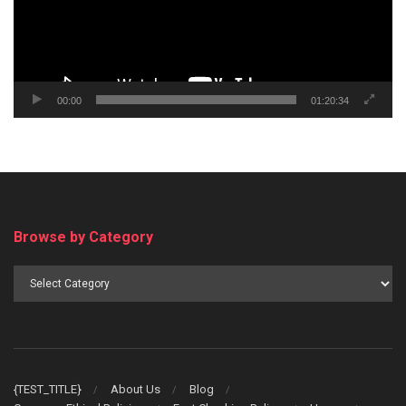
00:00
01:20:34
Browse by Category
Browse
by
Category
{TEST_TITLE}
About Us
Blog