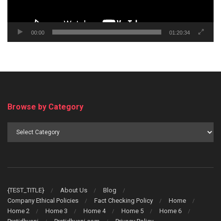
00:00
01:20:34
Browse by Category
Browse
by
Category
{TEST_TITLE}
About Us
Blog
Company Ethical Policies
Fact Checking Policy
Home
Home 2
Home 3
Home 4
Home 5
Home 6