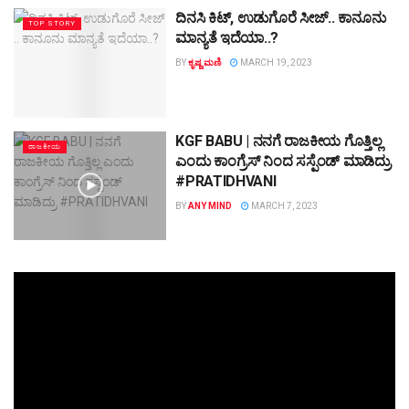
ದಿನಸಿ ಕಿಟ್​, ಉಡುಗೊರೆ ಸೀಜ್​.. ಕಾನೂನು
TOP STORY
ಮಾನ್ಯತೆ ಇದೆಯಾ..?
BY
ಕೃಷ್ಣ ಮಣಿ
MARCH 19, 2023
KGF BABU | ನನಗೆ ರಾಜಕೀಯ ಗೊತ್ತಿಲ್ಲ
ರಾಜಕೀಯ
ಎಂದು ಕಾಂಗ್ರೆಸ್ ನಿಂದ ಸಸ್ಪೆಂಡ್ ಮಾಡಿದ್ರು
#PRATIDHVANI
BY
ANY MIND
MARCH 7, 2023
Video
Player