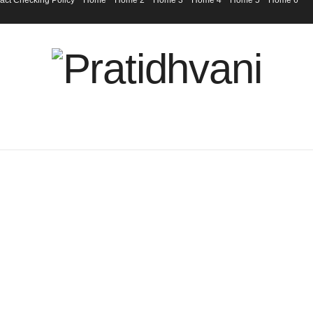
act Checking Policy
Home
Home 2
Home 3
Home 4
Home 5
Home 6