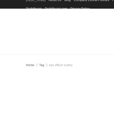
{TEST_TITLE}
About Us
Blog
Company Ethical Policies
F
Pratidhvani
Pratidhvani.com
Privacy Policy
Home
Tag
kas officer sudha