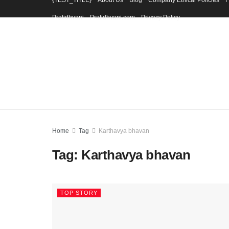
{TEST_TITLE}
About Us
Blog
Company Ethical Policies
F
Pratidhvani
Pratidhvani.com
Privacy Policy
Home
Tag
Karthavya bhavan
Tag:
Karthavya bhavan
TOP STORY