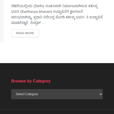
ದೆಹಲಿಯಲ್ಲಿಂದು (Delhi) ನೂತನವಾಗಿ ನಿರ್ಮಾಣವಾಗಿರುವ ಕರ್ತವ್ಯ
ಭವನ (Karthavya bhavan) ಉದ್ಘಾಟನೆಗೆ ಕ್ಷಣಗಣನೆ
ಆರಂಭವಾಗಿದ್ದು, ಪ್ರಧಾನಿ ನರೇಂದ್ರ ಮೋದಿ ಕರ್ತವ್ಯ ಭವನ- 3 ಉದ್ಘಾಟನೆ
ಮಾಡಲಿದ್ದಾರೆ. ಸೆಂಟ್ರಲ್ ...
DETAILS
READ MORE
Browse by Category
Browse
by
Category