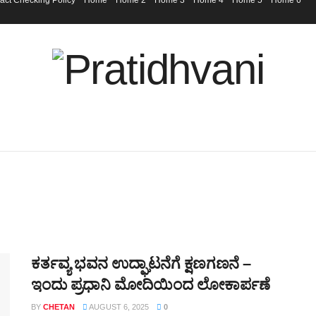
act Checking Policy
Home
Home 2
Home 3
Home 4
Home 5
Home 6
ಕರ್ತವ್ಯ ಭವನ ಉದ್ಘಾಟನೆಗೆ ಕ್ಷಣಗಣನೆ –
ಇಂದು ಪ್ರಧಾನಿ ಮೋದಿಯಿಂದ ಲೋಕಾರ್ಪಣೆ
BY
CHETAN
AUGUST 6, 2025
0