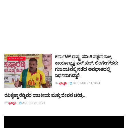
ಕರ್ನಾಟಕ ರಾಷ್ಟ್ರ ಸಮಿತಿ ಪಕ್ಷದ ರಾಜ್ಯ
TOP STORY
ಕಾರ್ಯಾಧ್ಯಕ್ಷ ಎಸ್.ಹೆಚ್. ಲಿಂಗೇಗೌಡರು
ಗುಜರಾತಿನಲ್ಲಿ ನಡೆದ ಅಪಘಾತದಲ್ಲಿ
ನಿಧನರಾಗಿದ್ದಾರೆ.
BY
ಪ್ರತಿಧ್ವನಿ
DECEMBER 11, 2024
ರವಿಕೃಷ್ಣಾ ರೆಡ್ಡಿವರ ರಾಜಕೀಯ ಮತ್ತು ಜೀವನ ಚರಿತ್ರೆ..
TOP STORY
BY
ಪ್ರತಿಧ್ವನಿ
AUGUST 25, 2024
Video
Player