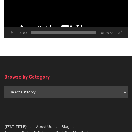
00:00
01:20:34
Browse by Category
Browse
by
Category
{TEST_TITLE}
About Us
Blog