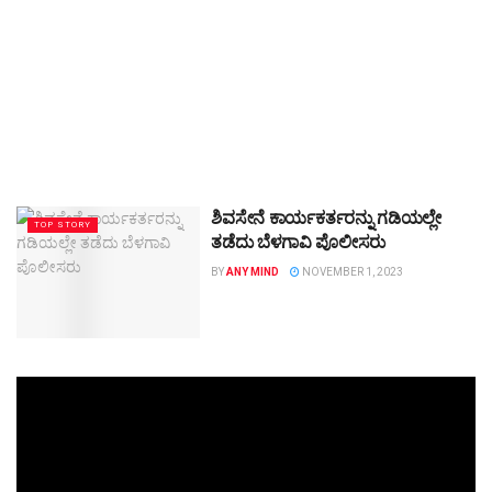
ಶಿವಸೇನೆ ಕಾರ್ಯಕರ್ತರನ್ನು ಗಡಿಯಲ್ಲೇ
TOP STORY
ತಡೆದು ಬೆಳಗಾವಿ ಪೊಲೀಸರು
BY
ANY MIND
NOVEMBER 1, 2023
Video
Player