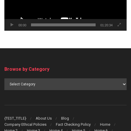
00:00
01:20:34
Browse by Category
Browse
by
Category
{TEST_TITLE}
About Us
Blog
Company Ethical Policies
Fact Checking Policy
Home
Home 2
Home 3
Home 4
Home 5
Home 6