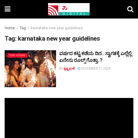
Home
Tag
karnataka new year guidelines
Tag:
karnataka new year guidelines
ವರ್ಷದ ಕಟ್ಟ ಕಡೆಯ ದಿನ.. ಸ್ವಾಗತಕ್ಕೆ ಎಲ್ಲೆಲ್ಲಿ
TOP STORY
ಏನೇನು ರೂಲ್ಸ್‌ ಗೊತ್ತಾ..?
BY
ಕೃಷ್ಣ ಮಣಿ
DECEMBER 31, 2024
Video
Player