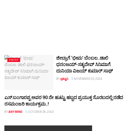
ಜೀಬ್ರಾಗೆ ‘ಭೀಮ’ ಬೆಂಬಲ..ಡಾಲಿ
ಕರ್ನಾಟಕ
ಧನಂಜಯ್-ಸತ್ಯದೇವ್ ಸಿನಿಮಾಗೆ
ದುನಿಯಾ ವಿಜಯ್ ಕುಮಾರ್ ಸಾಥ್
BY
ಪ್ರತಿಧ್ವನಿ
NOVEMBER 20, 2024
ಎಸ್.ಬಂಗಾರಪ್ಪ ಅವರ 90 ನೇ ಹುಟ್ಟು ಹಬ್ಬದ ಪ್ರಯುಕ್ತ ಸೊರಬದಲ್ಲಿ ನಡೆದ
TOP STORY
ರಸಮಂಜರಿ ಕಾರ್ಯಕ್ರಮ..!
BY
ANY MIND
OCTOBER 28, 2023