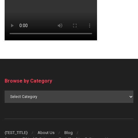
Browse by Category
Browse
by
Category
{TEST_TITLE}
About Us
Blog