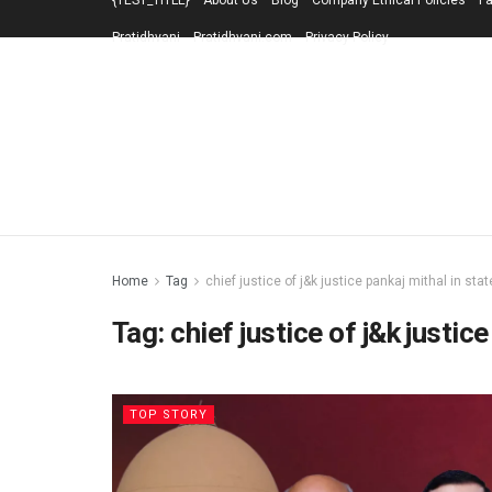
{TEST_TITLE}
About Us
Blog
Company Ethical Policies
Fa
Pratidhvani
Pratidhvani.com
Privacy Policy
Home
Tag
chief justice of j&k justice pankaj mithal in st
Tag:
chief justice of j&k justic
TOP STORY