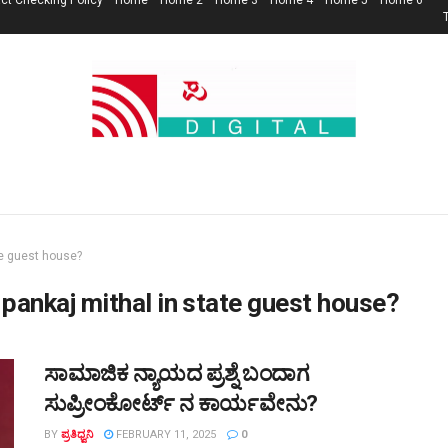
ct Checking Policy
Home
Home 2
Home 3
Home 4
Home 5
Home 6
ate guest house?
e pankaj mithal in state guest house?
ಸಾಮಾಜಿಕ ನ್ಯಾಯದ ಪ್ರಶ್ನೆ ಬಂದಾಗ
ಸುಪ್ರೀಂಕೋರ್ಟ್ ನ ಕಾರ್ಯವೇನು?
BY
ಪ್ರತಿಧ್ವನಿ
FEBRUARY 11, 2025
0