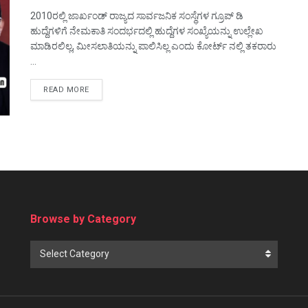
2010ರಲ್ಲಿ ಜಾರ್ಖಂಡ್ ರಾಜ್ಯದ ಸಾರ್ವಜನಿಕ ಸಂಸ್ಥೆಗಳ ಗ್ರೂಪ್ ಡಿ
ಹುದ್ದೆಗಳಿಗೆ ನೇಮಕಾತಿ ಸಂದರ್ಭದಲ್ಲಿ ಹುದ್ದೆಗಳ ಸಂಖ್ಯೆಯನ್ನು ಉಲ್ಲೇಖ
ಮಾಡಿರಲಿಲ್ಲ, ಮೀಸಲಾತಿಯನ್ನು ಪಾಲಿಸಿಲ್ಲ ಎಂದು ಕೋರ್ಟ್ ನಲ್ಲಿ ತಕರಾರು
...
DETAILS
READ MORE
Browse by Category
Browse
Select Category
by
Category