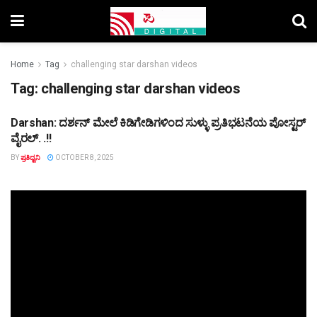
Home
Tag
challenging star darshan videos
Tag:
challenging star darshan videos
Darshan: ದರ್ಶನ್‌ ಮೇಲೆ ಕಿಡಿಗೇಡಿಗಳಿಂದ ಸುಳ್ಳು ಪ್ರತಿಭಟನೆಯ ಪೋಸ್ಟರ್‌
TOP STORY
ವೈರಲ್.‌ .!!
BY
ಪ್ರತಿಧ್ವನಿ
OCTOBER 8, 2025
Video
Player