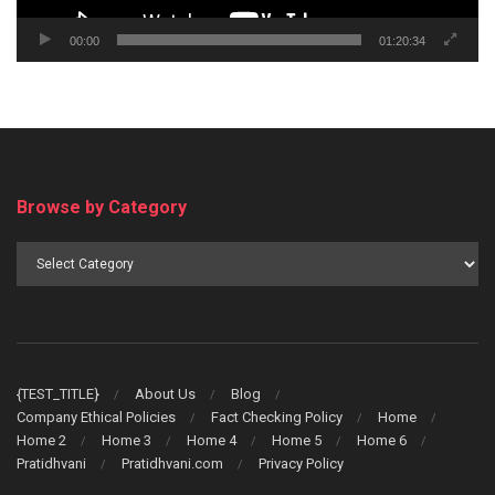
00:00
01:20:34
Browse by Category
Browse
by
Category
{TEST_TITLE}
About Us
Blog
Company Ethical Policies
Fact Checking Policy
Home
Home 2
Home 3
Home 4
Home 5
Home 6
Pratidhvani
Pratidhvani.com
Privacy Policy