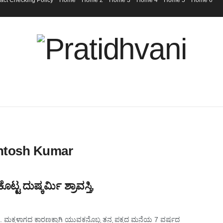
act Checking Policy
Home
Home 2
Home 3
Home 4
Home 5
Home 6
antosh Kumar
್ಟ ದುಷ್ಕರ್ಮಿ ಶ್ರಾವಸ್ತಿ,
ಿದೆ. ಮಕ್ಕಳಾಗದ ಕಾರಣಕ್ಕಾಗಿ ಯುವಕನೊಬ್ಬ ತನ್ನ ಪಕ್ಕದ ಮನೆಯ 7 ವರ್ಷದ