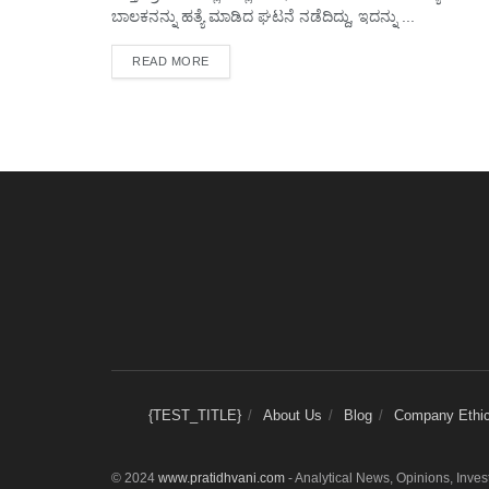
ಬಾಲಕನನ್ನು ಹತ್ಯೆ ಮಾಡಿದ ಘಟನೆ ನಡೆದಿದ್ದು, ಇದನ್ನು ...
DETAILS
READ MORE
{TEST_TITLE}
About Us
Blog
Company Ethica
© 2024
www.pratidhvani.com
- Analytical News, Opinions, Inve