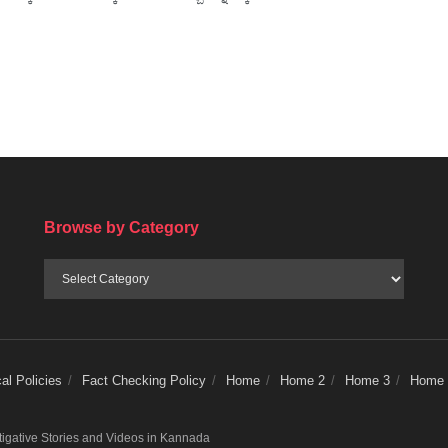
Browse by Category
Browse
by
Category
l Policies
Fact Checking Policy
Home
Home 2
Home 3
Home 
stigative Stories and Videos in Kannada