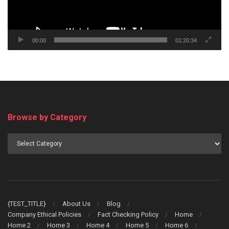
00:00
01:20:34
Browse by Category
Browse
by
Category
{TEST_TITLE}
About Us
Blog
Company Ethical Policies
Fact Checking Policy
Home
Home 2
Home 3
Home 4
Home 5
Home 6