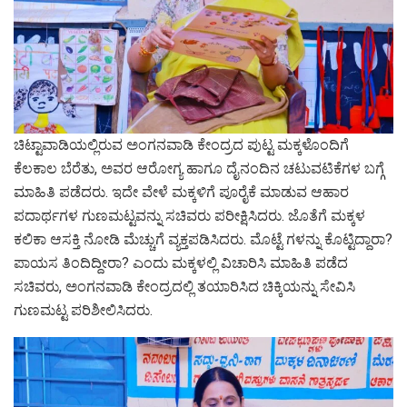
ಚಿಟ್ಟಾವಾಡಿಯಲ್ಲಿರುವ ಅಂಗನವಾಡಿ ಕೇಂದ್ರದ ಪುಟ್ಟ ಮಕ್ಕಳೊಂದಿಗೆ
ಕೆಲಕಾಲ ಬೆರೆತು, ಅವರ ಆರೋಗ್ಯ ಹಾಗೂ ದೈನಂದಿನ ಚಟುವಟಿಕೆಗಳ ಬಗ್ಗೆ
ಮಾಹಿತಿ ಪಡೆದರು. ಇದೇ ವೇಳೆ ಮಕ್ಕಳಿಗೆ ಪೂರೈಕೆ ಮಾಡುವ ಆಹಾರ
ಪದಾರ್ಥಗಳ ಗುಣಮಟ್ಟವನ್ನು ಸಚಿವರು ಪರೀಕ್ಷಿಸಿದರು. ಜೊತೆಗೆ ಮಕ್ಕಳ
ಕಲಿಕಾ ಆಸಕ್ತಿ ನೋಡಿ ಮೆಚ್ಚುಗೆ ವ್ಯಕ್ತಪಡಿಸಿದರು. ಮೊಟ್ಟೆ ಗಳನ್ನು ಕೊಟ್ಟಿದ್ದಾರಾ?
ಪಾಯಸ ತಿಂದಿದ್ದೀರಾ? ಎಂದು ಮಕ್ಕಳಲ್ಲಿ ವಿಚಾರಿಸಿ ಮಾಹಿತಿ ಪಡೆದ
ಸಚಿವರು, ಅಂಗನವಾಡಿ ಕೇಂದ್ರದಲ್ಲಿ ತಯಾರಿಸಿದ ಚಿಕ್ಕಿಯನ್ನು ಸೇವಿಸಿ
ಗುಣಮಟ್ಟ ಪರಿಶೀಲಿಸಿದರು.