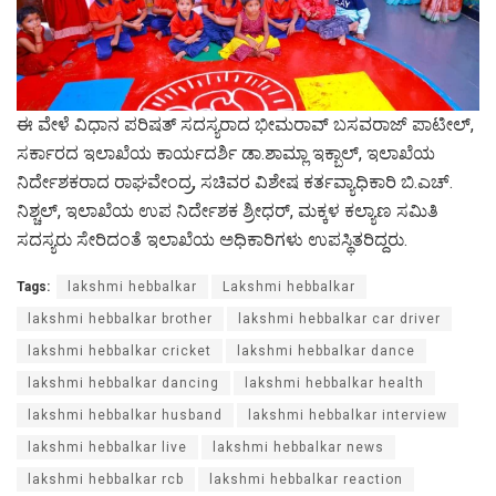
ಈ ವೇಳೆ ವಿಧಾನ ಪರಿಷತ್ ಸದಸ್ಯರಾದ ಭೀಮರಾವ್ ಬಸವರಾಜ್ ಪಾಟೀಲ್,
ಸರ್ಕಾರದ ಇಲಾಖೆಯ ಕಾರ್ಯದರ್ಶಿ ಡಾ.ಶಾಮ್ಲಾ ಇಕ್ಬಾಲ್, ಇಲಾಖೆಯ
ನಿರ್ದೇಶಕರಾದ ರಾಘವೇಂದ್ರ, ಸಚಿವರ ವಿಶೇಷ ಕರ್ತವ್ಯಾಧಿಕಾರಿ‌ ಬಿ.ಎಚ್.
ನಿಶ್ಚಲ್, ಇಲಾಖೆಯ ಉಪ ನಿರ್ದೇಶಕ ಶ್ರೀಧರ್, ಮಕ್ಕಳ ಕಲ್ಯಾಣ ಸಮಿತಿ
ಸದಸ್ಯರು ಸೇರಿದಂತೆ ಇಲಾಖೆಯ ಅಧಿಕಾರಿಗಳು ಉಪಸ್ಥಿತರಿದ್ದರು. ‌
Tags:
lakshmi hebbalkar​​
Lakshmi hebbalkar
lakshmi hebbalkar brother
lakshmi hebbalkar car driver
lakshmi hebbalkar cricket
lakshmi hebbalkar dance
lakshmi hebbalkar dancing
lakshmi hebbalkar health
lakshmi hebbalkar husband
lakshmi hebbalkar interview
lakshmi hebbalkar live
lakshmi hebbalkar news
lakshmi hebbalkar rcb
lakshmi hebbalkar reaction