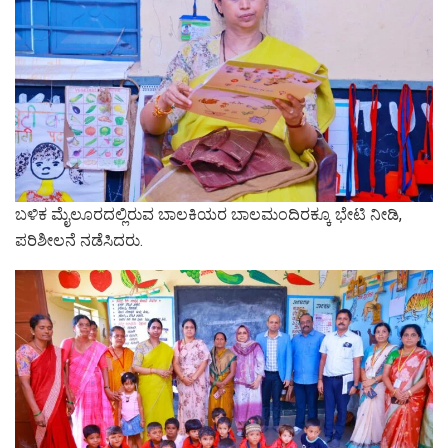
ಬಳಿಕ ಮೈಲೂರದಲ್ಲಿರುವ ಬಾಲಕಿಯರ ಬಾಲಮಂದಿರಕ್ಕೂ ಭೇಟಿ ನೀಡಿ,
ಪರಿಶೀಲನೆ ನಡೆಸಿದರು.