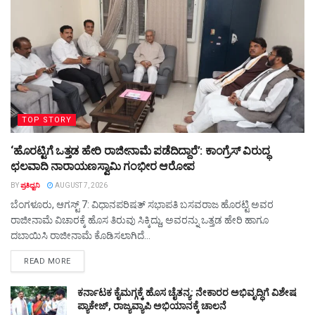
TOP STORY
‘ಹೊರಟ್ಟಿಗೆ ಒತ್ತಡ ಹೇರಿ ರಾಜೀನಾಮೆ ಪಡೆದಿದ್ದಾರೆ’: ಕಾಂಗ್ರೆಸ್ ವಿರುದ್ಧ
ಛಲವಾದಿ ನಾರಾಯಣಸ್ವಾಮಿ ಗಂಭೀರ ಆರೋಪ
BY
ಪ್ರತಿಧ್ವನಿ
AUGUST 7, 2026
ಬೆಂಗಳೂರು, ಆಗಸ್ಟ್ 7: ವಿಧಾನಪರಿಷತ್ ಸಭಾಪತಿ ಬಸವರಾಜ ಹೊರಟ್ಟಿ ಅವರ
ರಾಜೀನಾಮೆ ವಿಚಾರಕ್ಕೆ ಹೊಸ ತಿರುವು ಸಿಕ್ಕಿದ್ದು, ಅವರನ್ನು ಒತ್ತಡ ಹೇರಿ ಹಾಗೂ
ದಬಾಯಿಸಿ ರಾಜೀನಾಮೆ ಕೊಡಿಸಲಾಗಿದೆ...
DETAILS
READ MORE
ಕರ್ನಾಟಕ ಕೈಮಗ್ಗಕ್ಕೆ ಹೊಸ ಚೈತನ್ಯ: ನೇಕಾರರ ಅಭಿವೃದ್ಧಿಗೆ ವಿಶೇಷ
ಪ್ಯಾಕೇಜ್‌, ರಾಜ್ಯವ್ಯಾಪಿ ಅಭಿಯಾನಕ್ಕೆ ಚಾಲನೆ