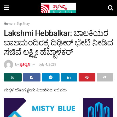
Home
Top Story
Lakshmi Hebbalkar: ಬಾಲಕಿಯರ
ಬಾಲಮಂದಿರಕ್ಕೆ ದಿಢೀರ್ ಭೇಟಿ ನೀಡಿದ
ಸಚಿವೆ ಲಕ್ಷ್ಮೀ ಹೆಬ್ಬಾಳಕರ್
by
ಪ್ರತಿಧ್ವನಿ
July 4, 2025
ಮಕ್ಕಳ ಯೋಗ ಕ್ಷೇಮ ವಿಚಾರಿಸಿದ ಸಚಿವರು