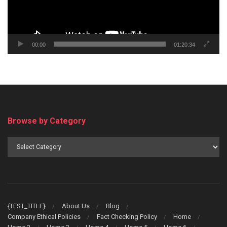
00:00
01:20:34
Browse by Category
Browse
by
Category
{TEST_TITLE}
About Us
Blog
Company Ethical Policies
Fact Checking Policy
Home